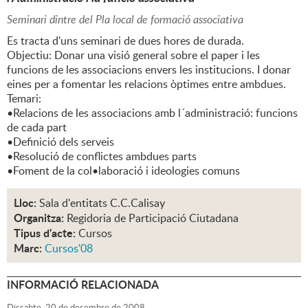
Seminari dintre del Pla local de formació associativa
Es tracta d'uns seminari de dues hores de durada.
Objectiu: Donar una visió general sobre el paper i les
funcions de les associacions envers les institucions. I donar
eines per a fomentar les relacions òptimes entre ambdues.
Temari:
•Relacions de les associacions amb l´administració: funcions
de cada part
•Definició dels serveis
•Resolució de conflictes ambdues parts
•Foment de la col•laboració i ideologies comuns
Lloc:
Sala d'entitats C.C.Calisay
Organitza:
Regidoria de Participació Ciutadana
Tipus d'acte:
Cursos
Marc:
Cursos'08
INFORMACIÓ RELACIONADA
Dissabte,
20
de
desembre
de
2008