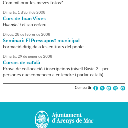
Com millorar les meves fotos?
Dimarts,
1
d'
abril
de
2008
Curs de Joan Vives
Haendel i el seu entorn
Dijous,
28
de
febrer
de
2008
Seminari: El Pressupost municipal
Formació dirigida a les entitats del poble
Dimarts,
29
de
gener
de
2008
Cursos de català
Prova de col·locació i inscripcions (nivell Bàsic 2 - per
persones que comencen a entendre i parlar català)
Compartir