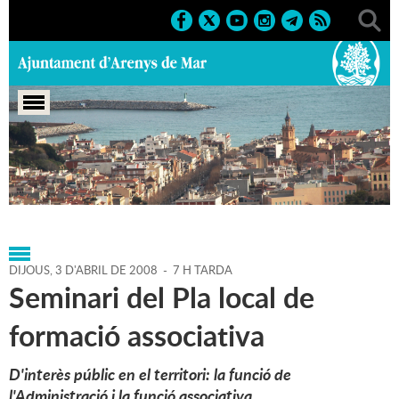
Portada
>
Agenda
>
03-04-
2008
>
Marcs
>
Culturals
>
2008
>
Cursos'08
DIJOUS,
3
D'
ABRIL
DE
2008
-
7 H TARDA
Seminari del Pla local de
formació associativa
D'interès públic en el territori: la funció de
l'Administració i la funció associativa