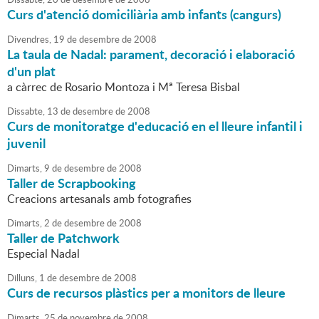
Curs d'atenció domiciliària amb infants (cangurs)
Divendres,
19
de
desembre
de
2008
La taula de Nadal: parament, decoració i elaboració
d'un plat
a càrrec de Rosario Montoza i Mª Teresa Bisbal
Dissabte,
13
de
desembre
de
2008
Curs de monitoratge d'educació en el lleure infantil i
juvenil
Dimarts,
9
de
desembre
de
2008
Taller de Scrapbooking
Creacions artesanals amb fotografies
Dimarts,
2
de
desembre
de
2008
Taller de Patchwork
Especial Nadal
Dilluns,
1
de
desembre
de
2008
Curs de recursos plàstics per a monitors de lleure
Dimarts,
25
de
novembre
de
2008