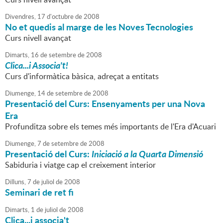
Divendres,
17
d'
octubre
de
2008
No et quedis al marge de les Noves Tecnologies
Curs nivell avançat
Dimarts,
16
de
setembre
de
2008
Clica...i Associa't!
Curs d'informàtica bàsica, adreçat a entitats
Diumenge,
14
de
setembre
de
2008
Presentació del Curs: Ensenyaments per una Nova
Era
Profunditza sobre els temes més importants de l'Era d'Acuari
Diumenge,
7
de
setembre
de
2008
Presentació del Curs:
Iniciació a la Quarta Dimensió
Sabiduria i viatge cap el creixement interior
Dilluns,
7
de
juliol
de
2008
Seminari de ret fi
Dimarts,
1
de
juliol
de
2008
Clica...i associa't