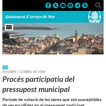
Portada
>
Agenda
>
05-04-
2008
>
Marcs
>
Culturals
>
2008
>
Altres activitats 2008
DISSABTE,
5
D'
ABRIL
DE
2008
Procés participatiu del
pressupost municipal
Període de votació de les obres que són susceptibles
de ser escollides en el pressupost participat