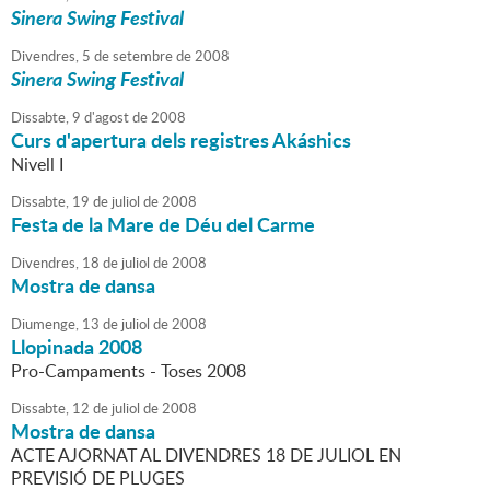
Sinera Swing Festival
Divendres,
5
de
setembre
de
2008
Sinera Swing Festival
Dissabte,
9
d'
agost
de
2008
Curs d'apertura dels registres Akáshics
Nivell I
Dissabte,
19
de
juliol
de
2008
Festa de la Mare de Déu del Carme
Divendres,
18
de
juliol
de
2008
Mostra de dansa
Diumenge,
13
de
juliol
de
2008
Llopinada 2008
Pro-Campaments - Toses 2008
Dissabte,
12
de
juliol
de
2008
Mostra de dansa
ACTE AJORNAT AL DIVENDRES 18 DE JULIOL EN
PREVISIÓ DE PLUGES