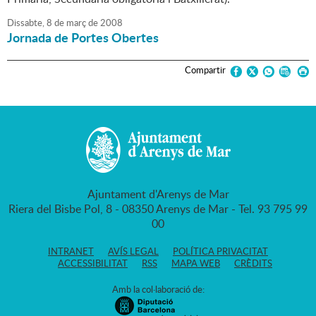
Dissabte,
8
de
març
de
2008
Jornada de Portes Obertes
Compartir
Ajuntament d'Arenys de Mar
Riera del Bisbe Pol, 8 - 08350 Arenys de Mar - Tel. 93 795 99
00
INTRANET
AVÍS LEGAL
POLÍTICA PRIVACITAT
ACCESSIBILITAT
RSS
MAPA WEB
CRÈDITS
Amb la col·laboració de: