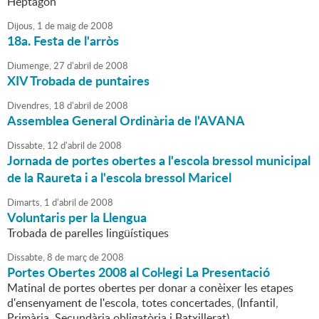
Heptàgon
Dijous,
1
de
maig
de
2008
18a. Festa de l'arròs
Diumenge,
27
d'
abril
de
2008
XIV Trobada de puntaires
Divendres,
18
d'
abril
de
2008
Assemblea General Ordinària de l'AVANA
Dissabte,
12
d'
abril
de
2008
Jornada de portes obertes a l'escola bressol municipal
de la Raureta i a l'escola bressol Maricel
Dimarts,
1
d'
abril
de
2008
Voluntaris per la Llengua
Trobada de parelles lingüístiques
Dissabte,
8
de
març
de
2008
Portes Obertes 2008 al Col·legi La Presentació
Matinal de portes obertes per donar a conèixer les etapes
d'ensenyament de l'escola, totes concertades, (Infantil,
Primària, Secundària obligatòria i Batxillerat).