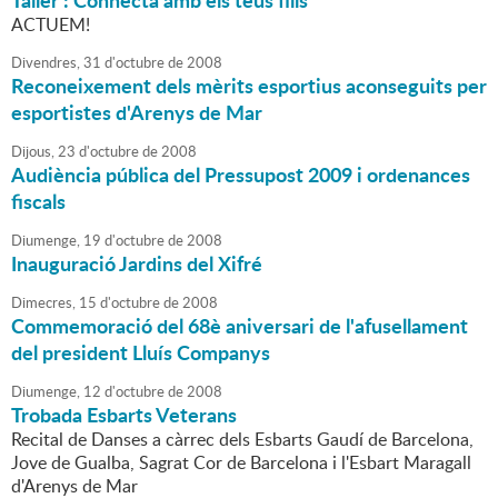
Taller : Connecta amb els teus fills
ACTUEM!
Divendres,
31
d'
octubre
de
2008
Reconeixement dels mèrits esportius aconseguits per
esportistes d'Arenys de Mar
Dijous,
23
d'
octubre
de
2008
Audiència pública del Pressupost 2009 i ordenances
fiscals
Diumenge,
19
d'
octubre
de
2008
Inauguració Jardins del Xifré
Dimecres,
15
d'
octubre
de
2008
Commemoració del 68è aniversari de l'afusellament
del president Lluís Companys
Diumenge,
12
d'
octubre
de
2008
Trobada Esbarts Veterans
Recital de Danses a càrrec dels Esbarts Gaudí de Barcelona,
Jove de Gualba, Sagrat Cor de Barcelona i l'Esbart Maragall
d'Arenys de Mar