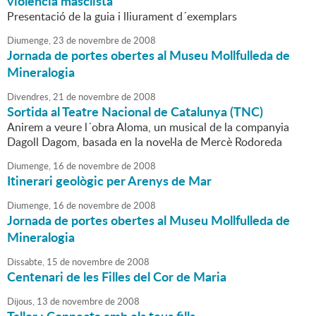
violència masclista
Presentació de la guia i lliurament d´exemplars
Diumenge,
23
de
novembre
de
2008
Jornada de portes obertes al Museu Mollfulleda de
Mineralogia
Divendres,
21
de
novembre
de
2008
Sortida al Teatre Nacional de Catalunya (TNC)
Anirem a veure l´obra Aloma, un musical de la companyia
Dagoll Dagom, basada en la novel·la de Mercè Rodoreda
Diumenge,
16
de
novembre
de
2008
Itinerari geològic per Arenys de Mar
Diumenge,
16
de
novembre
de
2008
Jornada de portes obertes al Museu Mollfulleda de
Mineralogia
Dissabte,
15
de
novembre
de
2008
Centenari de les Filles del Cor de Maria
Dijous,
13
de
novembre
de
2008