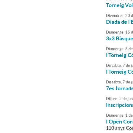
Torneig Vol
Divendres,
20
d
Diada de l'
Diumenge,
15
d
3x3 Bàsquet
Diumenge,
8
de
I Torneig C
Dissabte,
7
de
j
I Torneig C
Dissabte,
7
de
j
7es Jornade
Dilluns,
2
de
jun
Inscripcions
Diumenge,
1
de
I Open Con
110 anys Co