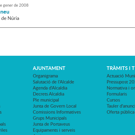
e
gener
de
2008
a neu
l de Núria
AJUNTAMENT
TRÀMITS I 
Organigrama
Actuació Muni
Salutació de l'Alcalde
Pressupost 2
Agenda d'Alcaldia
Normativa i o
Decrets Alcaldia
Formularis
Ple municipal
Cursos
s
Junta de Govern Local
Tauler d'anunci
s
Comissions Informatives
Oferta pública
Grups Municipals
als
Junta de Portaveus
viles
Equipaments i serveis