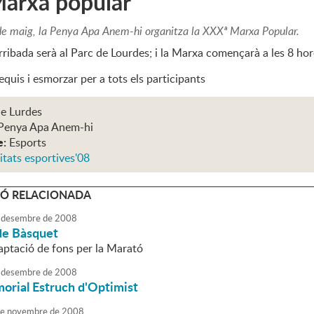
arxa popular
de maig, la Penya Apa Anem-hi organitza la XXXª Marxa Popular.
arribada serà al Parc de Lourdes; i la Marxa començarà a les 8 hor
quis i esmorzar per a tots els participants
de Lurdes
Penya Apa Anem-hi
e:
Esports
itats esportives'08
Ó RELACIONADA
desembre
de
2008
 de Bàsquet
aptació de fons per la Marató
desembre
de
2008
orial Estruch d'Optimist
e
novembre
de
2008