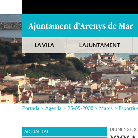
LA VILA
L'AJUNTAMENT
Portada
>
Agenda
>
25-05-2008
>
Marcs
>
Esportiu
DIUMENGE,
2
ACTUALITAT