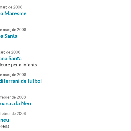
març
de
2008
pa Maresme
e
març
de
2008
pa Santa
arç
de
2008
ana Santa
lleure per a infants
e
març
de
2008
iterrani de futbol
febrer
de
2008
mana a la Neu
febrer
de
2008
a neu
rens