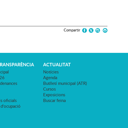
Compartir
TRANSPARÈNCIA
ACTUALITAT
cipal
Notícies
026
Agenda
rdenances
Butlletí municipal (ATR)
Cursos
Exposicions
s oficials
Buscar feina
 d'ocupació