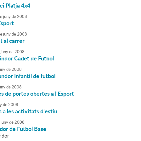
ei Platja 4x4
e
juny
de
2008
Esport
e
juny
de
2008
 al carrer
juny
de
2008
óndor Cadet de Futbol
uny
de
2008
óndor Infantil de futbol
uny
de
2008
s de portes obertes a l'Esport
y
de
2008
 a les activitats d'estiu
juny
de
2008
dor de Futbol Base
ndor