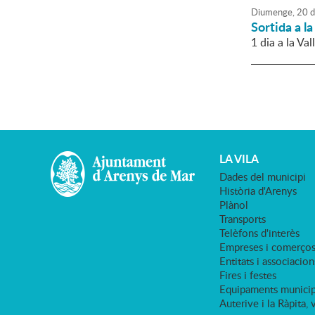
Diumenge,
20
d
Sortida a l
1 dia a la Val
LA VILA
Dades del municipi
Història d'Arenys
Plànol
Transports
Telèfons d'interès
Empreses i comerço
Entitats i associacion
Fires i festes
Equipaments municip
Auterive i la Ràpita, 