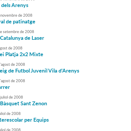
 dels Arenys
novembre
de
2008
al de patinatge
e
setembre
de
2008
Catalunya de Laser
agost
de
2008
ei Platja 2x2 Mixte
'
agost
de
2008
eig de Futbol Juvenil Vila d'Arenys
'
agost
de
2008
arrer
juliol
de
2008
g Bàsquet Sant Zenon
liol
de
2008
nterescolar per Equips
liol
de
2008