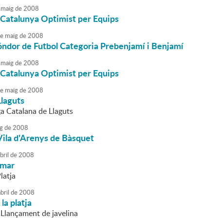
maig
de
2008
Catalunya Optimist per Equips
e
maig
de
2008
óndor de Futbol Categoria Prebenjamí i Benjamí
maig
de
2008
Catalunya Optimist per Equips
e
maig
de
2008
Llaguts
ga Catalana de Llaguts
g
de
2008
Vila d'Arenys de Bàsquet
bril
de
2008
emar
latja
bril
de
2008
la platja
 Llançament de javelina