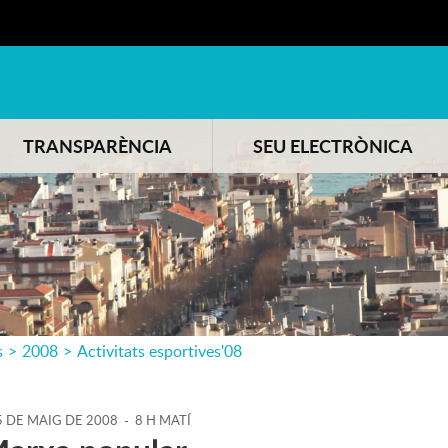
TRANSPARÈNCIA
SEU ELECTRÒNICA
s
>
2008
>
Activitats esportives'08
5
DE
MAIG
DE
2008
-
8 H MATÍ