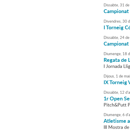
Dissabte,
31
de
Campionat 
Divendres,
30
d
I Torneig C
Dissabte,
24
de
Campionat 
Diumenge,
18
d
Regata de 
I Jornada Lli
Dijous,
1
de
mai
IX Torneig 
Dissabte,
12
d'
a
1r Open S
Pitch&Putt P
Diumenge,
6
d'
a
Atletisme a 
III Mostra de