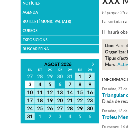
XXX M
NOTÍCIES
El proper 25 
AGENDA
La sortida i 
BUTLLETÍ MUNICIPAL (ATR)
CURSOS
Hi haurà obse
EXPOSICIONS
Lloc:
Parc 
BUSCAR FEINA
Organitza:
Tipus d'act
AGOST 2026
Marc:
Activ
DL
DT
DC
DJ
DV
DS
DG
27
28
29
30
31
1
2
INFORMACI
3
4
5
6
7
8
9
Dissabte,
27
de
10
11
12
13
14
15
16
Triangular
17
18
19
20
21
22
23
Diada de rec
24
25
26
27
28
29
30
Dissabte,
13
de
31
1
2
3
4
5
6
Trofeu Mem
Diumenge,
16
d