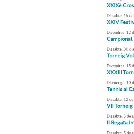
XXIXè Cros
Dissabte,
15
de
XXIV Festiv
Divendres,
12
d
Campionat 
Dissabte,
30
d'
Torneig Vol
Divendres,
15
d
XXXIII Torn
Diumenge,
10
d
Tennis al C
Dissabte,
12
de
VII Tornei
Dissabte,
5
de
ju
II Regata I
Dissabte,
5
de
ju