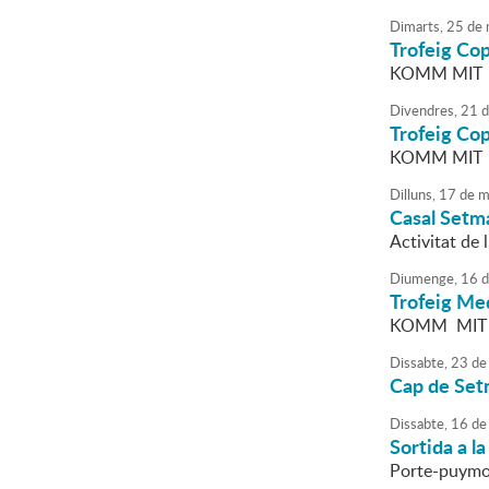
Dimarts,
25
de
Trofeig Co
KOMM MIT
Divendres,
21
d
Trofeig Co
KOMM MIT
Dilluns,
17
de
m
Casal Setm
Activitat de 
Diumenge,
16
d
Trofeig Med
KOMM MIT
Dissabte,
23
de
Cap de Set
Dissabte,
16
de
Sortida a l
Porte-puymo