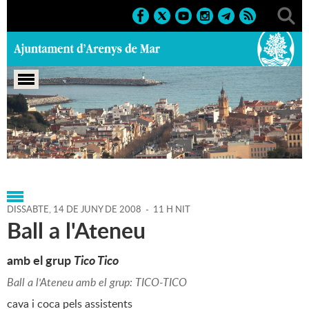
Portada
>
Agenda
>
14-06-
2008
>
Marcs
>
Culturals
>
2008
>
Balls 2008
DISSABTE,
14
DE
JUNY
DE
2008
-
11 H NIT
Ball a l'Ateneu
amb el grup
Tico Tico
Ball a l'Ateneu amb el grup: TICO-TICO
cava i coca pels assistents