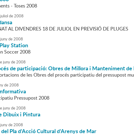
nts - Toses 2008
juliol
de
2008
dansa
AT AL DIVENDRES 18 DE JULIOL EN PREVISIÓ DE PLUGES
juny
de
2008
Play Station
on Soccer 2008
e
juny
de
2008
rocés de participació: Obres de Millora i Manteniment de
ortacions de les Obres del procés participatiu del pressupost mu
ny
de
2008
Informativa
cipatiu Pressupost 2008
e
juny
de
2008
e Dibuix i Pintura
juny
de
2008
t del Pla d'Acció Cultural d'Arenys de Mar