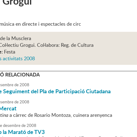
l Grogui
úsica en directe i espectacles de circ
 de la Musclera
Col·lectiu Grogui. Col·labora: Reg. de Cultura
e:
Festa
s activitats 2008
Ó RELACIONADA
sembre
de
2008
 Seguiment del Pla de Participació Ciutadana
sembre
de
2008
 Mercat
tina
a càrrec de Rosario Montoza, cuinera arenyenca
e
desembre
de
2008
 la Marató de TV3