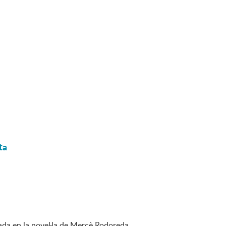
ta
ada en la novel·la de Mercè Rodoreda