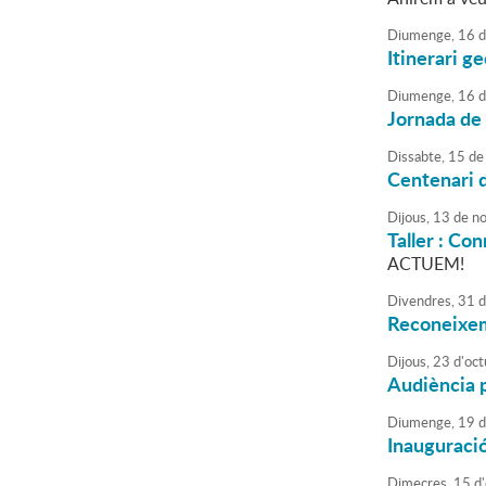
Diumenge,
16
d
Itinerari g
Diumenge,
16
d
Jornada de 
Dissabte,
15
de
Centenari d
Dijous,
13
de
no
Taller : Con
ACTUEM!
Divendres,
31
d
Reconeixem
Dijous,
23
d'
oct
Audiència p
Diumenge,
19
d
Inauguració
Dimecres,
15
d'