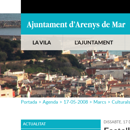
LA VILA
L'AJUNTAMENT
Portada
>
Agenda
>
17-05-2008
>
Marcs
>
Cultural
DISSABTE,
17
ACTUALITAT