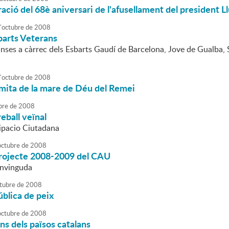
ió del 68è aniversari de l'afusellament del president 
'
octubre
de
2008
barts Veterans
anses a càrrec dels Esbarts Gaudí de Barcelona, Jove de Gualba, 
'
octubre
de
2008
rmita de la mare de Déu del Remei
bre
de
2008
eball veïnal
cipacio Ciutadana
octubre
de
2008
projecte 2008-2009 del CAU
envinguda
tubre
de
2008
blica de peix
octubre
de
2008
ins dels països catalans