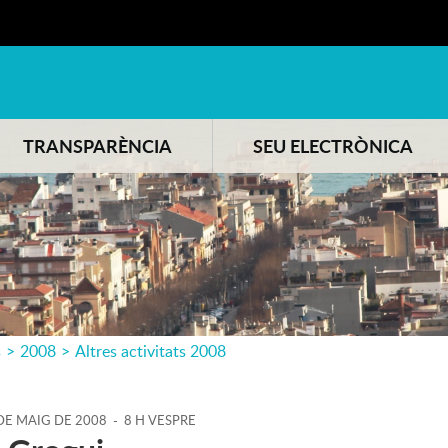
TRANSPARÈNCIA
SEU ELECTRÒNICA
s
>
2008
>
Altres activitats 2008
DE
MAIG
DE
2008
-
8 H VESPRE