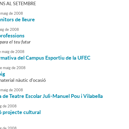
NS AL SETEMBRE
maig
de
2008
itors de lleure
ig
de
2008
professions
para el teu futur
e
maig
de
2008
rmativa del Campus Esportiu de la UFEC
e
maig
de
2008
oig
aterial nàutic d'ocasió
maig
de
2008
 de Teatre Escolar Juli-Manuel Pou i Vilabella
g
de
2008
 projecte cultural
g
de
2008