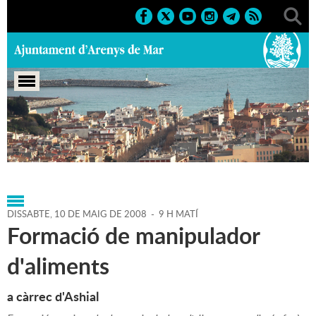
Portada
>
Agenda
>
10-05-
2008
>
Marcs
>
Culturals
>
2008
>
Cursos'08
DISSABTE,
10
DE
MAIG
DE
2008
-
9 H MATÍ
Formació de manipulador
d'aliments
a càrrec d'Ashial