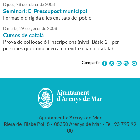
Dijous,
28
de
febrer
de
2008
Seminari: El Pressupost municipal
Formació dirigida a les entitats del poble
Dimarts,
29
de
gener
de
2008
Cursos de català
Prova de col·locació i inscripcions (nivell Bàsic 2 - per
persones que comencen a entendre i parlar català)
Compartir
Ajuntament d'Arenys de Mar
Riera del Bisbe Pol, 8 - 08350 Arenys de Mar - Tel. 93 795 99
00