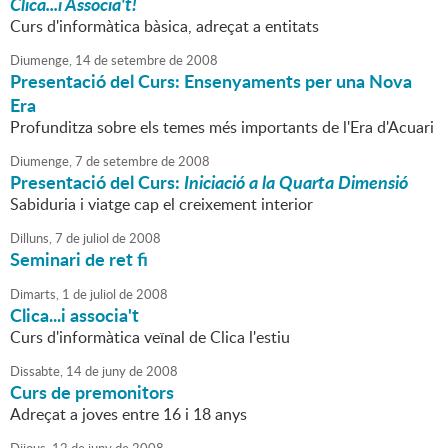
Clica...i Associa't!
Curs d'informàtica bàsica, adreçat a entitats
Diumenge,
14
de
setembre
de
2008
Presentació del Curs: Ensenyaments per una Nova
Era
Profunditza sobre els temes més importants de l'Era d'Acuari
Diumenge,
7
de
setembre
de
2008
Presentació del Curs:
Iniciació a la Quarta Dimensió
Sabiduria i viatge cap el creixement interior
Dilluns,
7
de
juliol
de
2008
Seminari de ret fi
Dimarts,
1
de
juliol
de
2008
Clica...i associa't
Curs d'informàtica veïnal de Clica l'estiu
Dissabte,
14
de
juny
de
2008
Curs de premonitors
Adreçat a joves entre 16 i 18 anys