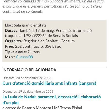
Formació continuada de manipuladors d'aliments, un dia és farà
el bàsic, que és el general per tothom i l'altre forma part d'una
continuitat de continguts
Lloc:
Sala gran d'entitats
Durada:
També el 17 de maig. Per a més informació
truqueu al T/937922264 de Serveis Socials
Organitza:
Regidoria de Sanitat i Consum
Preu:
25€ continuació, 35€ bàsic
Tipus d'acte:
Cursos
Marc:
Cursos'08
INFORMACIÓ RELACIONADA
Dissabte,
20
de
desembre
de
2008
Curs d'atenció domiciliària amb infants (cangurs)
Divendres,
19
de
desembre
de
2008
La taula de Nadal: parament, decoració i elaboració
d'un plat
a càrrec de Rosario Montoza i Mª Teresa Bisbal