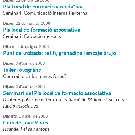
Dijous,
12
de
juny
de
2008
Pla Local de Formació associativa
Seminari: Comunicació interna i externa
Dijous,
22
de
maig
de
2008
Pla local de formació associativa
Seminari: Captació de socis
Dilluns,
5
de
maig
de
2008
Punt de trobada: ret fi, granadina i encaje brujo
Dijous,
3
d'
abril
de
2008
Taller fotogràfic
Com millorar les meves fotos?
Dijous,
3
d'
abril
de
2008
Seminari del Pla local de formació associativa
D'interès públic en el territori: la funció de l'Administració i la
funció associativa
Dimarts,
1
d'
abril
de
2008
Curs de Joan Vives
Haendel i el seu entorn