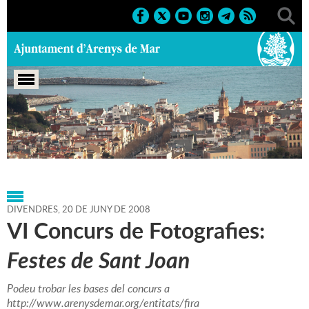
Portada
>
Agenda
>
20-06-
2008
>
Marcs
>
Culturals
>
2008
>
Sant Joan'08
DIVENDRES,
20
DE
JUNY
DE
2008
VI Concurs de Fotografies:
Festes de Sant Joan
Podeu trobar les bases del concurs a
http://www.arenysdemar.org/entitats/fira