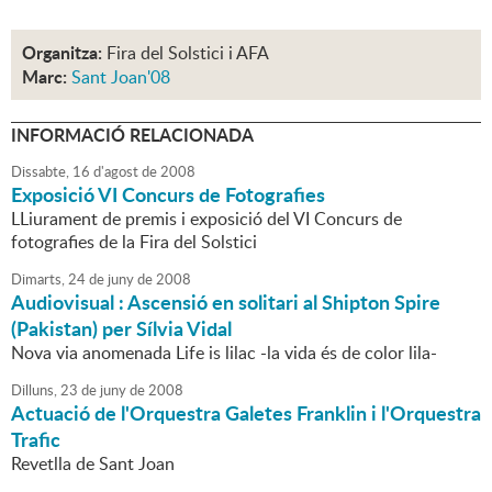
Organitza:
Fira del Solstici i AFA
Marc:
Sant Joan'08
INFORMACIÓ RELACIONADA
Dissabte,
16
d'
agost
de
2008
Exposició VI Concurs de Fotografies
LLiurament de premis i exposició del VI Concurs de
fotografies de la Fira del Solstici
Dimarts,
24
de
juny
de
2008
Audiovisual : Ascensió en solitari al Shipton Spire
(Pakistan) per Sílvia Vidal
Nova via anomenada Life is lilac -la vida és de color lila-
Dilluns,
23
de
juny
de
2008
Actuació de l'Orquestra Galetes Franklin i l'Orquestra
Trafic
Revetlla de Sant Joan