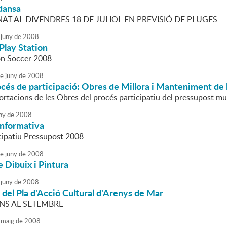
dansa
AT AL DIVENDRES 18 DE JULIOL EN PREVISIÓ DE PLUGES
juny
de
2008
Play Station
on Soccer 2008
e
juny
de
2008
rocés de participació: Obres de Millora i Manteniment de
ortacions de les Obres del procés participatiu del pressupost mu
ny
de
2008
Informativa
cipatiu Pressupost 2008
e
juny
de
2008
e Dibuix i Pintura
juny
de
2008
t del Pla d'Acció Cultural d'Arenys de Mar
NS AL SETEMBRE
maig
de
2008