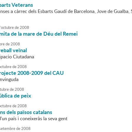
barts Veterans
anses a càrrec dels Esbarts Gaudí de Barcelona, Jove de Gualba, 
'
octubre
de
2008
rmita de la mare de Déu del Remei
bre
de
2008
eball veïnal
cipacio Ciutadana
octubre
de
2008
projecte 2008-2009 del CAU
envinguda
tubre
de
2008
blica de peix
octubre
de
2008
ins dels països catalans
d'un país i coneixeràs la seva gent
setembre
de
2008