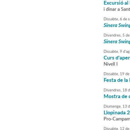
Excursió al
i dinar a San
Dissabte,
6
de
s
Sinera Swing
Divendres,
5
de
Sinera Swing
Dissabte,
9
d'
ag
Curs d'aper
Nivell I
Dissabte,
19
de
Festa de l
Divendres,
18
d
Mostra de 
Diumenge,
13
d
Llopinada 
Pro-Campame
Dissabte,
12
de