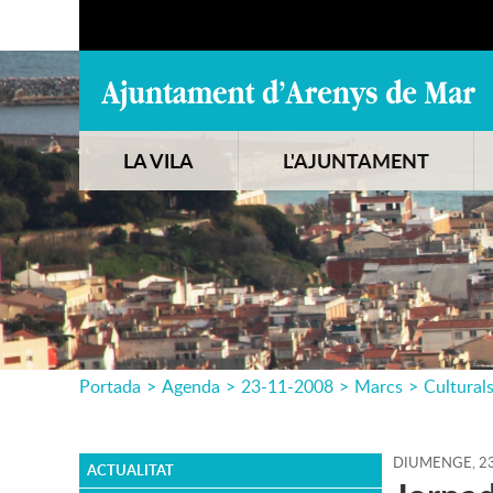
LA VILA
L'AJUNTAMENT
Portada
>
Agenda
>
23-11-2008
>
Marcs
>
Cultural
DIUMENGE,
2
ACTUALITAT