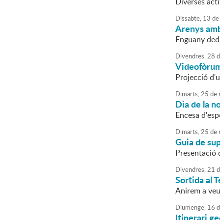
Diverses act
Dissabte,
13
de
Arenys amb
Enguany dedi
Divendres,
28
d
Videofòrum 
Projecció d'u
Dimarts,
25
de
Dia de la n
Encesa d'esp
Dimarts,
25
de
Guia de sup
Presentació d
Divendres,
21
d
Sortida al 
Anirem a veu
Diumenge,
16
d
Itinerari g