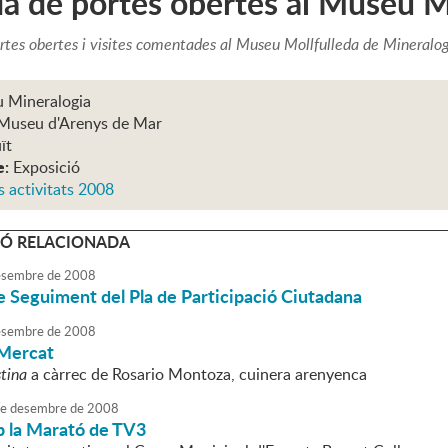
a de portes obertes al Museu M
rtes obertes i visites comentades al Museu Mollfulleda de Mineralog
 Mineralogia
Museu d'Arenys de Mar
ït
e:
Exposició
s activitats 2008
Ó RELACIONADA
sembre
de
2008
 Seguiment del Pla de Participació Ciutadana
sembre
de
2008
 Mercat
tina
a càrrec de Rosario Montoza, cuinera arenyenca
e
desembre
de
2008
 la Marató de TV3