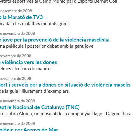
ivitats esportives al Camp Municipal d'Esports Bernat Coll
desembre
de
2008
 la Marató de TV3
cada a les malalties mentals greus
e
novembre
de
2008
jove per la prevenció de la violència masclista
na pel·lícula i posterior debat amb la gent jove
novembre
de
2008
o violència vers les dones
elmes i lectura de manifest
novembre
de
2008
ort i serveis per a dones en situació de violència masclis
e la guia i lliurament d´exemplars
e
novembre
de
2008
Teatre Nacional de Catalunya (TNC)
re l´obra Aloma, un musical de la companyia Dagoll Dagom, bas
e
novembre
de
2008
eològic per Arenys de Mar