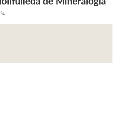
ollfulleda de Mineralogia
ia.