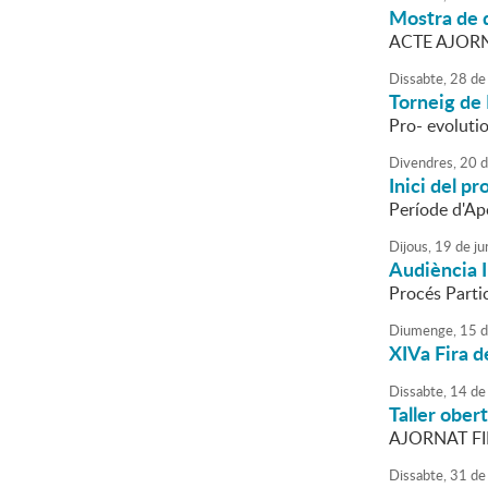
Mostra de 
ACTE AJORN
Dissabte,
28
de
Torneig de 
Pro- evoluti
Divendres,
20
d
Inici del p
Període d'Ap
Dijous,
19
de
ju
Audiència 
Procés Parti
Diumenge,
15
d
XIVa Fira d
Dissabte,
14
de
Taller ober
AJORNAT FI
Dissabte,
31
de