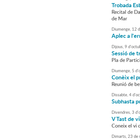
Trobada Es
Recital de D
de Mar
Diumenge,
12
d
Aplec a l'e
Dijous,
9
d'
octu
Sessió de tr
Pla de Parti
Diumenge,
5
d'
Conèix el 
Reunió de b
Dissabte,
4
d'
oc
Subhasta pú
Divendres,
3
d'
V Tast de v
Coneix el vi 
Dimarts,
23
de