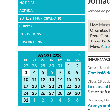
Jornad
NOTÍCIES
Jornada de po
AGENDA
BUTLLETÍ MUNICIPAL (ATR)
Lloc:
Museu
CURSOS
Organitza:
EXPOSICIONS
Preu:
Gratu
Tipus d'act
BUSCAR FEINA
Marc:
Altre
AGOST 2026
INFORMACI
DL
DT
DC
DJ
DV
DS
DG
27
28
29
30
31
1
2
Dijous,
18
de
de
3
4
5
6
7
8
9
Comissió de
10
11
12
13
14
15
16
Dijous,
18
de
de
17
18
19
20
21
22
23
La cuina al
Suquet de bas
24
25
26
27
28
29
30
31
1
2
3
4
5
6
Diumenge,
14
d
Arenys amb