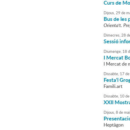
Curs de Mon
Dijous,
29
de
ma
Bus de les 
Orienta't. Pre
Dimecres,
28
d
Sessió info
Diumenge,
18
d
I Mercat B
I Mercat de m
Dissabte,
17
de
Festa'l Gro
Famili.art
Dissabte,
10
de
XXII Mostra
Dijous,
8
de
mai
Presentació
Heptàgon