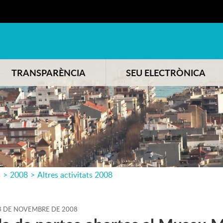
TRANSPARÈNCIA
SEU ELECTRÒNICA
s
>
2008
>
Altres activitats 2008
3
DE
NOVEMBRE
DE
2008