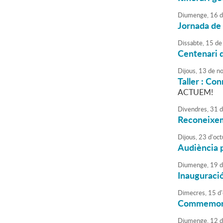
Diumenge,
16
d
Jornada de 
Dissabte,
15
de
Centenari d
Dijous,
13
de
no
Taller : Con
ACTUEM!
Divendres,
31
d
Reconeixem
Dijous,
23
d'
oct
Audiència p
Diumenge,
19
d
Inauguració
Dimecres,
15
d'
Commemorac
Diumenge,
12
d