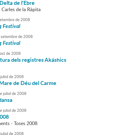
 Delta de l'Ebre
t Carles de la Ràpita
etembre
de
2008
 Festival
setembre
de
2008
 Festival
ost
de
2008
tura dels registres Akáshics
juliol
de
2008
a Mare de Déu del Carme
e
juliol
de
2008
dansa
e
juliol
de
2008
2008
nts - Toses 2008
juliol
de
2008