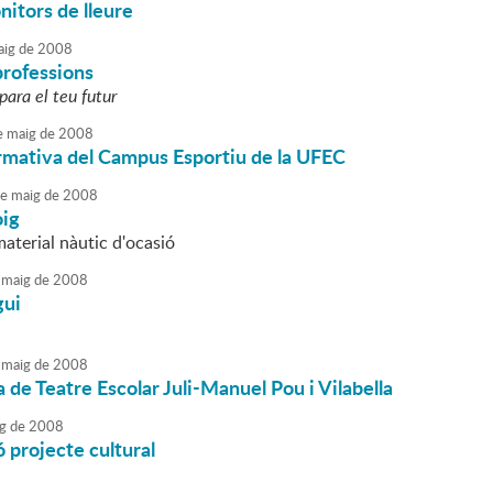
itors de lleure
ig
de
2008
professions
para el teu futur
e
maig
de
2008
rmativa del Campus Esportiu de la UFEC
e
maig
de
2008
oig
aterial nàutic d'ocasió
maig
de
2008
gui
maig
de
2008
 de Teatre Escolar Juli-Manuel Pou i Vilabella
g
de
2008
 projecte cultural