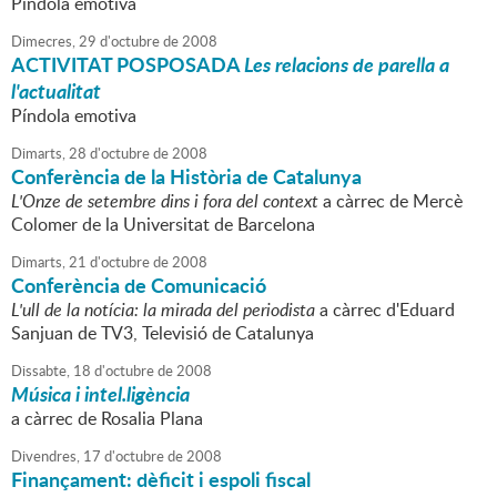
Píndola emotiva
Dimecres,
29
d'
octubre
de
2008
ACTIVITAT POSPOSADA
Les relacions de parella a
l'actualitat
Píndola emotiva
Dimarts,
28
d'
octubre
de
2008
Conferència de la Història de Catalunya
L'Onze de setembre dins i fora del context
a càrrec de Mercè
Colomer de la Universitat de Barcelona
Dimarts,
21
d'
octubre
de
2008
Conferència de Comunicació
L'ull de la notícia: la mirada del periodista
a càrrec d'Eduard
Sanjuan de TV3, Televisió de Catalunya
Dissabte,
18
d'
octubre
de
2008
Música i intel.ligència
a càrrec de Rosalia Plana
Divendres,
17
d'
octubre
de
2008
Finançament: dèficit i espoli fiscal