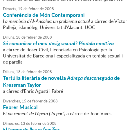
Dimarts,
19
de
febrer
de
2008
Conferència de Món Contemporani
La memòria d'Al-Àndalus: un problema actual
a càrrec de Víctor
Pallejà, islamòleg. Universitat d'Alacant. UOC
Dilluns,
18
de
febrer
de
2008
Sé comunicar el meu desig sexual? Píndola emotiva
a càrrec de Roser Civil, llicenciada en Psicologia per la
Universitat de Barcelona i especialitzada en teràpia sexual i
de parella
Dilluns,
18
de
febrer
de
2008
Tertúlia literària de novel.la
Adreça desconeguda
de
Kressman Taylor
a càrrec d'Enric Agustí i Fabré
Divendres,
15
de
febrer
de
2008
Febrer Musical
El naixement de l'òpera (2a part)
a càrrec de Joan Vives
Dimecres,
13
de
febrer
de
2008
El temps de lleure familiar