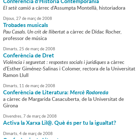
Conferència d'Història Contemporània
El setè camió
a càrrec d'Assumpta Montellà, historiadora
Dijous,
27
de
març
de
2008
Trobades musicals
Pau Casals. Un crit de llibertat
a càrrec de Dídac Rocher,
professor de música
Dimarts,
25
de
març
de
2008
Conferència de Dret
Violència i seguretat : respostes socials i jurídiques
a càrrec
d'Esther Giménez-Salinas i Colomer, rectora de la Universitat
Ramon Llull
Dimarts,
11
de
març
de
2008
Conferència de Literatura:
Mercè Rodoreda
a càrrec de Margarida Casacuberta, de la Universitat de
Girona
Divendres,
7
de
març
de
2008
Activa la Xarxa Lil@. Què és per tu la igualtat?
Dimarts,
4
de
març
de
2008