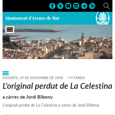
Portada
>
Agenda
>
29-11-
2008
>
Marcs
>
Culturals
>
2008
>
Conferències 2008
DISSABTE,
29
DE
NOVEMBRE
DE
2008
-
7 H TARDA
L'original perdut de La Celestina
a càrrec de Jordi Bilbeny
L'original perdut de La Celestina a càrrec de Jordi Bilbeny