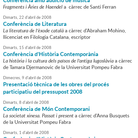
Conferència amb audició de música
Fragments i Àries de Haendel
a càrrec de Santi Ferran
Dimarts,
22
d'
abril
de
2008
Conferència de Literatura
La literatura de l'èxode català
a càrrec d'Abraham Mohino,
llicenciat en Filologia Catalana, escriptor
Dimarts,
15
d'
abril
de
2008
Conferència d'Història Contemporània
La història i la cultura dels països de l'antiga Iugoslàvia
a càrrec
de Tamara Djermanovic de la Universitat Pompeu Fabra
Dimecres,
9
d'
abril
de
2008
Presentació tècnica de les obres del procés
participatiu del pressupost 2008
Dimarts,
8
d'
abril
de
2008
Conferència de Món Contemporani
La societat xinesa. Passat i present
a càrrec d'Anna Busquets
de la Universitat Pompeu Fabra
Dimarts,
1
d'
abril
de
2008