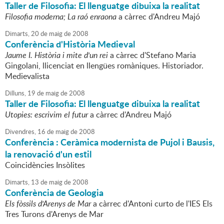
Taller de Filosofia: El llenguatge dibuixa la realitat
Filosofia moderna; La raó enraona
a càrrec d'Andreu Majó
Dimarts,
20
de
maig
de
2008
Conferència d'Història Medieval
Jaume I. Història i mite d'un rei
a càrrec d'Stefano Maria
Gingolani, llicenciat en llengües romàniques. Historiador.
Medievalista
Dilluns,
19
de
maig
de
2008
Taller de Filosofia: El llenguatge dibuixa la realitat
Utopies: escrivim el futur
a càrrec d'Andreu Majó
Divendres,
16
de
maig
de
2008
Conferència : Ceràmica modernista de Pujol i Bausis,
la renovació d'un estil
Coincidències Insòlites
Dimarts,
13
de
maig
de
2008
Conferència de Geologia
Els fòssils d'Arenys de Mar
a càrrec d'Antoni curto de l'IES Els
Tres Turons d'Arenys de Mar