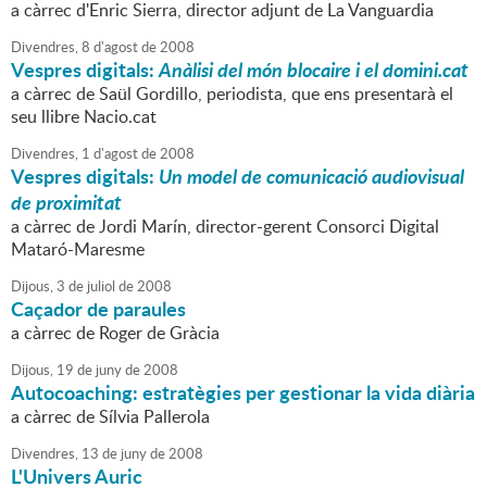
a càrrec d'Enric Sierra, director adjunt de La Vanguardia
Divendres,
8
d'
agost
de
2008
Vespres digitals:
Anàlisi del món blocaire i el domini.cat
a càrrec de Saül Gordillo, periodista, que ens presentarà el
seu llibre Nacio.cat
Divendres,
1
d'
agost
de
2008
Vespres digitals:
Un model de comunicació audiovisual
de proximitat
a càrrec de Jordi Marín, director-gerent Consorci Digital
Mataró-Maresme
Dijous,
3
de
juliol
de
2008
Caçador de paraules
a càrrec de Roger de Gràcia
Dijous,
19
de
juny
de
2008
Autocoaching: estratègies per gestionar la vida diària
a càrrec de Sílvia Pallerola
Divendres,
13
de
juny
de
2008
L'Univers Auric