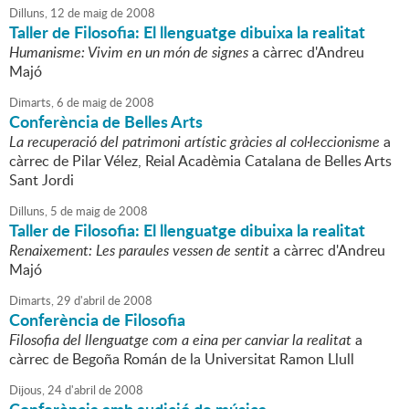
Dilluns,
12
de
maig
de
2008
Taller de Filosofia: El llenguatge dibuixa la realitat
Humanisme: Vivim en un món de signes
a càrrec d'Andreu
Majó
Dimarts,
6
de
maig
de
2008
Conferència de Belles Arts
La recuperació del patrimoni artístic gràcies al col·leccionisme
a
càrrec de Pilar Vélez, Reial Acadèmia Catalana de Belles Arts
Sant Jordi
Dilluns,
5
de
maig
de
2008
Taller de Filosofia: El llenguatge dibuixa la realitat
Renaixement: Les paraules vessen de sentit
a càrrec d'Andreu
Majó
Dimarts,
29
d'
abril
de
2008
Conferència de Filosofia
Filosofia del llenguatge com a eina per canviar la realitat
a
càrrec de Begoña Román de la Universitat Ramon Llull
Dijous,
24
d'
abril
de
2008