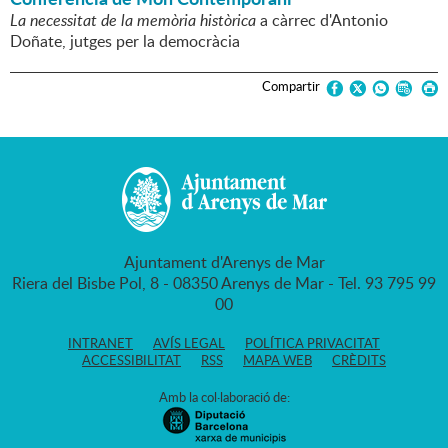
La necessitat de la memòria històrica
a càrrec d'Antonio
Doñate, jutges per la democràcia
Compartir
Ajuntament d'Arenys de Mar
Riera del Bisbe Pol, 8 - 08350 Arenys de Mar - Tel. 93 795 99
00
INTRANET
AVÍS LEGAL
POLÍTICA PRIVACITAT
ACCESSIBILITAT
RSS
MAPA WEB
CRÈDITS
Amb la col·laboració de: