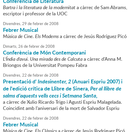
Conferència de Literatura
Bartra i la literatura de la modernitat
a càrrec de Sam Abrams,
escriptor i professor de la UOC
Divendres,
29
de
febrer
de
2008
Febrer Musical
Música de Cine. Els Moderns
a càrrec de Jesús Rodríguez Picó
Dimarts,
26
de
febrer
de
2008
Conferència de Món Contemporani
L'Índia d'avui. Una mirada des de Calcuta
a càrrec d'Anna M.
Briongos de la Universitat Pompeu Fabra
Divendres,
22
de
febrer
de
2008
Presentació d'
Indesinenter, 2
(Anuari Espriu 2007) i
de l'edició crítica de Llibre de Sinera,
Per al llibre de
salms d'aquests vells cecs i Setmana Santa
,
a càrrec de Xulio Ricardo Trigo i Agustí Espriu Malagelada.
Coincidint amb l'aniversari de la mort de Salvador Espriu
Divendres,
22
de
febrer
de
2008
Febrer Musical
Música de Cine. Els Clàssics
a càrrec de Jesús Rodríguez Picó