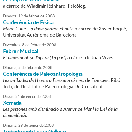
a càrrec de Wladimir Reinhard, Psicòleg.
Dimarts,
12
de
febrer
de
2008
Conferència de Física
Marie Curie. La dona darrere el mite
a càrrec de Xavier Roqué,
Universitat Autònoma de Barcelona
Divendres,
8
de
febrer
de
2008
Febrer Musical
El naixement de l'òpera (1a part)
a càrrec de Joan Vives
Dimarts,
5
de
febrer
de
2008
Conferència de Paleoantropologia
Les arribades de l'home a Europa
a càrrec de Francesc Ribó
Trefí, de l'Institut de Paleontologia Dr. Crusafont
Dijous,
31
de
gener
de
2008
Xerrada
Les persones amb disminució a Arenys de Mar i la Llei de la
dependència
Dimarts,
29
de
gener
de
2008
Trobada amb Laura Gallego