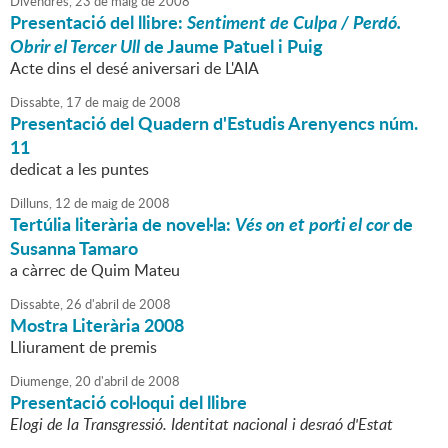
Divendres,
23
de
maig
de
2008
Presentació del llibre:
Sentiment de Culpa / Perdó.
Obrir el Tercer Ull
de Jaume Patuel i Puig
Acte dins el desé aniversari de L'AIA
Dissabte,
17
de
maig
de
2008
Presentació del Quadern d'Estudis Arenyencs núm.
11
dedicat a les puntes
Dilluns,
12
de
maig
de
2008
Tertúlia literària de novel·la:
Vés on et porti el cor
de
Susanna Tamaro
a càrrec de Quim Mateu
Dissabte,
26
d'
abril
de
2008
Mostra Literària 2008
Lliurament de premis
Diumenge,
20
d'
abril
de
2008
Presentació col·loqui del llibre
Elogi de la Transgressió. Identitat nacional i desraó d'Estat