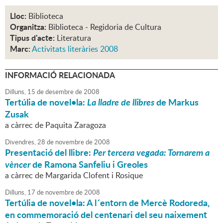
Lloc:
Biblioteca
Organitza:
Biblioteca - Regidoria de Cultura
Tipus d'acte:
Literatura
Marc:
Activitats literàries 2008
INFORMACIÓ RELACIONADA
Dilluns,
15
de
desembre
de
2008
Tertúlia de novel•la:
La lladre de llibres
de Markus
Zusak
a càrrec de Paquita Zaragoza
Divendres,
28
de
novembre
de
2008
Presentació del llibre:
Per tercera vegada: Tornarem a
vèncer
de Ramona Sanfeliu i Greoles
a càrrec de Margarida Clofent i Rosique
Dilluns,
17
de
novembre
de
2008
Tertúlia de novel•la: A l´entorn de Mercè Rodoreda,
en commemoració del centenari del seu naixement