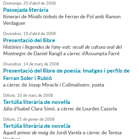
Diumenge,
20
d'
abril
de
2008
Passejada literària
Itinerari de
Miralls tèrbols
de Ferran de Pol amb Ramon
Verdaguer
Divendres,
18
d'
abril
de
2008
Presentació del llibre
Històries i llegendes de l'any vuit: recull de cultura oral del
Montnegre
de Daniel Rangil a càrrec d'Assumpta Farré
Divendres,
14
de
març
de
2008
Presentació del llibre de poesia: Imatges i perfils de
Ferran Soler i Rubió
a càrrec de Josep Miracle i Collmalivern, poeta
Dilluns,
10
de
març
de
2008
Tertúlia literària de novel·la
Júlia
d'Isabel Clara Simó, a càrrec de Lourdes Cazorla
Dilluns,
21
de
gener
de
2008
Tertúlia literària de novel.la
Aquell primer de maig
de Jordi Varela a càrrec de Teresa