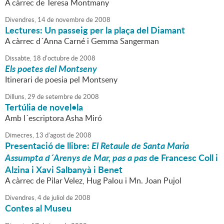
A càrrec de Teresa Montmany
Divendres,
14
de
novembre
de
2008
Lectures: Un passeig per la plaça del Diamant
A càrrec d´Anna Carné i Gemma Sangerman
Dissabte,
18
d'
octubre
de
2008
Els poetes del Montseny
Itinerari de poesia pel Montseny
Dilluns,
29
de
setembre
de
2008
Tertúlia de novel•la
Amb l´escriptora Asha Miró
Dimecres,
13
d'
agost
de
2008
Presentació de llibre:
El Retaule de Santa Maria
Assumpta d´Arenys de Mar, pas a pas
de Francesc Coll i
Alzina i Xavi Salbanyà i Benet
A càrrec de Pilar Velez, Hug Palou i Mn. Joan Pujol
Divendres,
4
de
juliol
de
2008
Contes al Museu