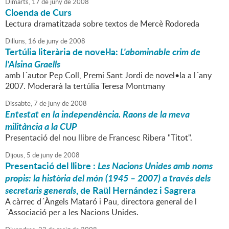
Dimarts,
17
de
juny
de
2008
Cloenda de Curs
Lectura dramatitzada sobre textos de Mercè Rodoreda
Dilluns,
16
de
juny
de
2008
Tertúlia literària de novel·la:
L'abominable crim de
l'Alsina Graells
amb l´autor Pep Coll, Premi Sant Jordi de novel•la a l´any
2007. Moderarà la tertúlia Teresa Montmany
Dissabte,
7
de
juny
de
2008
Entestat en la independència. Raons de la meva
militància a la CUP
Presentació del nou llibre de Francesc Ribera "Titot".
Dijous,
5
de
juny
de
2008
Presentació del llibre :
Les Nacions Unides amb noms
propis: la història del món (1945 – 2007) a través dels
secretaris generals
, de Raül Hernández i Sagrera
A càrrec d´Àngels Mataró i Pau, directora general de l
´Associació per a les Nacions Unides.