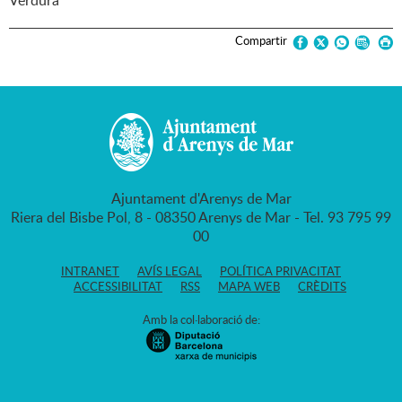
Verdura
Compartir
Ajuntament d'Arenys de Mar
Riera del Bisbe Pol, 8 - 08350 Arenys de Mar - Tel. 93 795 99
00
INTRANET
AVÍS LEGAL
POLÍTICA PRIVACITAT
ACCESSIBILITAT
RSS
MAPA WEB
CRÈDITS
Amb la col·laboració de: