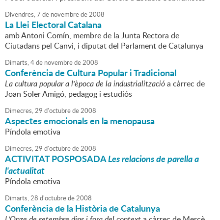
Divendres,
7
de
novembre
de
2008
La Llei Electoral Catalana
amb Antoni Comín, membre de la Junta Rectora de
Ciutadans pel Canvi, i diputat del Parlament de Catalunya
Dimarts,
4
de
novembre
de
2008
Conferència de Cultura Popular i Tradicional
La cultura popular a l'època de la industrialització
a càrrec de
Joan Soler Amigó, pedagog i estudiós
Dimecres,
29
d'
octubre
de
2008
Aspectes emocionals en la menopausa
Píndola emotiva
Dimecres,
29
d'
octubre
de
2008
ACTIVITAT POSPOSADA
Les relacions de parella a
l'actualitat
Píndola emotiva
Dimarts,
28
d'
octubre
de
2008
Conferència de la Història de Catalunya
L'Onze de setembre dins i fora del context
a càrrec de Mercè