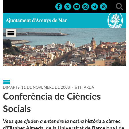
Portada
>
Agenda
>
11-11-
2008
>
Marcs
>
Culturals
>
2008
>
Conferències 2008
DIMARTS,
11
DE
NOVEMBRE
DE
2008
-
6 H TARDA
Conferència de Ciències
Socials
Veus que ajuden a entendre la nostra història
a càrrec
d'Elisabet Almeda, de la Universitat de Barcelona i de