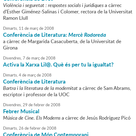
Violència i seguretat : respostes socials i jurídiques
a càrrec
d'Esther Giménez-Salinas i Colomer, rectora de la Universitat
Ramon Llull
Dimarts,
11
de
març
de
2008
Conferència de Literatura:
Mercè Rodoreda
a càrrec de Margarida Casacuberta, de la Universitat de
Girona
Divendres,
7
de
març
de
2008
Activa la Xarxa Lil@. Què és per tu la igualtat?
Dimarts,
4
de
març
de
2008
Conferència de Literatura
Bartra i la literatura de la modernitat
a càrrec de Sam Abrams,
escriptor i professor de la UOC
Divendres,
29
de
febrer
de
2008
Febrer Musical
Música de Cine. Els Moderns
a càrrec de Jesús Rodríguez Picó
Dimarts,
26
de
febrer
de
2008
Conferència de Món Contemporani