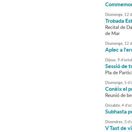
Commemorac
Diumenge,
12
d
Trobada Es
Recital de D
de Mar
Diumenge,
12
d
Aplec a l'e
Dijous,
9
d'
octu
Sessió de tr
Pla de Parti
Diumenge,
5
d'
Conèix el 
Reunió de b
Dissabte,
4
d'
oc
Subhasta pú
Divendres,
3
d'
V Tast de v