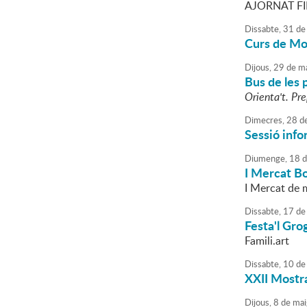
AJORNAT FI
Dissabte,
31
de
Curs de Mon
Dijous,
29
de
ma
Bus de les 
Orienta't. Pre
Dimecres,
28
d
Sessió info
Diumenge,
18
d
I Mercat B
I Mercat de m
Dissabte,
17
de
Festa'l Gro
Famili.art
Dissabte,
10
de
XXII Mostra
Dijous,
8
de
mai