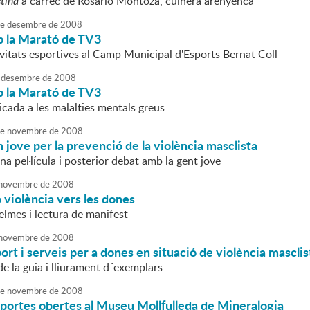
tina
a càrrec de Rosario Montoza, cuinera arenyenca
e
desembre
de
2008
 la Marató de TV3
ivitats esportives al Camp Municipal d'Esports Bernat Coll
desembre
de
2008
 la Marató de TV3
cada a les malalties mentals greus
e
novembre
de
2008
jove per la prevenció de la violència masclista
na pel·lícula i posterior debat amb la gent jove
novembre
de
2008
o violència vers les dones
elmes i lectura de manifest
novembre
de
2008
ort i serveis per a dones en situació de violència masclis
e la guia i lliurament d´exemplars
e
novembre
de
2008
portes obertes al Museu Mollfulleda de Mineralogia