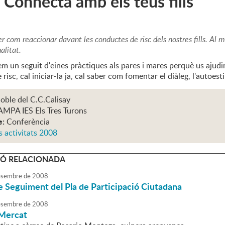
 : Connecta amb els teus fills
er com reaccionar davant les conductes de risc dels nostres fills. Al
alitat.
 un seguit d'eines pràctiques als pares i mares perquè us ajudin
isc, cal iniciar-la ja, cal saber com fomentar el diàleg, l'autoestim
oble del C.C.Calisay
AMPA IES Els Tres Turons
e:
Conferència
s activitats 2008
Ó RELACIONADA
sembre
de
2008
 Seguiment del Pla de Participació Ciutadana
sembre
de
2008
 Mercat