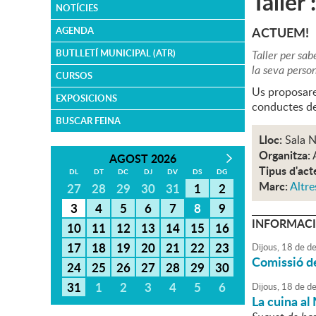
Taller
NOTÍCIES
ACTUEM!
AGENDA
BUTLLETÍ MUNICIPAL (ATR)
Taller per sab
la seva person
CURSOS
Us proposarem
EXPOSICIONS
conductes de r
BUSCAR FEINA
Lloc:
Sala N
Organitza:
AGOST 2026
Tipus d'act
DL
DT
DC
DJ
DV
DS
DG
Marc:
Altre
27
28
29
30
31
1
2
3
4
5
6
7
8
9
INFORMACI
10
11
12
13
14
15
16
17
18
19
20
21
22
23
Dijous,
18
de
de
Comissió de
24
25
26
27
28
29
30
31
1
2
3
4
5
6
Dijous,
18
de
de
La cuina al