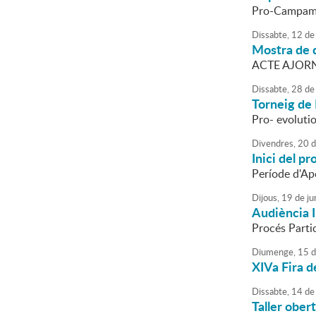
Pro-Campame
Dissabte,
12
de
Mostra de 
ACTE AJORN
Dissabte,
28
de
Torneig de 
Pro- evoluti
Divendres,
20
d
Inici del p
Període d'Ap
Dijous,
19
de
ju
Audiència 
Procés Parti
Diumenge,
15
d
XIVa Fira d
Dissabte,
14
de
Taller ober