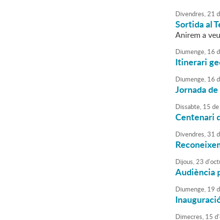
Divendres,
21
d
Sortida al 
Anirem a veu
Diumenge,
16
d
Itinerari g
Diumenge,
16
d
Jornada de 
Dissabte,
15
de
Centenari d
Divendres,
31
d
Reconeixem
Dijous,
23
d'
oct
Audiència p
Diumenge,
19
d
Inauguració
Dimecres,
15
d'