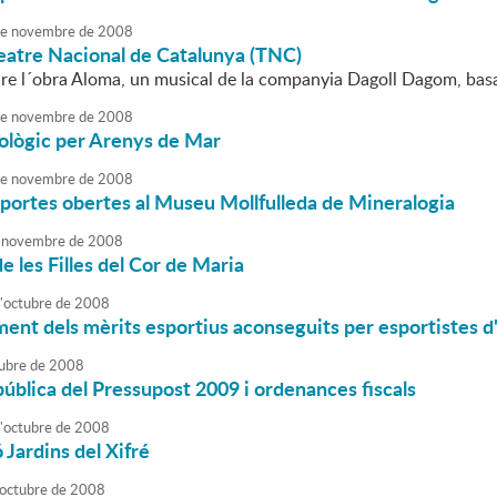
e
novembre
de
2008
Teatre Nacional de Catalunya (TNC)
re l´obra Aloma, un musical de la companyia Dagoll Dagom, bas
e
novembre
de
2008
eològic per Arenys de Mar
e
novembre
de
2008
portes obertes al Museu Mollfulleda de Mineralogia
novembre
de
2008
e les Filles del Cor de Maria
'
octubre
de
2008
ent dels mèrits esportius aconseguits per esportistes 
ubre
de
2008
ública del Pressupost 2009 i ordenances fiscals
'
octubre
de
2008
 Jardins del Xifré
octubre
de
2008