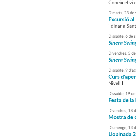
Coneix el vi 
Dimarts,
23
de
Excursió al
i dinar a San
Dissabte,
6
de
s
Sinera Swing
Divendres,
5
de
Sinera Swing
Dissabte,
9
d'
ag
Curs d'aper
Nivell I
Dissabte,
19
de
Festa de l
Divendres,
18
d
Mostra de 
Diumenge,
13
d
Llopinada 