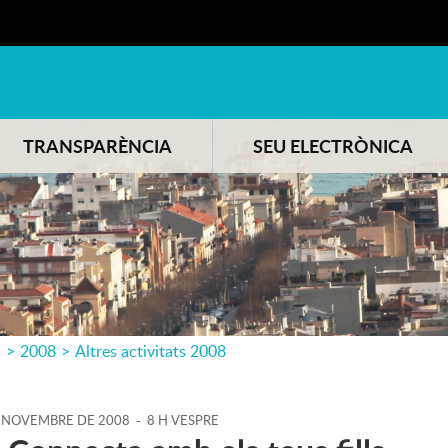
TRANSPARÈNCIA
SEU ELECTRÒNICA
s
>
2008
>
Altres activitats 2008
NOVEMBRE
DE
2008
-
8 H VESPRE