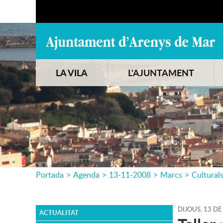
LA VILA
L'AJUNTAMENT
Portada
>
Agenda
>
13-11-2008
>
Marcs
>
Cultural
DIJOUS,
13
DE
ACTUALITAT