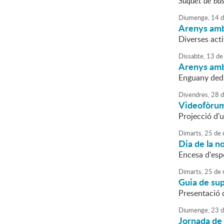
Suquet de bas
Diumenge,
14
d
Arenys amb
Diverses act
Dissabte,
13
de
Arenys amb
Enguany dedi
Divendres,
28
d
Videofòrum 
Projecció d'u
Dimarts,
25
de
Dia de la n
Encesa d'esp
Dimarts,
25
de
Guia de sup
Presentació d
Diumenge,
23
d
Jornada de 