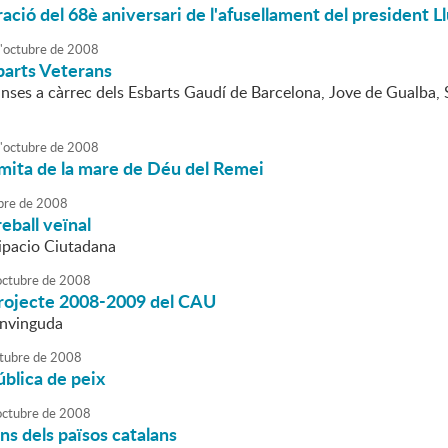
ió del 68è aniversari de l'afusellament del president 
'
octubre
de
2008
barts Veterans
anses a càrrec dels Esbarts Gaudí de Barcelona, Jove de Gualba, 
'
octubre
de
2008
rmita de la mare de Déu del Remei
bre
de
2008
eball veïnal
cipacio Ciutadana
octubre
de
2008
projecte 2008-2009 del CAU
envinguda
tubre
de
2008
blica de peix
octubre
de
2008
ins dels països catalans