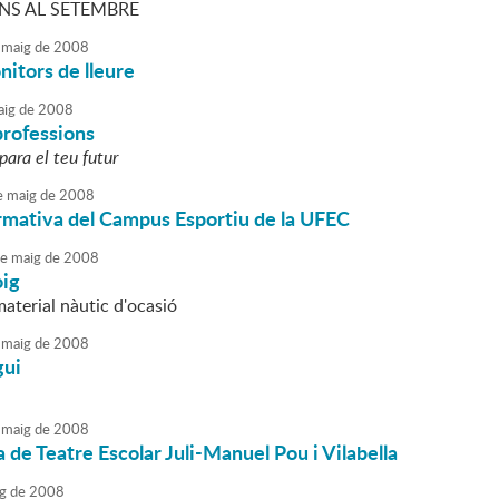
NS AL SETEMBRE
maig
de
2008
itors de lleure
ig
de
2008
professions
para el teu futur
e
maig
de
2008
rmativa del Campus Esportiu de la UFEC
e
maig
de
2008
oig
aterial nàutic d'ocasió
maig
de
2008
gui
maig
de
2008
 de Teatre Escolar Juli-Manuel Pou i Vilabella
g
de
2008