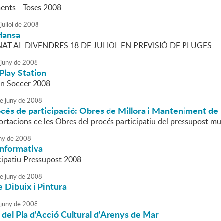
nts - Toses 2008
juliol
de
2008
dansa
AT AL DIVENDRES 18 DE JULIOL EN PREVISIÓ DE PLUGES
juny
de
2008
Play Station
on Soccer 2008
e
juny
de
2008
rocés de participació: Obres de Millora i Manteniment de
ortacions de les Obres del procés participatiu del pressupost mu
ny
de
2008
Informativa
cipatiu Pressupost 2008
e
juny
de
2008
e Dibuix i Pintura
juny
de
2008
t del Pla d'Acció Cultural d'Arenys de Mar