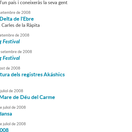
d'un país i coneixeràs la seva gent
setembre
de
2008
 Delta de l'Ebre
t Carles de la Ràpita
etembre
de
2008
 Festival
setembre
de
2008
 Festival
ost
de
2008
tura dels registres Akáshics
juliol
de
2008
a Mare de Déu del Carme
e
juliol
de
2008
dansa
e
juliol
de
2008
2008