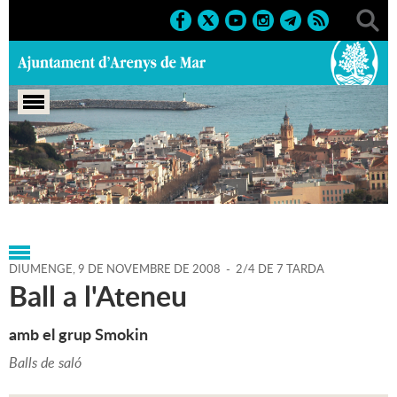
Portada
>
Agenda
>
09-11-
2008
>
Marcs
>
Culturals
>
2008
>
Balls 2008
DIUMENGE,
9
DE
NOVEMBRE
DE
2008
-
2/4 DE 7 TARDA
Ball a l'Ateneu
amb el grup Smokin
Balls de saló