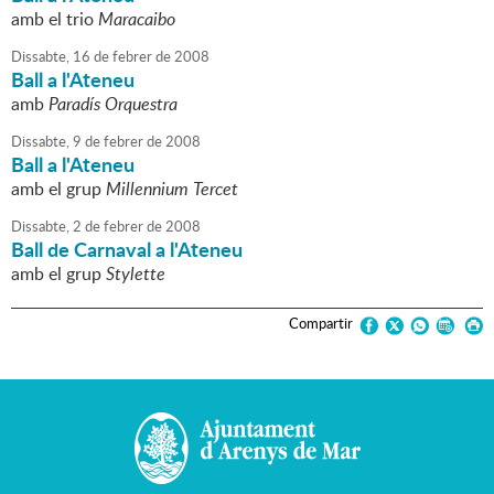
amb el trio
Maracaibo
Dissabte,
16
de
febrer
de
2008
Ball a l'Ateneu
amb
Paradís Orquestra
Dissabte,
9
de
febrer
de
2008
Ball a l'Ateneu
amb el grup
Millennium Tercet
Dissabte,
2
de
febrer
de
2008
Ball de Carnaval a l'Ateneu
amb el grup
Stylette
Compartir