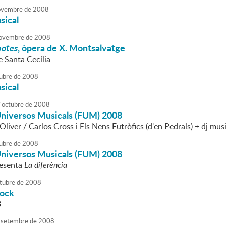
vembre
de
2008
sical
ovembre
de
2008
botes
, òpera de X. Montsalvatge
e Santa Cecília
ubre
de
2008
sical
'
octubre
de
2008
'Universos Musicals (FUM) 2008
liver / Carlos Cross i Els Nens Eutròfics (d'en Pedrals) + dj mus
ubre
de
2008
'Universos Musicals (FUM) 2008
resenta
La diferència
tubre
de
2008
Rock
8
setembre
de
2008