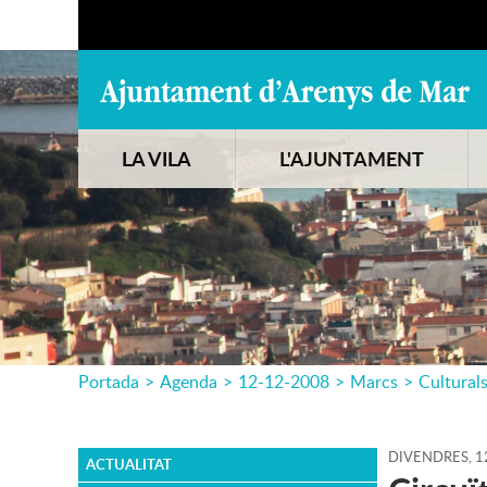
LA VILA
L'AJUNTAMENT
Portada
>
Agenda
>
12-12-2008
>
Marcs
>
Cultural
DIVENDRES,
1
ACTUALITAT