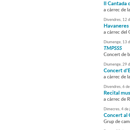
II Cantada 
a càrrec de l
Divendres,
12
d
Havaneres 
a càrrec del
Diumenge,
13
d
TMPSSS
Concert de br
Diumenge,
29
d
Concert d'E
a càrrec de 
Divendres,
6
de
Recital mus
a càrrec de 
Dimecres,
4
de
Concert al
Grup de camb