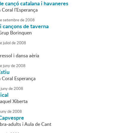
de cançó catalana i havaneres
a Coral l'Esperança
e
setembre
de
2008
i cançons de taverna
 Grup Borinquen
e
juliol
de
2008
essol i dansa aèria
e
juny
de
2008
stiu
la Coral Esperança
juny
de
2008
ical
Raquel Xiberta
juny
de
2008
 Capvespre
ra-adults i Aula de Cant