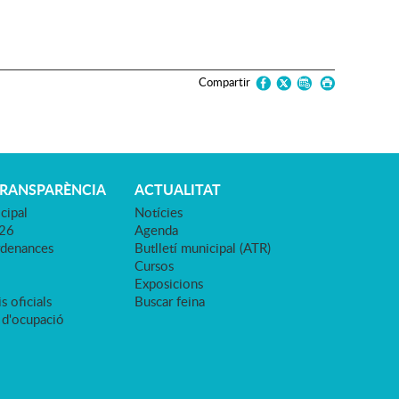
Compartir
TRANSPARÈNCIA
ACTUALITAT
cipal
Notícies
026
Agenda
rdenances
Butlletí municipal (ATR)
Cursos
Exposicions
s oficials
Buscar feina
 d'ocupació