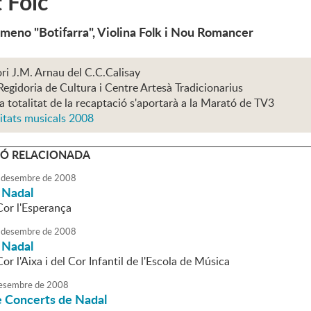
t Folc
meno "Botifarra", Violina Folk i Nou Romancer
ri J.M. Arnau del C.C.Calisay
Regidoria de Cultura i Centre Artesà Tradicionarius
La totalitat de la recaptació s'aportarà a la Marató de TV3
itats musicals 2008
Ó RELACIONADA
desembre
de
2008
 Nadal
Cor l'Esperança
desembre
de
2008
 Nadal
Cor l'Aixa i del Cor Infantil de l'Escola de Música
esembre
de
2008
 Concerts de Nadal