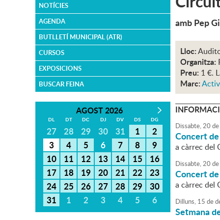
Circuï
NOTÍCIES
amb Pep Gi
AGENDA
BUTLLETÍ MUNICIPAL (ATR)
Lloc:
Audito
CURSOS
Organitza:
EXPOSICIONS
Preu:
1 €. 
Marc:
Activ
BUSCAR FEINA
INFORMACI
AGOST 2026
DL
DT
DC
DJ
DV
DS
DG
Dissabte,
20
de
27
28
29
30
31
1
2
Concert de
3
4
5
6
7
8
9
a càrrec del 
10
11
12
13
14
15
16
Dissabte,
20
de
17
18
19
20
21
22
23
Concert de
a càrrec del 
24
25
26
27
28
29
30
31
1
2
3
4
5
6
Dilluns,
15
de
d
Setmana de