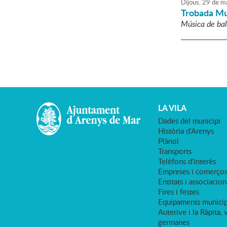
Dijous,
29
de
ma
Trobada Mu
Música de ball
LA VILA
Dades del municipi
Història d'Arenys
Plànol
Transports
Telèfons d'interès
Empreses i comerço
Entitats i associacion
Fires i festes
Equipaments municip
Auterive i la Ràpita, 
germanes