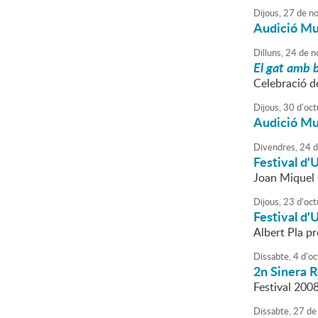
Dijous,
27
de
no
Audició Mu
Dilluns,
24
de
n
El gat amb 
Celebració d
Dijous,
30
d'
oct
Audició Mu
Divendres,
24
d
Festival d
Joan Miquel O
Dijous,
23
d'
oct
Festival d
Albert Pla p
Dissabte,
4
d'
oc
2n Sinera 
Festival 200
Dissabte,
27
de