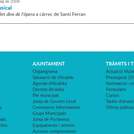
ig
de
2008
sical
et dins de l'ópera
a càrrec de Santi Ferran
AJUNTAMENT
TRÀMITS I 
Organigrama
Actuació Muni
Salutació de l'Alcalde
Pressupost 2
Agenda d'Alcaldia
Normativa i o
Decrets Alcaldia
Formularis
Ple municipal
Cursos
s
Junta de Govern Local
Tauler d'anunci
s
Comissions Informatives
Oferta pública
Grups Municipals
als
Junta de Portaveus
viles
Equipaments i serveis
Accions compromeses