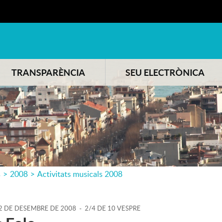
TRANSPARÈNCIA
SEU ELECTRÒNICA
s
>
2008
>
Activitats musicals 2008
2
DE
DESEMBRE
DE
2008
-
2/4 DE 10 VESPRE