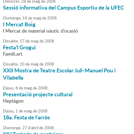
Dimecres,
28
de
maig
de
2008
Sessió informativa del Campus Esportiu de la UFEC
Diumenge,
18
de
maig
de
2008
I Mercat Boig
I Mercat de material nàutic d'ocasió
Dissabte,
17
de
maig
de
2008
Festa'l Grogui
Famili.art
Dissabte,
10
de
maig
de
2008
XXII Mostra de Teatre Escolar Juli-Manuel Pou i
Vilabella
Dijous,
8
de
maig
de
2008
Presentació projecte cultural
Heptàgon
Dijous,
1
de
maig
de
2008
18a. Festa de l'arròs
Diumenge,
27
d'
abril
de
2008