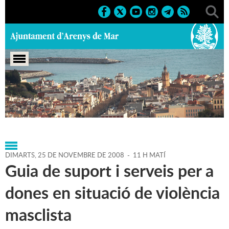
Portada
>
Agenda
>
25-11-
2008
>
Marcs
>
Culturals
>
2008
>
Altres activitats 2008
DIMARTS,
25
DE
NOVEMBRE
DE
2008
-
11 H MATÍ
Guia de suport i serveis per a
dones en situació de violència
masclista