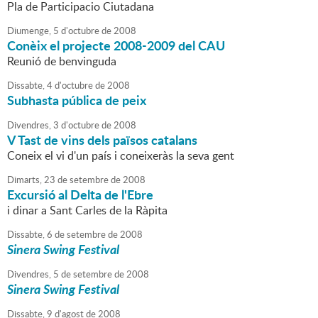
Pla de Participacio Ciutadana
Diumenge,
5
d'
octubre
de
2008
Conèix el projecte 2008-2009 del CAU
Reunió de benvinguda
Dissabte,
4
d'
octubre
de
2008
Subhasta pública de peix
Divendres,
3
d'
octubre
de
2008
V Tast de vins dels països catalans
Coneix el vi d'un país i coneixeràs la seva gent
Dimarts,
23
de
setembre
de
2008
Excursió al Delta de l'Ebre
i dinar a Sant Carles de la Ràpita
Dissabte,
6
de
setembre
de
2008
Sinera Swing Festival
Divendres,
5
de
setembre
de
2008
Sinera Swing Festival
Dissabte,
9
d'
agost
de
2008