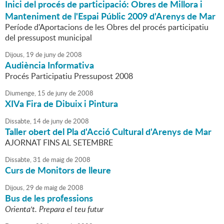
Inici del procés de participació: Obres de Millora i
Manteniment de l'Espai Públic 2009 d'Arenys de Mar
Període d'Aportacions de les Obres del procés participatiu
del pressupost municipal
Dijous,
19
de
juny
de
2008
Audiència Informativa
Procés Participatiu Pressupost 2008
Diumenge,
15
de
juny
de
2008
XIVa Fira de Dibuix i Pintura
Dissabte,
14
de
juny
de
2008
Taller obert del Pla d'Acció Cultural d'Arenys de Mar
AJORNAT FINS AL SETEMBRE
Dissabte,
31
de
maig
de
2008
Curs de Monitors de lleure
Dijous,
29
de
maig
de
2008
Bus de les professions
Orienta't. Prepara el teu futur