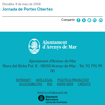
Dissabte,
8
de
març
de
2008
Jornada de Portes Obertes
Compartir
Ajuntament d'Arenys de Mar
Riera del Bisbe Pol, 8 - 08350 Arenys de Mar - Tel. 93 795 99
00
INTRANET
AVÍS LEGAL
POLÍTICA PRIVACITAT
ACCESSIBILITAT
RSS
MAPA WEB
CRÈDITS
Amb la col·laboració de: