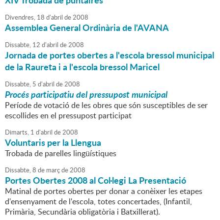
XIV Trobada de puntaires
Divendres,
18
d'
abril
de
2008
Assemblea General Ordinària de l'AVANA
Dissabte,
12
d'
abril
de
2008
Jornada de portes obertes a l'escola bressol municipal
de la Raureta i a l'escola bressol Maricel
Dissabte,
5
d'
abril
de
2008
Procés participatiu del pressupost municipal
Període de votació de les obres que són susceptibles de ser
escollides en el pressupost participat
Dimarts,
1
d'
abril
de
2008
Voluntaris per la Llengua
Trobada de parelles lingüístiques
Dissabte,
8
de
març
de
2008
Portes Obertes 2008 al Col·legi La Presentació
Matinal de portes obertes per donar a conèixer les etapes
d'ensenyament de l'escola, totes concertades, (Infantil,
Primària, Secundària obligatòria i Batxillerat).