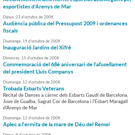
esportistes d'Arenys de Mar
Dijous,
23
d'
octubre
de
2008
Audiència pública del Pressupost 2009 i ordenances
fiscals
Diumenge,
19
d'
octubre
de
2008
Inauguració Jardins del Xifré
Dimecres,
15
d'
octubre
de
2008
Commemoració del 68è aniversari de l'afusellament
del president Lluís Companys
Diumenge,
12
d'
octubre
de
2008
Trobada Esbarts Veterans
Recital de Danses a càrrec dels Esbarts Gaudí de Barcelona,
Jove de Gualba, Sagrat Cor de Barcelona i l'Esbart Maragall
d'Arenys de Mar
Diumenge,
12
d'
octubre
de
2008
Aplec a l'ermita de la mare de Déu del Remei
Dijous,
9
d'
octubre
de
2008