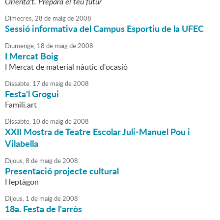
Orienta't. Prepara el teu futur
Dimecres,
28
de
maig
de
2008
Sessió informativa del Campus Esportiu de la UFEC
Diumenge,
18
de
maig
de
2008
I Mercat Boig
I Mercat de material nàutic d'ocasió
Dissabte,
17
de
maig
de
2008
Festa'l Grogui
Famili.art
Dissabte,
10
de
maig
de
2008
XXII Mostra de Teatre Escolar Juli-Manuel Pou i
Vilabella
Dijous,
8
de
maig
de
2008
Presentació projecte cultural
Heptàgon
Dijous,
1
de
maig
de
2008
18a. Festa de l'arròs