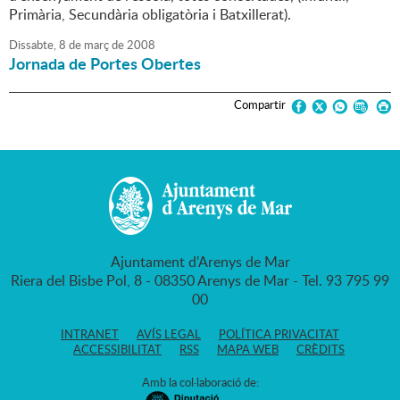
Primària, Secundària obligatòria i Batxillerat).
Dissabte,
8
de
març
de
2008
Jornada de Portes Obertes
Compartir
Ajuntament d'Arenys de Mar
Riera del Bisbe Pol, 8 - 08350 Arenys de Mar - Tel. 93 795 99
00
INTRANET
AVÍS LEGAL
POLÍTICA PRIVACITAT
ACCESSIBILITAT
RSS
MAPA WEB
CRÈDITS
Amb la col·laboració de: