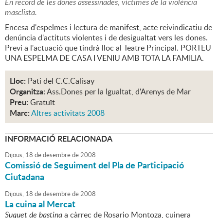
En record de les dones assessinades, víctimes de la violència
masclista.
Encesa d'espelmes i lectura de manifest, acte reivindicatiu de
denúncia d'actituts violentes i de desigualtat vers les dones.
Previ a l'actuació que tindrà lloc al Teatre Principal. PORTEU
UNA ESPELMA DE CASA I VENIU AMB TOTA LA FAMILIA.
Lloc:
Pati del C.C.Calisay
Organitza:
Ass.Dones per la Igualtat, d'Arenys de Mar
Preu:
Gratuït
Marc:
Altres activitats 2008
INFORMACIÓ RELACIONADA
Dijous,
18
de
desembre
de
2008
Comissió de Seguiment del Pla de Participació
Ciutadana
Dijous,
18
de
desembre
de
2008
La cuina al Mercat
Suquet de bastina
a càrrec de Rosario Montoza, cuinera