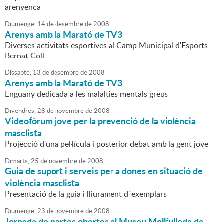
arenyenca
Diumenge,
14
de
desembre
de
2008
Arenys amb la Marató de TV3
Diverses activitats esportives al Camp Municipal d'Esports
Bernat Coll
Dissabte,
13
de
desembre
de
2008
Arenys amb la Marató de TV3
Enguany dedicada a les malalties mentals greus
Divendres,
28
de
novembre
de
2008
Videofòrum jove per la prevenció de la violència
masclista
Projecció d'una pel·lícula i posterior debat amb la gent jove
Dimarts,
25
de
novembre
de
2008
Guia de suport i serveis per a dones en situació de
violència masclista
Presentació de la guia i lliurament d´exemplars
Diumenge,
23
de
novembre
de
2008
Jornada de portes obertes al Museu Mollfulleda de