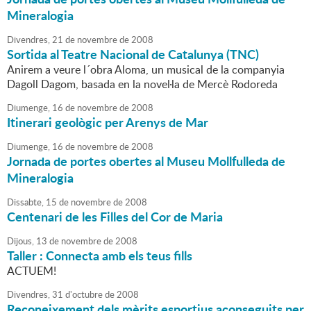
Mineralogia
Divendres,
21
de
novembre
de
2008
Sortida al Teatre Nacional de Catalunya (TNC)
Anirem a veure l´obra Aloma, un musical de la companyia
Dagoll Dagom, basada en la novel·la de Mercè Rodoreda
Diumenge,
16
de
novembre
de
2008
Itinerari geològic per Arenys de Mar
Diumenge,
16
de
novembre
de
2008
Jornada de portes obertes al Museu Mollfulleda de
Mineralogia
Dissabte,
15
de
novembre
de
2008
Centenari de les Filles del Cor de Maria
Dijous,
13
de
novembre
de
2008
Taller : Connecta amb els teus fills
ACTUEM!
Divendres,
31
d'
octubre
de
2008
Reconeixement dels mèrits esportius aconseguits per