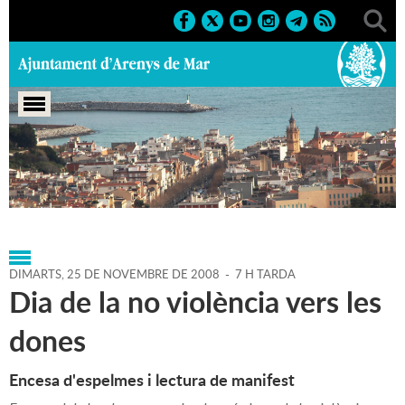
Portada
>
Agenda
>
25-11-
2008
>
Marcs
>
Culturals
>
2008
>
Altres activitats 2008
DIMARTS,
25
DE
NOVEMBRE
DE
2008
-
7 H TARDA
Dia de la no violència vers les
dones
Encesa d'espelmes i lectura de manifest