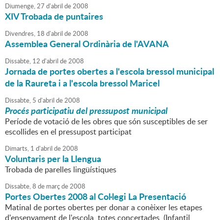
Diumenge,
27
d'
abril
de
2008
XIV Trobada de puntaires
Divendres,
18
d'
abril
de
2008
Assemblea General Ordinària de l'AVANA
Dissabte,
12
d'
abril
de
2008
Jornada de portes obertes a l'escola bressol municipal
de la Raureta i a l'escola bressol Maricel
Dissabte,
5
d'
abril
de
2008
Procés participatiu del pressupost municipal
Període de votació de les obres que són susceptibles de ser
escollides en el pressupost participat
Dimarts,
1
d'
abril
de
2008
Voluntaris per la Llengua
Trobada de parelles lingüístiques
Dissabte,
8
de
març
de
2008
Portes Obertes 2008 al Col·legi La Presentació
Matinal de portes obertes per donar a conèixer les etapes
d'ensenyament de l'escola, totes concertades, (Infantil,