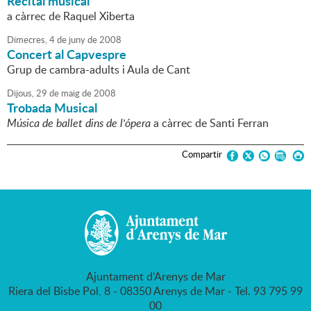
Recital musical
a càrrec de Raquel Xiberta
Dimecres,
4
de
juny
de
2008
Concert al Capvespre
Grup de cambra-adults i Aula de Cant
Dijous,
29
de
maig
de
2008
Trobada Musical
Música de ballet dins de l'ópera
a càrrec de Santi Ferran
Compartir
Ajuntament d'Arenys de Mar
Riera del Bisbe Pol, 8 - 08350 Arenys de Mar - Tel. 93 795 99
00