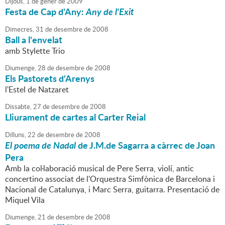
Dijous,
1
de
gener
de
2009
Festa de Cap d'Any:
Any de l'Exit
Dimecres,
31
de
desembre
de
2008
Ball a l'envelat
amb Stylette Trio
Diumenge,
28
de
desembre
de
2008
Els Pastorets d'Arenys
l'Estel de Natzaret
Dissabte,
27
de
desembre
de
2008
Lliurament de cartes al Carter Reial
Dilluns,
22
de
desembre
de
2008
El poema de Nadal
de J.M.de Sagarra a càrrec de Joan
Pera
Amb la col·laboració musical de Pere Serra, violí, antic
concertino associat de l'Orquestra Simfònica de Barcelona i
Nacional de Catalunya, i Marc Serra, guitarra. Presentació de
Miquel Vila
Diumenge,
21
de
desembre
de
2008