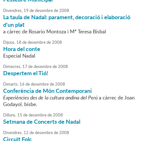
Divendres,
19
de
desembre
de
2008
La taula de Nadal: parament, decoració i elaboració
d'un plat
a càrrec de Rosario Montoza i Mª Teresa Bisbal
Dijous,
18
de
desembre
de
2008
Hora del conte
Especial Nadal
Dimecres,
17
de
desembre
de
2008
Despertem el Tió!
Dimarts,
16
de
desembre
de
2008
Conferència de Món Contemporani
Experiències des de la cultura andina del Perú
a càrrec de Joan
Godayol, bisbe.
Dilluns,
15
de
desembre
de
2008
Setmana de Concerts de Nadal
Divendres,
12
de
desembre
de
2008
Circuït Folc