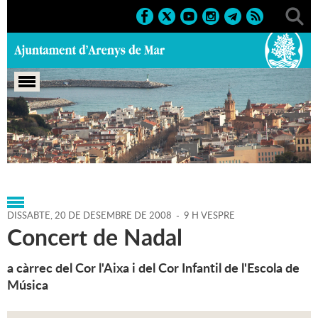
Portada
>
Agenda
>
20-12-
2008
>
Marcs
>
Culturals
>
2008
>
Activitats musicals 2008
DISSABTE,
20
DE
DESEMBRE
DE
2008
-
9 H VESPRE
Concert de Nadal
a càrrec del Cor l'Aixa i del Cor Infantil de l'Escola de
Música