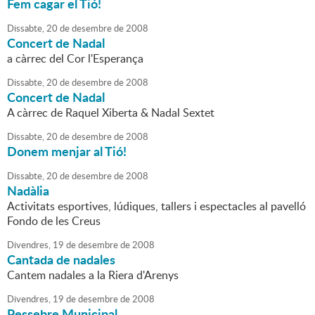
Fem cagar el Tió!
Dissabte,
20
de
desembre
de
2008
Concert de Nadal
a càrrec del Cor l'Esperança
Dissabte,
20
de
desembre
de
2008
Concert de Nadal
A càrrec de Raquel Xiberta & Nadal Sextet
Dissabte,
20
de
desembre
de
2008
Donem menjar al Tió!
Dissabte,
20
de
desembre
de
2008
Nadàlia
Activitats esportives, lúdiques, tallers i espectacles al pavelló
Fondo de les Creus
Divendres,
19
de
desembre
de
2008
Cantada de nadales
Cantem nadales a la Riera d'Arenys
Divendres,
19
de
desembre
de
2008
Pessebre Municipal