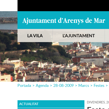
LA VILA
L'AJUNTAMENT
Portada
>
Agenda
>
28-08-2009
>
Marcs
>
Festes
>
DIVENDRES,
2
ACTUALITAT