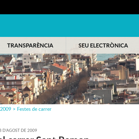
TRANSPARÈNCIA
SEU ELECTRÒNICA
2009
>
Festes de carrer
8
D'
AGOST
DE
2009