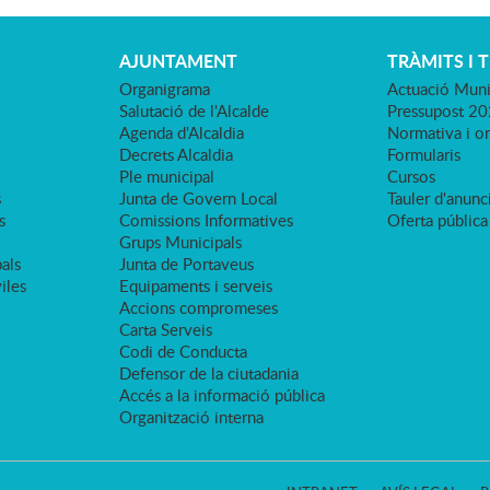
AJUNTAMENT
TRÀMITS I 
Organigrama
Actuació Muni
Salutació de l'Alcalde
Pressupost 2
Agenda d'Alcaldia
Normativa i o
Decrets Alcaldia
Formularis
Ple municipal
Cursos
s
Junta de Govern Local
Tauler d'anunci
s
Comissions Informatives
Oferta pública
Grups Municipals
als
Junta de Portaveus
viles
Equipaments i serveis
Accions compromeses
Carta Serveis
Codi de Conducta
Defensor de la ciutadania
Accés a la informació pública
Organització interna