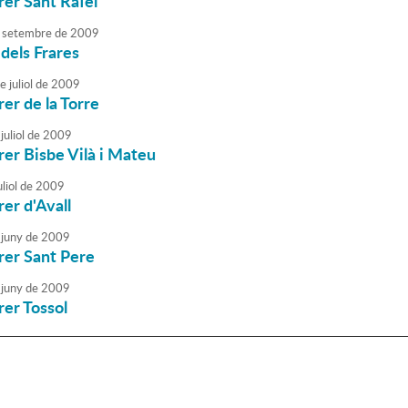
rrer Sant Rafel
setembre
de
2009
 dels Frares
e
juliol
de
2009
rer de la Torre
juliol
de
2009
rrer Bisbe Vilà i Mateu
liol
de
2009
rer d'Avall
juny
de
2009
rrer Sant Pere
juny
de
2009
rer Tossol