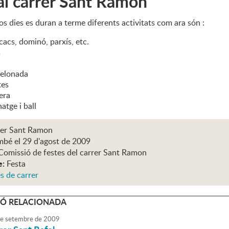
al carrer Sant Ramon
s dies es duran a terme diferents activitats com ara són :
cacs, dominó, parxís, etc.
s
melonada
tes
era
atge i ball
rrer Sant Ramon
mbé el 29 d'agost de 2009
Comissió de festes del carrer Sant Ramon
e:
Festa
s de carrer
Ó RELACIONADA
e
setembre
de
2009