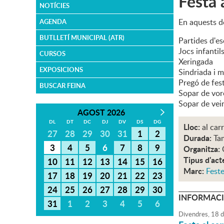
Festa 
NOTÍCIES
En aquests do
AGENDA
BUTLLETÍ MUNICIPAL (ATR)
Partides d'es
Jocs infantil
CURSOS
Xeringada
EXPOSICIONS
Sindriada i 
Pregó de fes
BUSCAR FEINA
Sopar de vor
Sopar de vein
AGOST 2026
DL
DT
DC
DJ
DV
DS
DG
Lloc:
al ca
27
28
29
30
31
1
2
Durada:
Ta
3
4
5
6
7
8
9
Organitza:
Tipus d'act
10
11
12
13
14
15
16
Marc:
Feste
17
18
19
20
21
22
23
24
25
26
27
28
29
30
INFORMACI
31
1
2
3
4
5
6
Divendres,
18
d