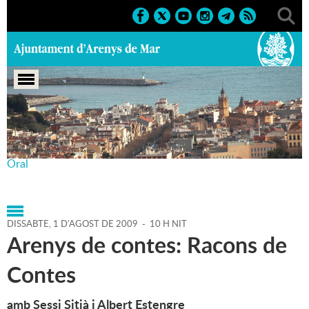
Portada
>
Agenda
>
01-08-
2009
>
Marcs
>
Culturals
>
2009
>
Festival de Narració
Oral
DISSABTE,
1
D'
AGOST
DE
2009
-
10 H NIT
Arenys de contes: Racons de
Contes
amb Sessi Sitjà i Albert Estengre