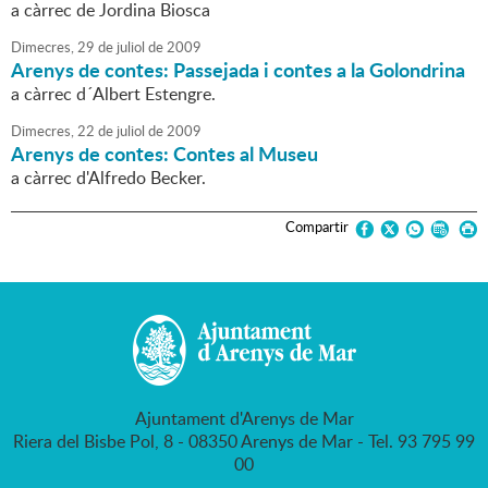
a càrrec de Jordina Biosca
Dimecres,
29
de
juliol
de
2009
Arenys de contes: Passejada i contes a la Golondrina
a càrrec d´Albert Estengre.
Dimecres,
22
de
juliol
de
2009
Arenys de contes: Contes al Museu
a càrrec d'Alfredo Becker.
Compartir
Ajuntament d'Arenys de Mar
Riera del Bisbe Pol, 8 - 08350 Arenys de Mar - Tel. 93 795 99
00