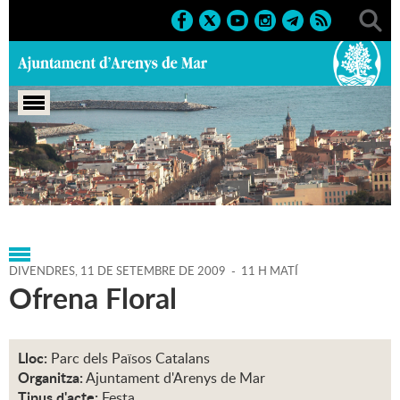
Portada
>
Agenda
>
11-09-
2009
>
Marcs
>
Culturals
>
2009
>
Diada Nacional'09
DIVENDRES,
11
DE
SETEMBRE
DE
2009
-
11 H MATÍ
Ofrena Floral
Lloc:
Parc dels Països Catalans
Organitza:
Ajuntament d'Arenys de Mar
Tipus d'acte:
Festa