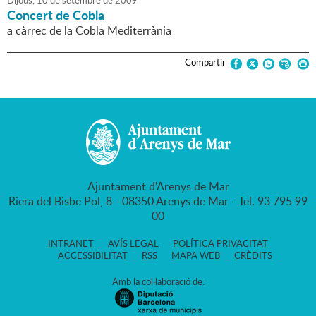
Dijous,
10
de
setembre
de
2009
Concert de Cobla
a càrrec de la Cobla Mediterrània
Compartir
Ajuntament d'Arenys de Mar
Riera del Bisbe Pol, 8 - 08350 Arenys de Mar - Tel. 93 795 99
00
INTRANET
AVÍS LEGAL
POLÍTICA PRIVACITAT
ACCESSIBILITAT
RSS
MAPA WEB
CRÈDITS
Amb la col·laboració de: