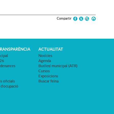
Compartir
TRANSPARÈNCIA
ACTUALITAT
cipal
Notícies
026
Agenda
rdenances
Butlletí municipal (ATR)
Cursos
Exposicions
s oficials
Buscar feina
 d'ocupació