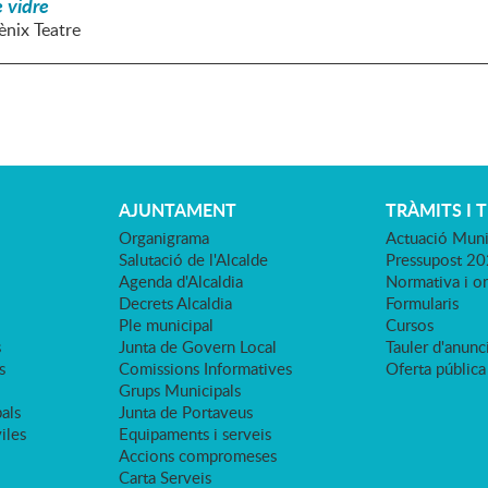
 vidre
ènix Teatre
AJUNTAMENT
TRÀMITS I 
Organigrama
Actuació Muni
Salutació de l'Alcalde
Pressupost 2
Agenda d'Alcaldia
Normativa i o
Decrets Alcaldia
Formularis
Ple municipal
Cursos
s
Junta de Govern Local
Tauler d'anunci
s
Comissions Informatives
Oferta pública
Grups Municipals
als
Junta de Portaveus
viles
Equipaments i serveis
Accions compromeses
Carta Serveis