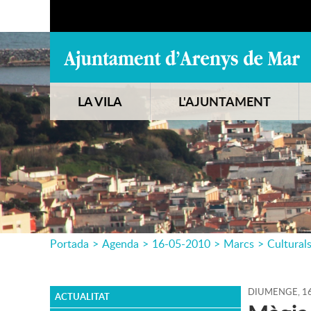
LA VILA
L'AJUNTAMENT
Portada
>
Agenda
>
16-05-2010
>
Marcs
>
Cultural
DIUMENGE,
1
ACTUALITAT