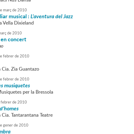
e
març
de
2010
liar musical :
L'aventura del Jazz
a Vella Dixieland
arç
de
2010
é en concert
no
e
febrer
de
2010
a Cia. Zia Guantazo
e
febrer
de
2010
es musiquetes
Musiquetes per la Bressola
febrer
de
2010
 d'homes
a Cia. Tantarantana Teatre
e
gener
de
2010
ombra