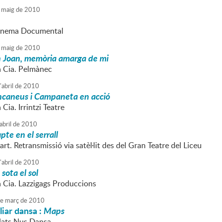
maig
de
2010
inema Documental
maig
de
2010
 Joan, memòria amarga de mi
a Cia. Pelmànec
'
abril
de
2010
ncaneus i Campaneta en acció
 Cia. Irrintzi Teatre
abril
de
2010
apte en el serrall
t. Retransmissió via satèl·lit des del Gran Teatre del Liceu
'
abril
de
2010
 sota el sol
a Cia. Lazzigags Produccions
e
març
de
2010
liar dansa :
Maps
Nats Nus Dansa