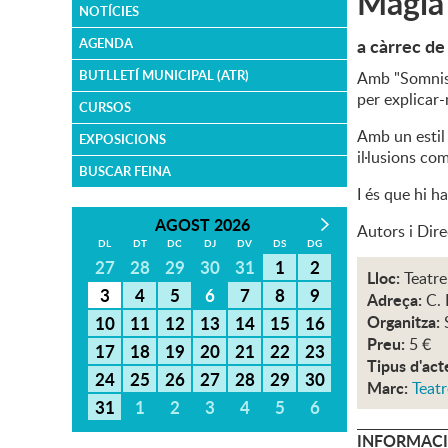
Màgia
NOTÍCIES
a càrrec de
AGENDA
BUTLLETÍ MUNICIPAL (ATR)
Amb "Somnis"
per explicar-
CURSOS
Amb un estil 
EXPOSICIONS
il·lusions co
BUSCAR FEINA
I és que hi h
AGOST 2026
Autors i Dir
DL
DT
DC
DJ
DV
DS
DG
27
28
29
30
31
1
2
Lloc:
Teatre
3
4
5
6
7
8
9
Adreça:
C. 
Organitza:
10
11
12
13
14
15
16
Preu:
5 €
17
18
19
20
21
22
23
Tipus d'act
24
25
26
27
28
29
30
Marc:
Teatr
31
1
2
3
4
5
6
INFORMACI