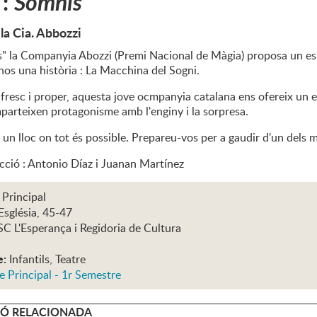
 :
Somnis
 la Cia. Abbozzi
 la Companyia Abozzi (Premi Nacional de Màgia) proposa un espe
nos una història : La Macchina del Sogni.
fresc i proper, aquesta jove ocmpanyia catalana ens ofereix un e
mparteixen protagonisme amb l'enginy i la sorpresa.
a un lloc on tot és possible. Prepareu-vos per a gaudir d'un dels 
ecció : Antonio Díaz i Juanan Martínez
 Principal
Església, 45-47
SC L'Esperança i Regidoria de Cultura
e:
Infantils, Teatre
e Principal - 1r Semestre
Ó RELACIONADA