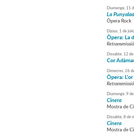
Diumenge,
11
d
La Punyala
Òpera Rock
Dijous,
1
de
juli
Òpera: La d
Retransmissió 
Dissabte,
12
de
Cor Adàmar
Dimecres,
26
d
Òpera: L'or
Retransmissió 
Diumenge,
9
de
Cinera
Mostra de C
Dissabte,
8
de
m
Cinera
Mostra de C