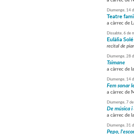
Diumenge,
14
d
Teatre fami
a càrrec de L
Dissabte,
6
de
m
Eulàlia Sol
recital de pia
Diumenge,
28
d
Tsimane
a càrrec de l
Diumenge,
14
d
Fem sonar l
a càrrec de 
Diumenge,
7
de
De música i
a càrrec de l
Diumenge,
31
d
Pepo, l'esc