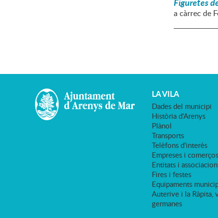
Figuretes de
a càrrec de F
LA VILA
Dades del municipi
Història d'Arenys
Plànol
Transports
Telèfons d'interès
Empreses i comerço
Entitats i associacion
Fires i festes
Equipaments municip
Auterive i la Ràpita, 
germanes