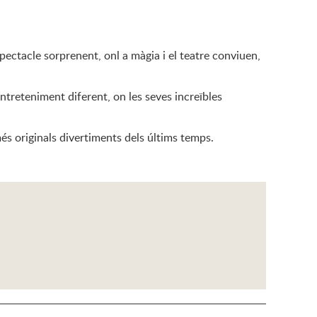
ctacle sorprenent, onl a màgia i el teatre conviuen,
ntreteniment diferent, on les seves increïbles
més originals divertiments dels últims temps.