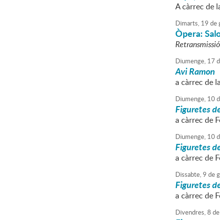
A càrrec de l
Dimarts,
19
de
Òpera: Sal
Retransmissió
Diumenge,
17
d
Avi Ramon
a càrrec de l
Diumenge,
10
d
Figuretes de
a càrrec de F
Diumenge,
10
d
Figuretes de
a càrrec de F
Dissabte,
9
de
g
Figuretes de
a càrrec de F
Divendres,
8
de