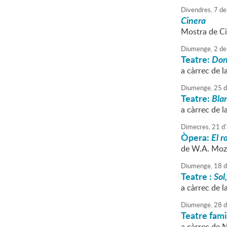
Divendres,
7
de
Cinera
Mostra de C
Diumenge,
2
de
Teatre:
Don
a càrrec de l
Diumenge,
25
d
Teatre:
Bla
a càrrec de la
Dimecres,
21
d'
Òpera:
El r
de W.A. Mozar
Diumenge,
18
d
Teatre :
Sol,
a càrrec de l
Diumenge,
28
d
Teatre fami
a càrrec de 