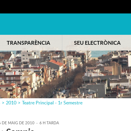
TRANSPARÈNCIA
SEU ELECTRÒNICA
s
>
2010
>
Teatre Principal - 1r Semestre
6
DE
MAIG
DE
2010
-
6 H TARDA