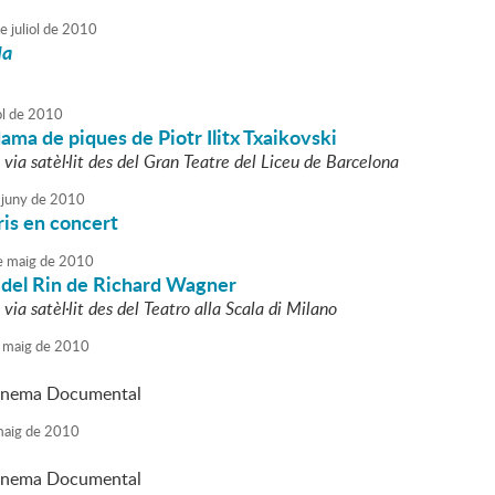
e
juliol
de
2010
da
ol
de
2010
ama de piques de Piotr Ilitx Txaikovski
via satèl·lit des del Gran Teatre del Liceu de Barcelona
juny
de
2010
is en concert
e
maig
de
2010
 del Rin de Richard Wagner
via satèl·lit des del Teatro alla Scala di Milano
maig
de
2010
inema Documental
aig
de
2010
inema Documental