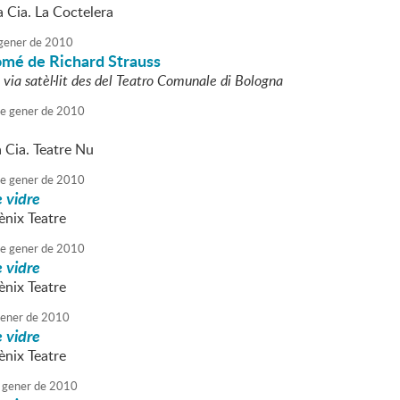
a Cia. La Coctelera
gener
de
2010
omé de Richard Strauss
 via satèl·lit des del Teatro Comunale di Bologna
e
gener
de
2010
a Cia. Teatre Nu
e
gener
de
2010
 vidre
ènix Teatre
e
gener
de
2010
 vidre
ènix Teatre
ener
de
2010
 vidre
ènix Teatre
gener
de
2010