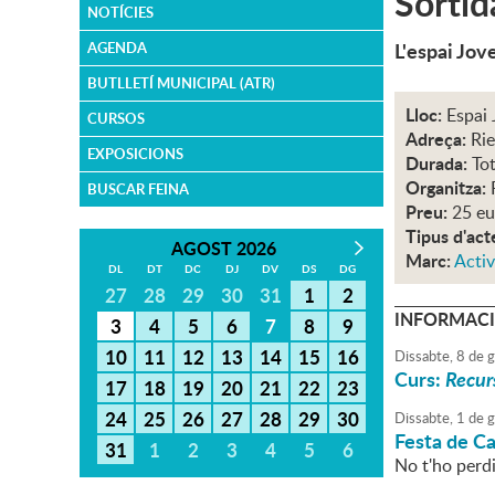
Sortid
NOTÍCIES
L'espai Jove
AGENDA
BUTLLETÍ MUNICIPAL (ATR)
Lloc:
Espai 
CURSOS
Adreça:
Rie
EXPOSICIONS
Durada:
Tot
Organitza:
BUSCAR FEINA
Preu:
25 eu
Tipus d'act
AGOST 2026
Marc:
Activ
DL
DT
DC
DJ
DV
DS
DG
27
28
29
30
31
1
2
INFORMACI
3
4
5
6
7
8
9
10
11
12
13
14
15
16
Dissabte,
8
de
g
Curs:
Recurs
17
18
19
20
21
22
23
24
25
26
27
28
29
30
Dissabte,
1
de
g
Festa de C
31
1
2
3
4
5
6
No t'ho perdi