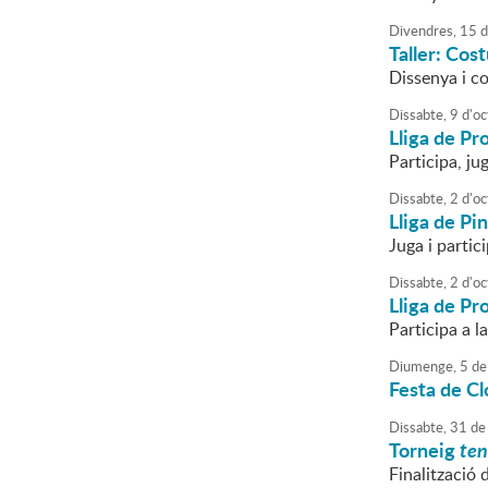
Divendres,
15
d
Taller: Cos
Dissenya i co
Dissabte,
9
d'
oc
Lliga de Pr
Participa, ju
Dissabte,
2
d'
oc
Lliga de P
Juga i partici
Dissabte,
2
d'
oc
Lliga de Pr
Participa a l
Diumenge,
5
de
Festa de Cl
Dissabte,
31
de
Torneig
ten
Finalització 