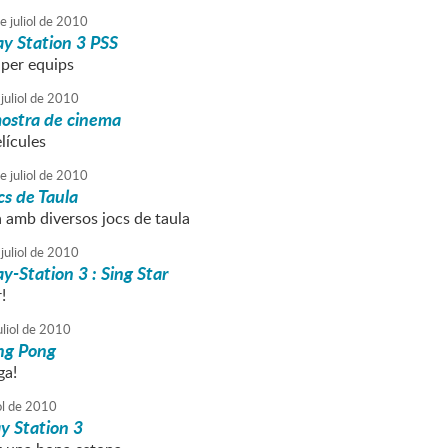
e
juliol
de
2010
ay Station 3 PSS
 per equips
juliol
de
2010
mostra de cinema
lícules
e
juliol
de
2010
cs de Taula
a amb diversos jocs de taula
juliol
de
2010
ay-Station 3 : Sing Star
!
liol
de
2010
ng Pong
ga!
ol
de
2010
y Station 3