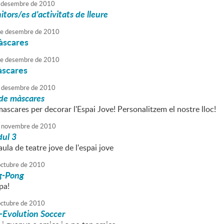
desembre
de
2010
tors/es d'activitats de lleure
e
desembre
de
2010
àscares
e
desembre
de
2010
àscares
desembre
de
2010
de màscares
scares per decorar l'Espai Jove! Personalitzem el nostre lloc!
novembre
de
2010
ul 3
aula de teatre jove de l'espai jove
octubre
de
2010
ng-Pong
pa!
octubre
de
2010
-Evolution Soccer