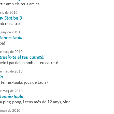
tir amb els teus amics
uny
de
2010
ay Station 3
mb nosaltres
juny
de
2010
tennis taula
pa!
e
maig
de
2010
rueix-te el teu carretó!
eix i participa amb el teu carretó.
e
maig
de
2010
da
 tennis-taula, jocs de taula)
e
maig
de
2010
Tennis-Taula
 a ping-pong, i tens més de 12 anys, vine!!!
maig
de
2010