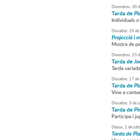
Divendres,
30
d
Tarda de
Pl
Individuals o
Dissabte,
24
de
Projecció i 
Mostra de pe
Divendres,
23
d
Tarda de
Jo
Tarda variad
Dissabte,
17
de
Tarda de
Pl
Vine a cantar
Dissabte,
3
de
ju
Tarda de
Pi
Participa i ju
Dijous,
1
de
juli
Tarda de Pla