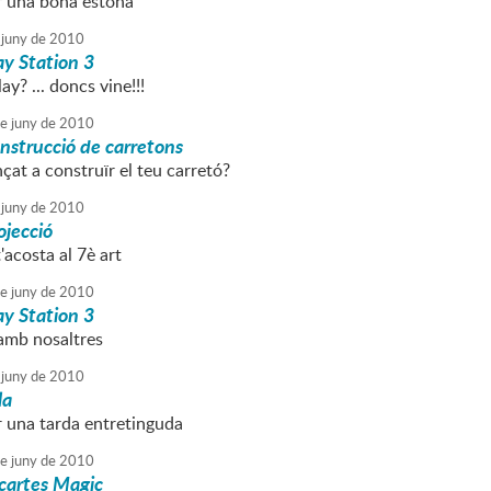
r una bona estona
juny
de
2010
ay Station 3
ay? ... doncs vine!!!
e
juny
de
2010
nstrucció de carretons
at a construïr el teu carretó?
juny
de
2010
ojecció
t'acosta al 7è art
e
juny
de
2010
ay Station 3
 amb nosaltres
juny
de
2010
la
r una tarda entretinguda
e
juny
de
2010
cartes Magic