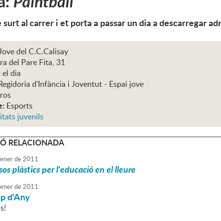
a:
Paintball
 surt al carrer i et porta a passar un dia a descarregar ad
Jove del C.C.Calisay
ra del Pare Fita, 31
 el dia
Regidoria d'Infància i Joventut - Espai jove
ros
e:
Esports
itats juvenils
Ó RELACIONADA
ener
de
2011
os plàstics per l'educació en el lleure
ener
de
2011
ap d'Any
s!