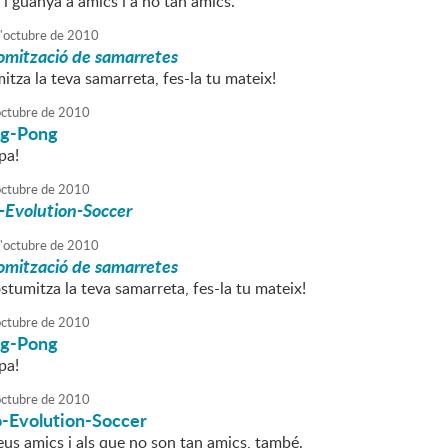
 i guanya a amics i a no tan amics.
'
octubre
de
2010
omització de samarretes
itza la teva samarreta, fes-la tu mateix!
octubre
de
2010
ing-Pong
pa!
octubre
de
2010
-Evolution-Soccer
'
octubre
de
2010
omització de samarretes
stumitza la teva samarreta, fes-la tu mateix!
octubre
de
2010
ing-Pong
pa!
octubre
de
2010
o-Evolution-Soccer
eus amics i als que no son tan amics, també.