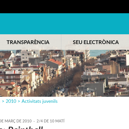
TRANSPARÈNCIA
SEU ELECTRÒNICA
s
>
2010
>
Activitats juvenils
DE
MARÇ
DE
2010
-
2/4 DE 10 MATÍ