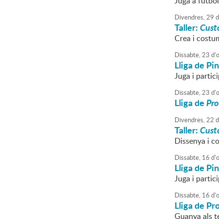
Juga a futbol
Divendres,
29
d
Taller:
Cust
Crea i costum
Dissabte,
23
d'
Lliga de P
Juga i partici
Dissabte,
23
d'
Lliga de
Pro
Divendres,
22
d
Taller:
Cust
Dissenya i co
Dissabte,
16
d'
Lliga de P
Juga i partici
Dissabte,
16
d'
Lliga de Pr
Guanya als t