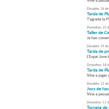
Vine a passa
Dissabte,
26
de
Tarda de
Pl
T'agrada la Pl
Divendres,
25
d
Taller de
Co
Ja has començ
Dissabte,
19
de
Tarda de
pr
L'Espai Jove 
Divendres,
18
d
Tarda de
Pl
Vine a jugar
Dissabte,
12
de
Jocs de
tau
Vine a passa
Divendres,
11
d
Torneig de