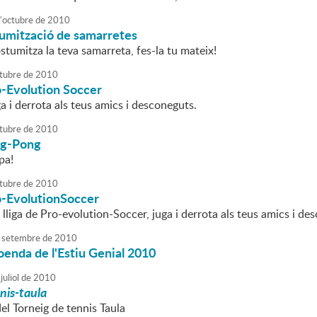
'
octubre
de
2010
tumització de samarretes
stumitza la teva samarreta, fes-la tu mateix!
tubre
de
2010
o-Evolution Soccer
ga i derrota als teus amics i desconeguts.
tubre
de
2010
ing-Pong
pa!
tubre
de
2010
o-EvolutionSoccer
a lliga de Pro-evolution-Soccer, juga i derrota als teus amics i de
setembre
de
2010
oenda de l'Estiu Genial 2010
juliol
de
2010
nis-taula
del Torneig de tennis Taula