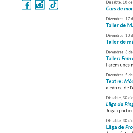
Dissabte,
18
de
Curs de moni
Divendres,
17
d
Taller de M
Divendres,
10
d
Taller de m
Divendres,
3
de
Taller:
Fem 
Farem unes ma
Divendres,
5
de
Teatre:
Mòd
a càrrec de l'
Dissabte,
30
d'
Lliga de Pi
Juga i partici
Dissabte,
30
d'
Lliga de
Pro