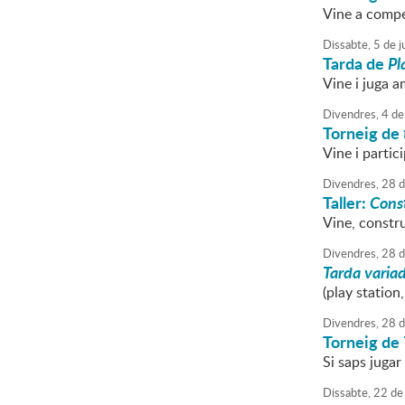
Vine a compe
Dissabte,
5
de
j
Tarda de
Pl
Vine i juga a
Divendres,
4
de
Torneig de
Vine i partici
Divendres,
28
d
Taller:
Const
Vine, constru
Divendres,
28
d
Tarda varia
(play station,
Divendres,
28
d
Torneig de
Si saps jugar
Dissabte,
22
de