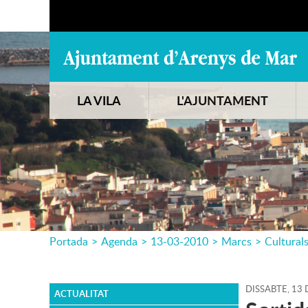
LA VILA
L'AJUNTAMENT
Portada
>
Agenda
>
13-03-2010
>
Marcs
>
Cultural
DISSABTE,
13
ACTUALITAT