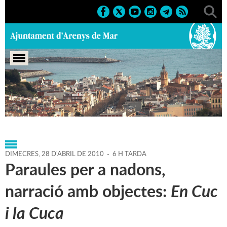
Portada
>
Agenda
>
28-04-
2010
>
Marcs
>
Culturals
>
2010
>
Biblioteca
DIMECRES,
28
D'
ABRIL
DE
2010
-
6 H TARDA
Paraules per a nadons,
narració amb objectes:
En Cuc
i la Cuca