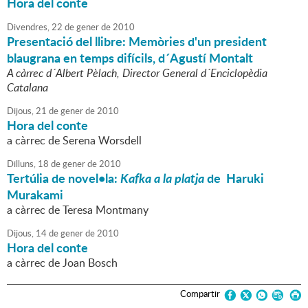
Hora del conte
Divendres,
22
de
gener
de
2010
Presentació del llibre: Memòries d'un president
blaugrana en temps difícils, d´Agustí Montalt
A càrrec d´Albert Pèlach, Director General d´Enciclopèdia
Catalana
Dijous,
21
de
gener
de
2010
Hora del conte
a càrrec de Serena Worsdell
Dilluns,
18
de
gener
de
2010
Tertúlia de novel•la:
Kafka a la platja
de Haruki
Murakami
a càrrec de Teresa Montmany
Dijous,
14
de
gener
de
2010
Hora del conte
a càrrec de Joan Bosch
Compartir