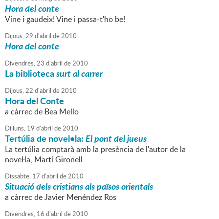
Hora del conte
Vine i gaudeix! Vine i passa-t'ho be!
Dijous,
29
d'
abril
de
2010
Hora del conte
Divendres,
23
d'
abril
de
2010
La biblioteca
surt al carrer
Dijous,
22
d'
abril
de
2010
Hora del Conte
a càrrec de Bea Mello
Dilluns,
19
d'
abril
de
2010
Tertúlia de novel•la:
El pont del jueus
La tertúlia comptarà amb la presència de l'autor de la
novel·la, Martí Gironell
Dissabte,
17
d'
abril
de
2010
Situació dels cristians als països orientals
a càrrec de Javier Menéndez Ros
Divendres,
16
d'
abril
de
2010