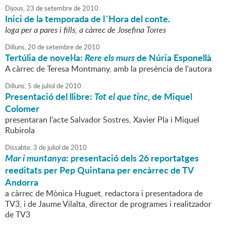
Dijous,
23
de
setembre
de
2010
Inici de la temporada de l´Hora del conte.
Ioga per a pares i fills, a càrrec de Josefina Torres
Dilluns,
20
de
setembre
de
2010
Tertúlia de novel·la:
Rere els murs
de Núria Esponellà
A càrrec de Teresa Montmany, amb la presència de l'autora
Dilluns,
5
de
juliol
de
2010
Presentació del llibre:
Tot el que tinc
, de Miquel
Colomer
presentaran l'acte Salvador Sostres, Xavier Pla i Miquel
Rubirola
Dissabte,
3
de
juliol
de
2010
Mar i muntanya:
presentació dels 26 reportatges
reeditats per Pep Quintana per encàrrec de TV
Andorra
a càrrec de Mònica Huguet, redactora i presentadora de
TV3, i de Jaume Vilalta, director de programes i realitzador
de TV3