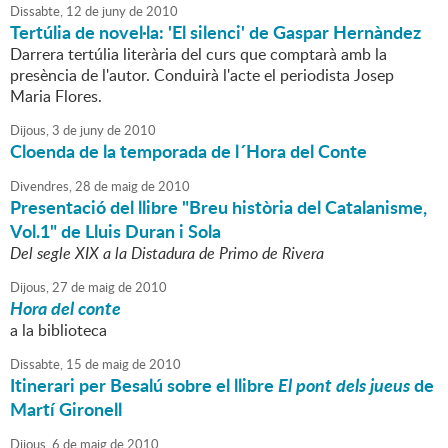
Dissabte,
12
de
juny
de
2010
Tertúlia de novel·la: 'El silenci' de Gaspar Hernàndez
Darrera tertúlia literària del curs que comptarà amb la
presència de l'autor. Conduirà l'acte el periodista Josep
Maria Flores.
Dijous,
3
de
juny
de
2010
Cloenda de la temporada de l´Hora del Conte
Divendres,
28
de
maig
de
2010
Presentació del llibre "Breu història del Catalanisme,
Vol.1" de Lluis Duran i Sola
Del segle XIX a la Distadura de Primo de Rivera
Dijous,
27
de
maig
de
2010
Hora del conte
a la biblioteca
Dissabte,
15
de
maig
de
2010
Itinerari per Besalú sobre el llibre
El pont dels jueus
de
Martí Gironell
Dijous,
6
de
maig
de
2010