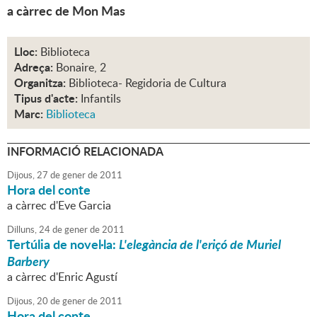
a càrrec de Mon Mas
Lloc:
Biblioteca
Adreça:
Bonaire, 2
Organitza:
Biblioteca- Regidoria de Cultura
Tipus d'acte:
Infantils
Marc:
Biblioteca
INFORMACIÓ RELACIONADA
Dijous,
27
de
gener
de
2011
Hora del conte
a càrrec d'Eve Garcia
Dilluns,
24
de
gener
de
2011
Tertúlia de novel·la:
L'elegància de l'eriçó de Muriel
Barbery
a càrrec d'Enric Agustí
Dijous,
20
de
gener
de
2011
Hora del conte