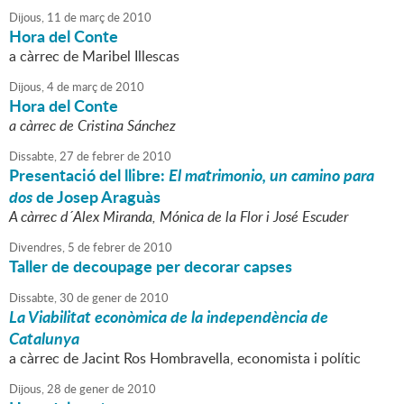
Dijous,
11
de
març
de
2010
Hora del Conte
a càrrec de Maribel Illescas
Dijous,
4
de
març
de
2010
Hora del Conte
a càrrec de Cristina Sánchez
Dissabte,
27
de
febrer
de
2010
Presentació del llibre:
El matrimonio, un camino para
dos
de Josep Araguàs
A càrrec d´Alex Miranda, Mónica de la Flor i José Escuder
Divendres,
5
de
febrer
de
2010
Taller de decoupage per decorar capses
Dissabte,
30
de
gener
de
2010
La Viabilitat econòmica de la independència de
Catalunya
a càrrec de Jacint Ros Hombravella, economista i polític
Dijous,
28
de
gener
de
2010