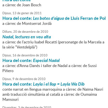
a càrrec de Joan Bosch
Dijous,
13
de
gener
de
2011
Hora del conte:
Les botes d'aigua
de Lluís Ferran de Pol
a càrrec de Montserrat Jordà
Dilluns,
20
de
desembre
de
2010
Nadal, lectures en veu alta
a càrrec de l'actriu Isabel Rocatti (personatge de la Marcela a
la sèrie "Ventdelplà")
Dijous,
16
de
desembre
de
2010
Hora del conte:
Especial Nadal
a càrrec d'Anna Danés i taller de Nadal a càrrec de Sussi
Piñero
Dijous,
9
de
desembre
de
2010
Hora del conte:
Layla i el llop = Layla Wa Dib
conte narrat en llengua marroquina a càrrec de Naïma Nasri
amb traducció simultània al català a càrrec de Oumaima
Mansouri
Divendres,
3
de
desembre
de
2010