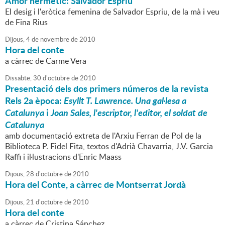
Amor hermètic: Salvador Espriu
El desig i l'eròtica femenina de Salvador Espriu, de la mà i veu
de Fina Rius
Dijous,
4
de
novembre
de
2010
Hora del conte
a càrrec de Carme Vera
Dissabte,
30
d'
octubre
de
2010
Presentació dels dos primers números de la revista
Rels 2a època:
Esyllt T. Lawrence. Una gal·lesa a
Catalunya
i
Joan Sales, l'escriptor, l'editor, el soldat de
Catalunya
amb documentació extreta de l'Arxiu Ferran de Pol de la
Biblioteca P. Fidel Fita, textos d'Adrià Chavarria, J.V. Garcia
Raffi i il·lustracions d'Enric Maass
Dijous,
28
d'
octubre
de
2010
Hora del Conte, a càrrec de Montserrat Jordà
Dijous,
21
d'
octubre
de
2010
Hora del conte
a càrrec de Cristina Sánchez