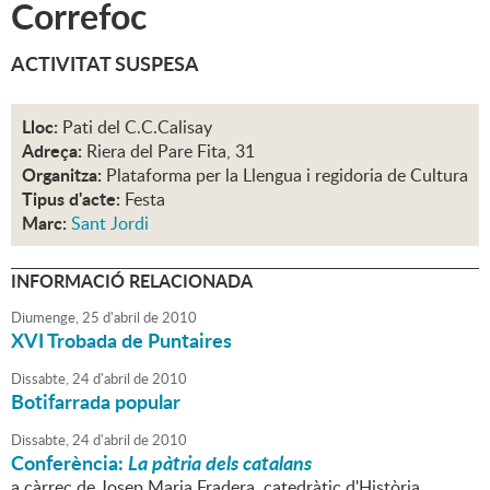
Correfoc
ACTIVITAT SUSPESA
Lloc:
Pati del C.C.Calisay
Adreça:
Riera del Pare Fita, 31
Organitza:
Plataforma per la Llengua i regidoria de Cultura
Tipus d'acte:
Festa
Marc:
Sant Jordi
INFORMACIÓ RELACIONADA
Diumenge,
25
d'
abril
de
2010
XVI Trobada de Puntaires
Dissabte,
24
d'
abril
de
2010
Botifarrada popular
Dissabte,
24
d'
abril
de
2010
Conferència:
La pàtria dels catalans
a càrrec de Josep Maria Fradera, catedràtic d'Història