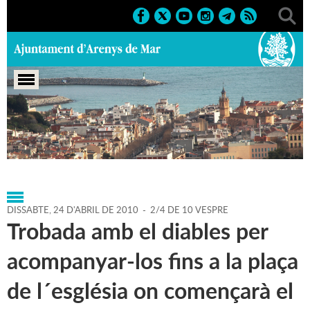
Portada
>
Agenda
>
24-04-
2010
>
Marcs
>
Culturals
>
2010
>
Sant Jordi
DISSABTE,
24
D'
ABRIL
DE
2010
-
2/4 DE 10 VESPRE
Trobada amb el diables per
acompanyar-los fins a la plaça
de l´església on començarà el