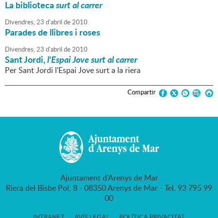
La biblioteca
surt al carrer
Divendres,
23
d'
abril
de
2010
Parades de llibres i roses
Divendres,
23
d'
abril
de
2010
Sant Jordi,
l'Espai Jove surt al carrer
Per Sant Jordi l'Espai Jove surt a la riera
Compartir
Ajuntament d'Arenys de Mar
Riera del Bisbe Pol, 8 - 08350 Arenys de Mar - Tel. 93 795 99
00
INTRANET
AVÍS LEGAL
POLÍTICA PRIVACITAT