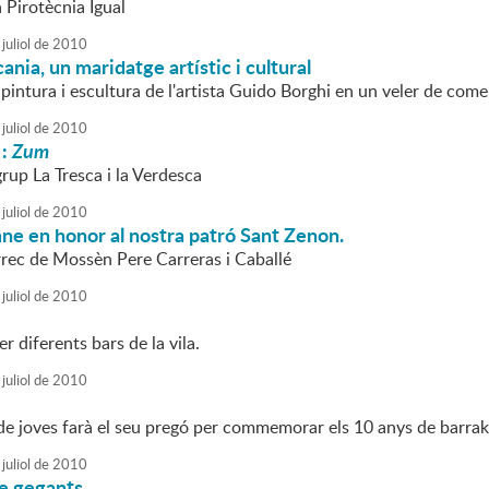
a Pirotècnia Igual
juliol
de
2010
ania, un maridatge artístic i cultural
pintura i escultura de l'artista Guido Borghi en un veler de com
juliol
de
2010
 :
Zum
grup La Tresca i la Verdesca
juliol
de
2010
ne en honor al nostra patró Sant Zenon.
rrec de Mossèn Pere Carreras i Caballé
juliol
de
2010
r diferents bars de la vila.
juliol
de
2010
u de joves farà el seu pregó per commemorar els 10 anys de barra
juliol
de
2010
de gegants