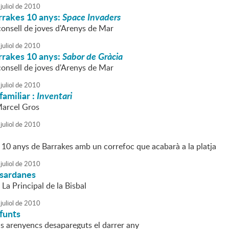
juliol
de
2010
rrakes 10 anys:
Space Invaders
consell de joves d'Arenys de Mar
juliol
de
2010
rrakes 10 anys:
Sabor de Gràcia
consell de joves d'Arenys de Mar
juliol
de
2010
familiar :
Inventari
Marcel Gros
juliol
de
2010
 10 anys de Barrakes amb un correfoc que acabarà a la platja
juliol
de
2010
 sardanes
La Principal de la Bisbal
juliol
de
2010
funts
ls arenyencs desapareguts el darrer any