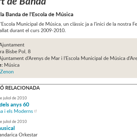
t de Banda
 la Banda de l'Escola de Música
'Escola Municipal de Música, un clàssic ja a l'inici de la nostra 
allat durant el curs 2009-2010.
 Ajuntament
ra Bisbe Pol, 8
Ajuntament d'Arenys de Mar i l'Escola Municipal de Música d'Ar
e:
Música
 Zenon
Ó RELACIONADA
e
juliol
de
2010
dels anys 60
a i els Moderns
e
juliol
de
2010
usical
Tandarica Orkestar