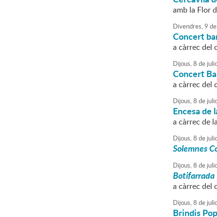
amb la Flor d
Divendres,
9
de
Concert ba
a càrrec del 
Dijous,
8
de
juli
Concert Ba
a càrrec del 
Dijous,
8
de
juli
Encesa de l
a càrrec de l
Dijous,
8
de
juli
Solemnes Co
Dijous,
8
de
juli
Botifarrada
a càrrec del 
Dijous,
8
de
juli
Brindis Pop