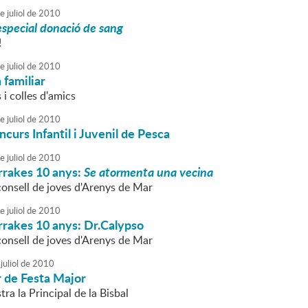
e
juliol
de
2010
pecial donació de sang
!
e
juliol
de
2010
familiar
 i colles d'amics
e
juliol
de
2010
urs Infantil i Juvenil de Pesca
e
juliol
de
2010
rrakes 10 anys:
Se atormenta una vecina
consell de joves d'Arenys de Mar
e
juliol
de
2010
rrakes 10 anys: Dr.Calypso
consell de joves d'Arenys de Mar
juliol
de
2010
r de Festa Major
ra la Principal de la Bisbal