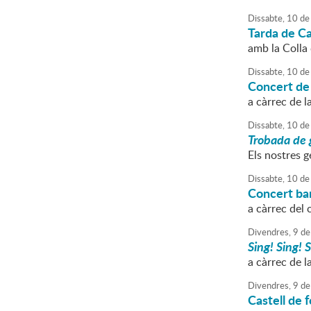
Dissabte,
10
de
Tarda de Ca
amb la Colla
Dissabte,
10
de
Concert de
a càrrec de l
Dissabte,
10
de
Trobada de 
Els nostres g
Dissabte,
10
de
Concert ba
a càrrec del 
Divendres,
9
de
Sing! Sing! S
a càrrec de 
Divendres,
9
de
Castell de f