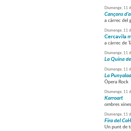
Diumenge,
11
d
Cançons d'a
a càrrec del
Diumenge,
11
d
Cercavila m
a càrrec de 
Diumenge,
11
d
La Quina de
Diumenge,
11
d
La Punyala
Òpera Rock
Diumenge,
11
d
Karroart
ombres xines
Diumenge,
11
d
Fira del Col
Un punt de tr