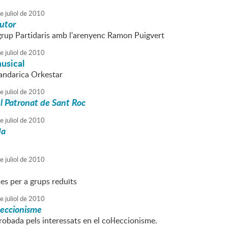
e
juliol
de
2010
utor
 grup Partidaris amb l'arenyenc Ramon Puigvert
e
juliol
de
2010
usical
Tandarica Orkestar
e
juliol
de
2010
l Patronat de Sant Roc
e
juliol
de
2010
da
e
juliol
de
2010
es per a grups reduïts
e
juliol
de
2010
·leccionisme
obada pels interessats en el col·leccionisme.