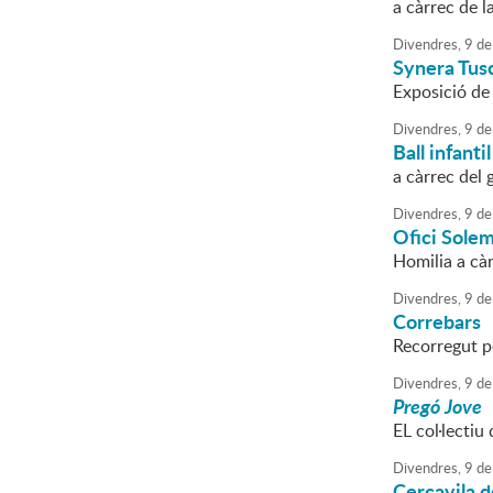
a càrrec de l
Divendres,
9
de
Synera Tusc
Exposició de 
Divendres,
9
de
Ball infantil
a càrrec del 
Divendres,
9
de
Ofici Solem
Homilia a cà
Divendres,
9
de
Correbars
Recorregut pe
Divendres,
9
de
Pregó Jove
EL col·lecti
Divendres,
9
de
Cercavila 