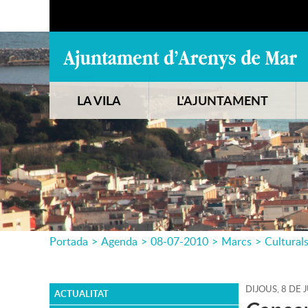
LA VILA
L'AJUNTAMENT
Portada
>
Agenda
>
08-07-2010
>
Marcs
>
Cultural
DIJOUS,
8
DE
J
ACTUALITAT