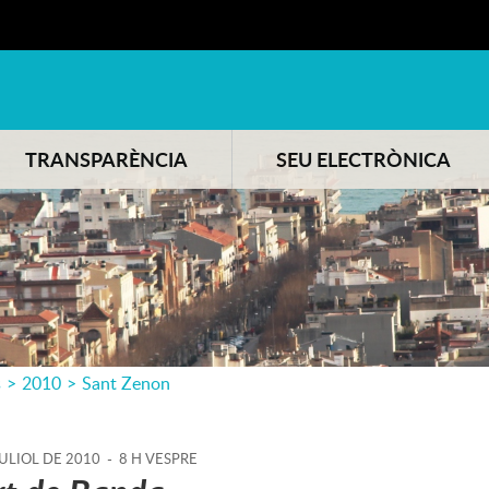
TRANSPARÈNCIA
SEU ELECTRÒNICA
s
>
2010
>
Sant Zenon
ULIOL
DE
2010
-
8 H VESPRE