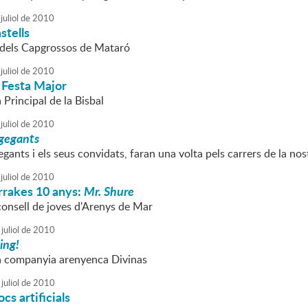
juliol
de
2010
stells
 dels Capgrossos de Mataró
juliol
de
2010
 Festa Major
a Principal de la Bisbal
juliol
de
2010
gegants
egants i els seus convidats, faran una volta pels carrers de la nost
juliol
de
2010
rrakes 10 anys:
Mr. Shure
consell de joves d'Arenys de Mar
juliol
de
2010
ing!
la companyia arenyenca Divinas
juliol
de
2010
ocs artificials