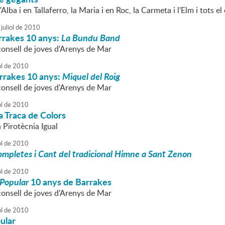
'Alba i en Tallaferro, la Maria i en Roc, la Carmeta i l'Elm i tots e
juliol
de
2010
rrakes 10 anys:
La Bundu Band
consell de joves d'Arenys de Mar
ol
de
2010
rrakes 10 anys:
Miquel del Roig
consell de joves d'Arenys de Mar
ol
de
2010
a Traca de Colors
a Pirotècnia Igual
ol
de
2010
mpletes i Cant del tradicional Himne a Sant Zenon
ol
de
2010
 Popular
10 anys de Barrakes
consell de joves d'Arenys de Mar
ol
de
2010
ular