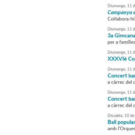
Diumenge,
11
d
Campanya es
Col·labora-hi
Diumenge,
11
d
3a Gimcana 
per a famílies
Diumenge,
11
d
XXXVIè Conc
Diumenge,
11
d
Concert ba
a càrrec del 
Diumenge,
11
d
Concert ba
a càrrec del 
Dissabte,
10
de
Ball popula
amb l'Orquest