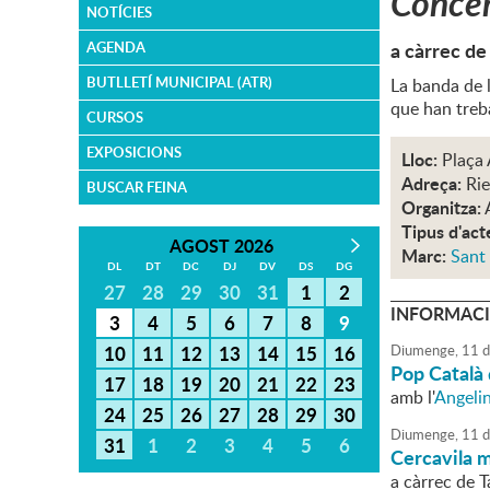
Concer
NOTÍCIES
a càrrec de
AGENDA
BUTLLETÍ MUNICIPAL (ATR)
La banda de l
que han treb
CURSOS
EXPOSICIONS
Lloc:
Plaça
Adreça:
Rie
BUSCAR FEINA
Organitza:
Tipus d'act
AGOST 2026
Marc:
Sant
DL
DT
DC
DJ
DV
DS
DG
27
28
29
30
31
1
2
INFORMACI
3
4
5
6
7
8
9
10
11
12
13
14
15
16
Diumenge,
11
d
Pop Català 
17
18
19
20
21
22
23
amb l'
Angelin
24
25
26
27
28
29
30
Diumenge,
11
d
31
1
2
3
4
5
6
Cercavila m
a càrrec de 