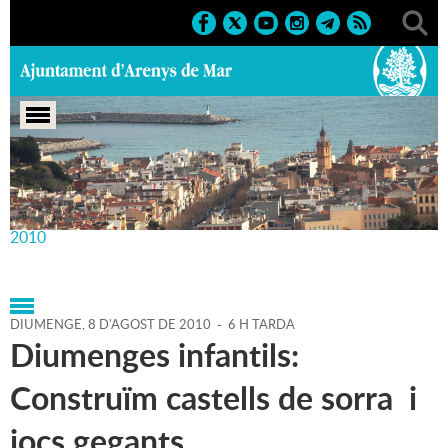
Portada
>
Agenda
>
08-08-
2010
>
Marcs
>
Culturals
>
2010
>
Diumenges infantils
2010
DIUMENGE,
8
D'
AGOST
DE
2010
-
6 H TARDA
Diumenges infantils:
Construïm castells de sorra i
jocs gegants