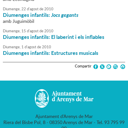
Diumenge,
22
d'
agost
de
2010
Diumenges infantils:
Jocs gegants
amb Juguimòbil
Diumenge,
15
d'
agost
de
2010
Diumenges infantils: El laberint i els inflables
Diumenge,
1
d'
agost
de
2010
Diumenges infantils: Estructures musicals
Compartir
Ajuntament d'Arenys de Mar
Riera del Bisbe Pol, 8 - 08350 Arenys de Mar - Tel. 93 795 99