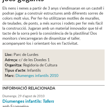
Els nens i nenes a partir de 3 anys s'endinsaran en un castell i
podran jugar a construir estructures amb diferents sorres de
colors molt vius. Per fer-ho utilitzaran motlles de muralles,
de teulades, de ponts, a més xurros i rodets per fer més fàcil
la construcció. Jugaran amb un material innovador que té el
tacte de la sorra però la consistència de la plastilina! Dos
monitors s'encarregaran de dinamitzar el taller,
acompanyant-los i orientant-los en l'activitat.
Lloc:
Parc de Lurdes
Adreça:
c/ de les Doedes 1
Organitza:
Regidoria de Cultura
Tipus d'acte:
Infantils
Marc:
Diumenges infantils 2010
INFORMACIÓ RELACIONADA
Diumenge,
29
d'
agost
de
2010
Diumenges infantils:
Tallers
amb Ecomagina