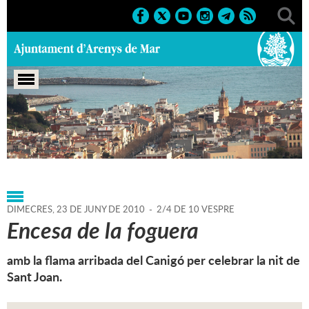
Portada
>
Agenda
>
23-06-
2010
>
Marcs
>
Culturals
>
2010
>
Sant Joan 2010
DIMECRES,
23
DE
JUNY
DE
2010
-
2/4 DE 10 VESPRE
Encesa de la foguera
amb la flama arribada del Canigó per celebrar la nit de
Sant Joan.