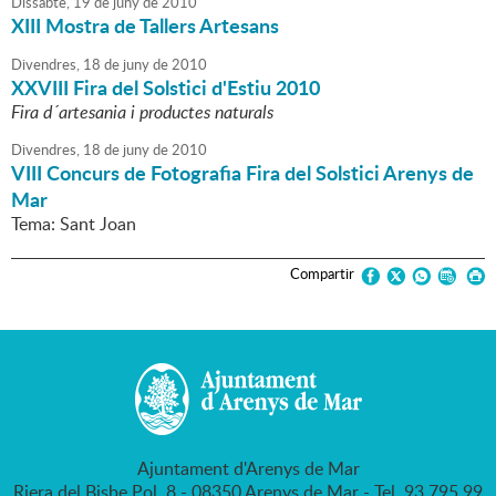
Dissabte,
19
de
juny
de
2010
XIII Mostra de Tallers Artesans
Divendres,
18
de
juny
de
2010
XXVIII Fira del Solstici d'Estiu 2010
Fira d´artesania i productes naturals
Divendres,
18
de
juny
de
2010
VIII Concurs de Fotografia Fira del Solstici Arenys de
Mar
Tema: Sant Joan
Compartir
Ajuntament d'Arenys de Mar
Riera del Bisbe Pol, 8 - 08350 Arenys de Mar - Tel. 93 795 99