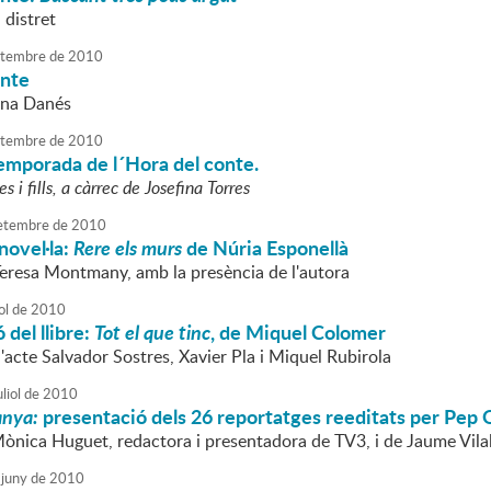
 distret
tembre
de
2010
onte
nna Danés
tembre
de
2010
 temporada de l´Hora del conte.
s i fills, a càrrec de Josefina Torres
etembre
de
2010
novel·la:
Rere els murs
de Núria Esponellà
Teresa Montmany, amb la presència de l'autora
ol
de
2010
 del llibre:
Tot el que tinc
, de Miquel Colomer
'acte Salvador Sostres, Xavier Pla i Miquel Rubirola
liol
de
2010
anya:
presentació dels 26 reportatges reeditats per Pep
Mònica Huguet, redactora i presentadora de TV3, i de Jaume Vilal
juny
de
2010