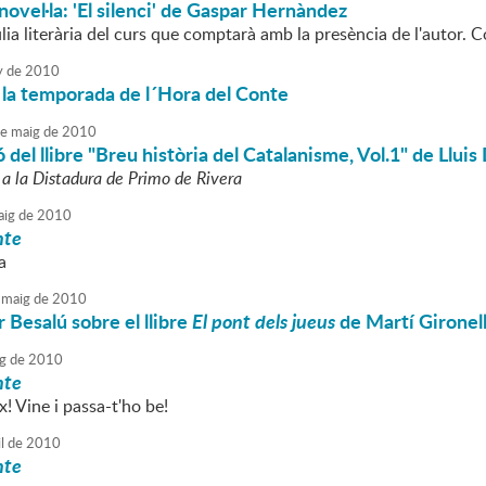
 novel·la: 'El silenci' de Gaspar Hernàndez
lia literària del curs que comptarà amb la presència de l'autor. C
y
de
2010
 la temporada de l´Hora del Conte
e
maig
de
2010
 del llibre "Breu història del Catalanisme, Vol.1" de Lluis
 a la Distadura de Primo de Rivera
ig
de
2010
nte
a
maig
de
2010
r Besalú sobre el llibre
El pont dels jueus
de Martí Gironel
g
de
2010
nte
x! Vine i passa-t'ho be!
l
de
2010
nte