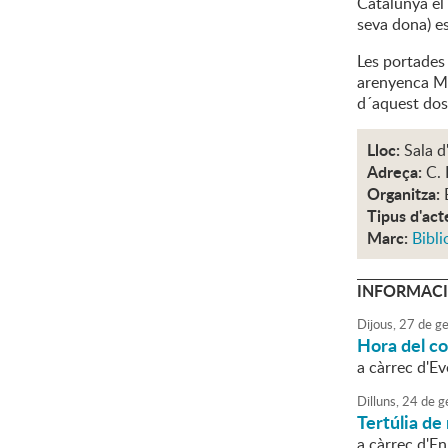
Catalunya el 
seva dona) es
Les portades
arenyenca M. 
d´aquest dos
Lloc:
Sala d
Adreça:
C. 
Organitza:
Tipus d'act
Marc:
Bibli
INFORMACI
Dijous,
27
de
ge
Hora del c
a càrrec d'Ev
Dilluns,
24
de
g
Tertúlia de 
a càrrec d'En