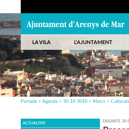
LA VILA
L'AJUNTAMENT
Portada
>
Agenda
>
30-10-2010
>
Marcs
>
Cultural
DISSABTE,
30
ACTUALITAT