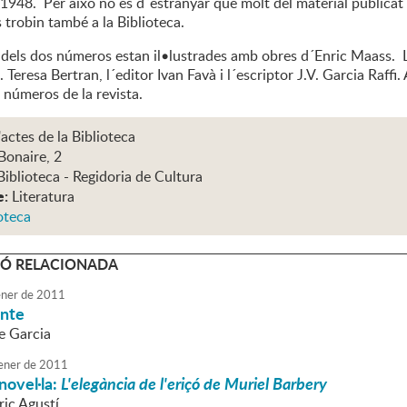
1948. Per això no és d´estranyar que molt del material publicat (
 trobin també a la Biblioteca.
 dels dos números estan il•lustrades amb obres d´Enric Maass. La
Teresa Bertran, l´editor Ivan Favà i l´escriptor J.V. Garcia Raffi
 números de la revista.
'actes de la Biblioteca
Bonaire, 2
Biblioteca - Regidoria de Cultura
e:
Literatura
oteca
Ó RELACIONADA
ner
de
2011
onte
e Garcia
ener
de
2011
novel·la:
L'elegància de l'eriçó de Muriel Barbery
ric Agustí