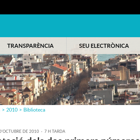
TRANSPARÈNCIA
SEU ELECTRÒNICA
s
>
2010
>
Biblioteca
D'
OCTUBRE
DE
2010
-
7 H TARDA