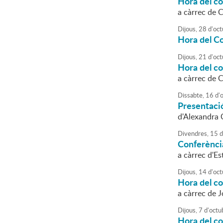
Hora del c
a càrrec de 
Dijous,
28
d'
oct
Hora del Co
Dijous,
21
d'
oct
Hora del c
a càrrec de 
Dissabte,
16
d'
Presentació 
d'Alexandra 
Divendres,
15
d
Conferènci
a càrrec d'Es
Dijous,
14
d'
oct
Hora del c
a càrrec de 
Dijous,
7
d'
octu
Hora del c