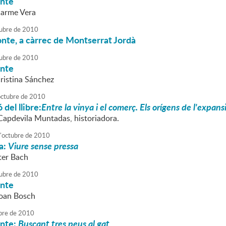
onte
Carme Vera
ubre
de
2010
nte, a càrrec de Montserrat Jordà
ubre
de
2010
onte
Cristina Sánchez
octubre
de
2010
del llibre:
Entre la vinya i el comerç. Els orígens de l'exp
Capdevila Muntadas, historiadora.
'
octubre
de
2010
a:
Viure sense pressa
ter Bach
ubre
de
2010
onte
Joan Bosch
bre
de
2010
onte:
Buscant tres peus al gat