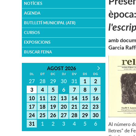
Presen
NOTÍCIES
època
AGENDA
BUTLLETÍ MUNICIPAL (ATR)
l'escri
CURSOS
amb documen
EXPOSICIONS
Garcia Raffi
BUSCAR FEINA
AGOST 2026
DL
DT
DC
DJ
DV
DS
DG
27
28
29
30
31
1
2
3
4
5
6
7
8
9
10
11
12
13
14
15
16
17
18
19
20
21
22
23
24
25
26
27
28
29
30
31
1
2
3
4
5
6
Al número dos
lletres” de F