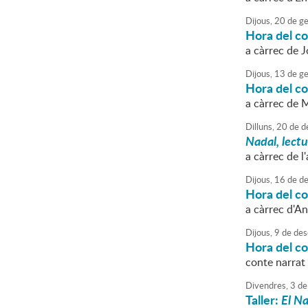
Dijous,
20
de
ge
Hora del c
a càrrec de 
Dijous,
13
de
ge
Hora del c
a càrrec de 
Dilluns,
20
de
d
Nadal, lectu
a càrrec de l
Dijous,
16
de
de
Hora del c
a càrrec d'An
Dijous,
9
de
des
Hora del c
conte narrat
Divendres,
3
de
Taller:
El Na