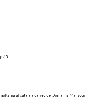
plà")
imultània al català a càrrec de Oumaima Mansouri