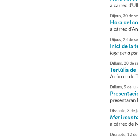
a càrrec d'Ull
Dijous,
30
de
se
Hora del c
a càrrec d'A
Dijous,
23
de
se
Inici de la
Ioga per a pare
Dilluns,
20
de
s
Tertúlia de 
A càrrec de 
Dilluns,
5
de
juli
Presentació
presentaran l
Dissabte,
3
de
ju
Mar i munt
a càrrec de 
Dissabte,
12
de