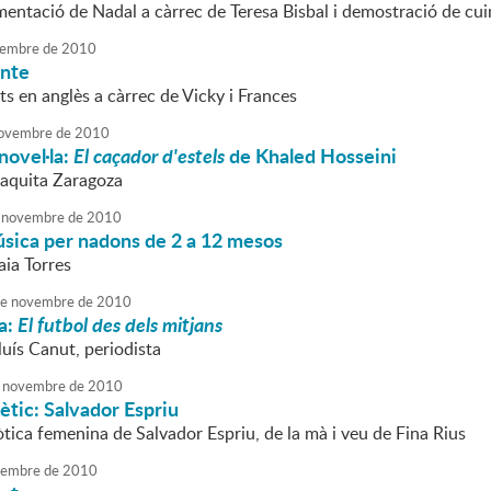
amentació de Nadal a càrrec de Teresa Bisbal i demostració de c
embre
de
2010
onte
s en anglès a càrrec de Vicky i Frances
ovembre
de
2010
novel·la:
El caçador d'estels
de Khaled Hosseini
Paquita Zaragoza
novembre
de
2010
úsica per nadons de 2 a 12 mesos
aia Torres
e
novembre
de
2010
a:
El futbol des dels mitjans
luís Canut, periodista
novembre
de
2010
tic: Salvador Espriu
eròtica femenina de Salvador Espriu, de la mà i veu de Fina Rius
embre
de
2010