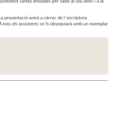
sobretot cartes enviades per Sales al seu amic i a la
 presentació anirà a càrrec de l´escriptora
. A tots els assistents se´ls obsequiarà amb un exemplar