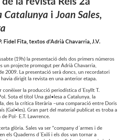
de la revista Rels 2a
 a Catalunya
i
Joan Sales,
ya
Fidel Fita, textos d'Adrià Chavarria, J.V.
issabte (19h) la presentació dels dos primers números
 és un projecte promogut per Adrià Chavarria,
 de 2009. La presentació serà doncs, un recordatori
 havia dirigit la revista en una anterior etapa.
conèixer la producció periodística d´Esyllt T.
l. Sota el títol Una gal•lesa a Catalunya, la
da, des la crítica literària –una comparació entre Doris
aís (Gal•les). Gran part del material publicat es troba a
an de Pol- E.T. Lawrence.
certa glòria. Sales va ser “company d´armes i de
 en els Quaderns d´Exili i els dos van tornar a