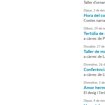
Taller d'orn
Dijous,
2
de
des
Hora del c
Contes narrat
Dilluns,
29
de
n
Tertúlia de 
a càrrec de 
Dissabte,
27
de
Taller de m
a càrrec de L
Divendres,
26
d
Conferènci
a càrrec de L
Divendres,
5
de
Amor hermè
El desig i l'
Dijous,
4
de
nov