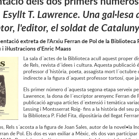
tació dels dos primers números 
:
Esyllt T. Lawrence. Una gal·lesa
ptor, l'editor, el soldat de Catalun
tació extreta de l'Arxiu Ferran de Pol de la Biblioteca P. 
 i il·lustracions d'Enric Maass
La sala d´actes de la Biblioteca acull aquest proper d
de Rels, revista d´idees i cultura. Aquesta publicació
professor d´història, poeta, assagista mort l´octubre
indirecte a la figura d´aquest professor tortosí, que ja
Els primer número d´aquesta segona etapa serveix per 
Lawrence, la dona de l´escriptor arenyenc Ferran de Po
publicació agrupa articles d´extensió i temàtica varia
Lessing i Montsserrat Roig- fins a la història del seu p
la Biblioteca P. Fidel Fita, dipositària del llegat Ferrr
, Rels s´acosta a la figura de Joan Sales, autor de la novel•la In
erran de Pol. Els dos es van exiliar a Mèxic, els dos van participar