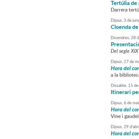
Tertúlia de
Darrera tertú
Dijous,
3
de
jun
Cloenda de
Divendres,
28
d
Presentació
Del segle XIX
Dijous,
27
de
ma
Hora del co
a la bibliotec
Dissabte,
15
de
Itinerari pe
Dijous,
6
de
mai
Hora del co
Vine i gaudei
Dijous,
29
d'
abri
Hora del co