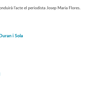
onduirà l'acte el periodista Josep Maria Flores.
 Duran i Sola
l