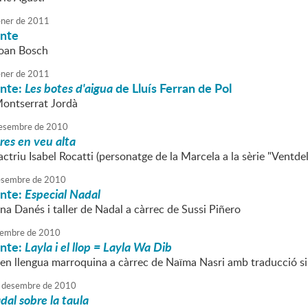
ner
de
2011
onte
Joan Bosch
ner
de
2011
onte:
Les botes d'aigua
de Lluís Ferran de Pol
Montserrat Jordà
esembre
de
2010
res en veu alta
'actriu Isabel Rocatti (personatge de la Marcela a la sèrie "Ventdel
sembre
de
2010
onte:
Especial Nadal
na Danés i taller de Nadal a càrrec de Sussi Piñero
embre
de
2010
onte:
Layla i el llop = Layla Wa Dib
 en llengua marroquina a càrrec de Naïma Nasri amb traducció s
desembre
de
2010
dal sobre la taula