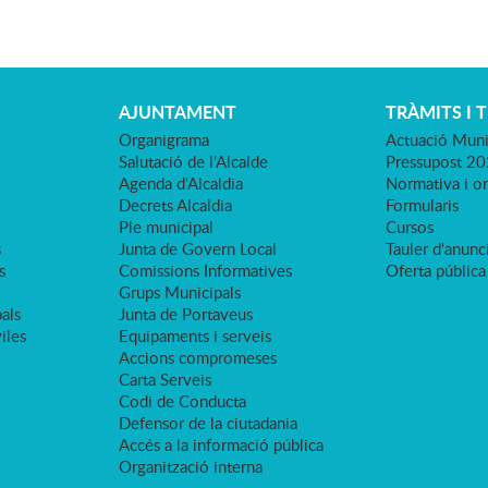
AJUNTAMENT
TRÀMITS I 
Organigrama
Actuació Muni
Salutació de l'Alcalde
Pressupost 2
Agenda d'Alcaldia
Normativa i o
Decrets Alcaldia
Formularis
Ple municipal
Cursos
s
Junta de Govern Local
Tauler d'anunci
s
Comissions Informatives
Oferta pública
Grups Municipals
als
Junta de Portaveus
viles
Equipaments i serveis
Accions compromeses
Carta Serveis
Codi de Conducta
Defensor de la ciutadania
Accés a la informació pública
Organització interna