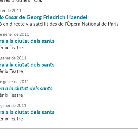
arrés Brothers i Cia.
rer
de
2011
io Cesar
de Georg Friedrich Haendel
 en directe via satèl·lit des de l'Òpera National de París
e
gener
de
2011
a a la ciutat dels sants
ènix Teatre
gener
de
2011
a a la ciutat dels sants
ènix Teatre
e
gener
de
2011
a a la ciutat dels sants
ènix Teatre
gener
de
2011
a a la ciutat dels sants
ènix Teatre