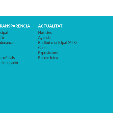
TRANSPARÈNCIA
ACTUALITAT
cipal
Notícies
026
Agenda
rdenances
Butlletí municipal (ATR)
Cursos
Exposicions
s oficials
Buscar feina
 d'ocupació