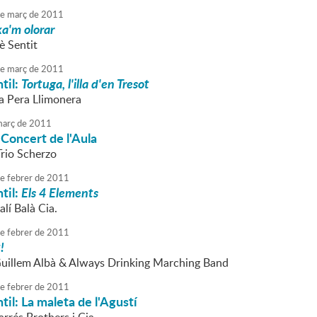
e
març
de
2011
a'm olorar
è Sentit
e
març
de
2011
til:
Tortuga, l'illa d'en Tresot
La Pera Llimonera
arç
de
2011
 Concert de l'Aula
Trio Scherzo
e
febrer
de
2011
til:
Els 4 Elements
alí Balà Cia.
e
febrer
de
2011
!
Guillem Albà & Always Drinking Marching Band
e
febrer
de
2011
til: La maleta de l'Agustí