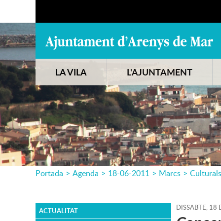
LA VILA
L'AJUNTAMENT
Portada
>
Agenda
>
18-06-2011
>
Marcs
>
Cultural
DISSABTE,
18
ACTUALITAT