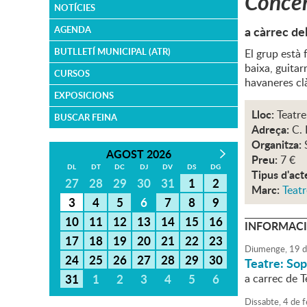
Concer
NOTÍCIES
a càrrec de
AGENDA
BUTLLETÍ MUNICIPAL (ATR)
El grup està
baixa, guitar
CURSOS
havaneres clà
EXPOSICIONS
Lloc:
Teatre
BUSCAR FEINA
Adreça:
C. 
Organitza:
AGOST 2026
Preu:
7 €
DL
DT
DC
DJ
DV
DS
DG
Tipus d'act
27
28
29
30
31
1
2
Marc:
Teatr
3
4
5
6
7
8
9
10
11
12
13
14
15
16
INFORMACI
17
18
19
20
21
22
23
Diumenge,
19
d
24
25
26
27
28
29
30
Teatre: So
31
1
2
3
4
5
6
a carrec de 
Dissabte,
4
de
f