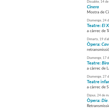
Dissabte,
14
de
Cinera
Mostra de Ci
Diumenge,
24
d
Teatre:
El 
a càrrec de T
Dimarts,
19
d'
ab
Òpera:
Cava
retransmissió
Diumenge,
17
d
Teatre:
Bir
a càrrec de L
Diumenge,
27
d
Teatre infan
a càrrec de 
Dijous,
24
de
ma
Òpera:
Die
Retransmissió