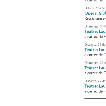
a càrrec de F
Dilluns,
7
de
feb
Òpera:
Giul
Retransmissió
Diumenge,
30
d
Teatre: Laur
a càrrec de F
Dissabte,
29
de
Teatre: Laur
a càrrec de F
Diumenge,
23
d
Teatre:
Laur
a càrrec de F
Dissabte,
22
de
Teatre: Laur
a càrrec de F