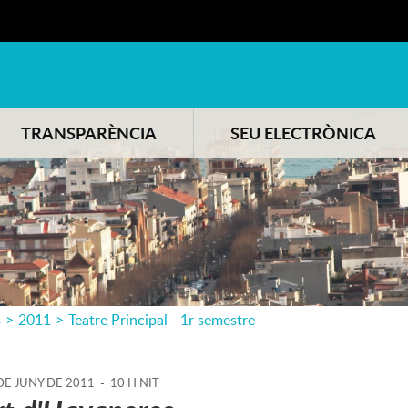
TRANSPARÈNCIA
SEU ELECTRÒNICA
s
>
2011
>
Teatre Principal - 1r semestre
DE
JUNY
DE
2011
-
10 H NIT