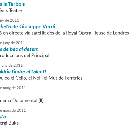
alls Tèrbols
ènix Teatre
uny
de
2011
beth
de Giuseppe Verdi
 en directe via satèl·lit des de la Royal Opera House de Londres
e
juny
de
2011
s de bec al desert
Produccions del Principal
juny
de
2011
ldria tindre el talent!
uico el Cèlio, el Noi i el Mut de Ferreries
e
maig
de
2011
nema Documental (II)
e
maig
de
2011
sta
Sergi Buka