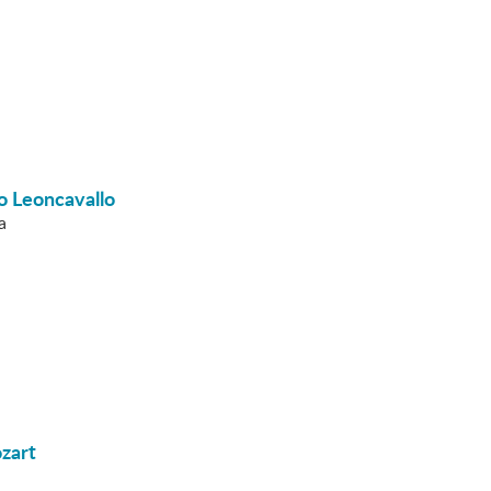
 Leoncavallo
a
zart