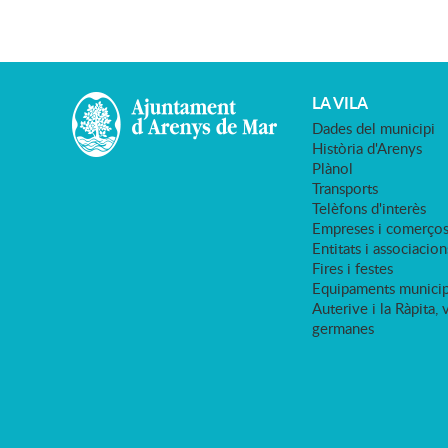
LA VILA
Dades del municipi
Història d'Arenys
Plànol
Transports
Telèfons d'interès
Empreses i comerço
Entitats i associacion
Fires i festes
Equipaments municip
Auterive i la Ràpita, 
germanes