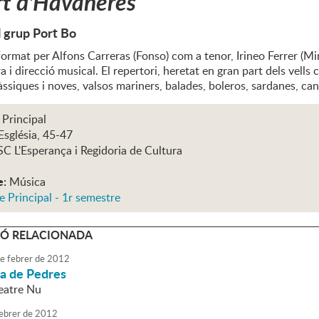
t d'Havaneres
l grup Port Bo
 format per Alfons Carreras (Fonso) com a tenor, Irineo Ferrer (
ra i direcció musical. El repertori, heretat en gran part dels vells
ssiques i noves, valsos mariners, balades, boleros, sardanes, can
 Principal
Església, 45-47
SC L'Esperança i Regidoria de Cultura
e:
Música
e Principal - 1r semestre
Ó RELACIONADA
e
febrer
de
2012
pa de Pedres
Teatre Nu
ebrer
de
2012