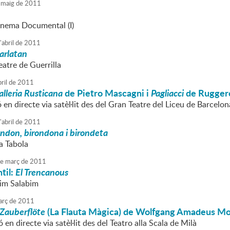
maig
de
2011
nema Documental (I)
'
abril
de
2011
Xarlatan
eatre de Guerrilla
ril
de
2011
lleria Rusticana
de Pietro Mascagni i
Pagliacci
de Ruggero
 en directe via satèl·lit des del Gran Teatre del Liceu de Barcelon
'
abril
de
2011
ondon, birondona i birondeta
a Tabola
e
març
de
2011
til:
El Trencanous
Sim Salabim
rç
de
2011
 Zauberflöte
(La Flauta Màgica) de Wolfgang Amadeus Mo
 en directe via satèl·lit des del Teatro alla Scala de Milà