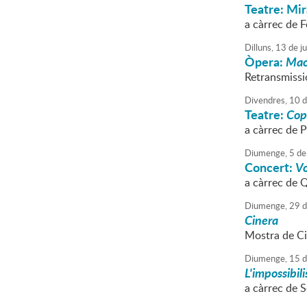
Teatre: Mir
a càrrec de F
Dilluns,
13
de
j
Òpera:
Mac
Retransmissió
Divendres,
10
d
Teatre:
Cop
a càrrec de 
Diumenge,
5
de
Concert:
Vo
a càrrec de Q
Diumenge,
29
d
Cinera
Mostra de Ci
Diumenge,
15
d
L'impossibili
a càrrec de 