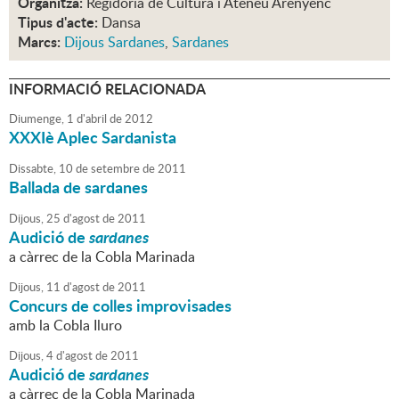
Organitza:
Regidoria de Cultura i Ateneu Arenyenc
Tipus d'acte:
Dansa
Marcs:
Dijous Sardanes
,
Sardanes
INFORMACIÓ RELACIONADA
Diumenge,
1
d'
abril
de
2012
XXXIè Aplec Sardanista
Dissabte,
10
de
setembre
de
2011
Ballada de sardanes
Dijous,
25
d'
agost
de
2011
Audició de
sardanes
a càrrec de la Cobla Marinada
Dijous,
11
d'
agost
de
2011
Concurs de colles improvisades
amb la Cobla Iluro
Dijous,
4
d'
agost
de
2011
Audició de
sardanes
a càrrec de la Cobla Marinada