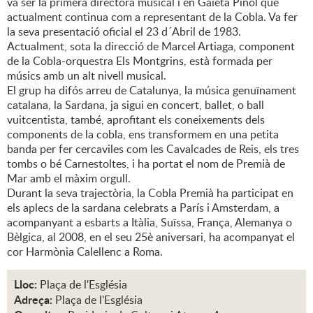
va ser la primera directora musical i en Gaietà Piñol que
actualment continua com a representant de la Cobla. Va fer
la seva presentació oficial el 23 d´Abril de 1983.
Actualment, sota la direcció de Marcel Artiaga, component
de la Cobla-orquestra Els Montgrins, està formada per
músics amb un alt nivell musical.
El grup ha difós arreu de Catalunya, la música genuïnament
catalana, la Sardana, ja sigui en concert, ballet, o ball
vuitcentista, també, aprofitant els coneixements dels
components de la cobla, ens transformem en una petita
banda per fer cercaviles com les Cavalcades de Reis, els tres
tombs o bé Carnestoltes, i ha portat el nom de Premià de
Mar amb el màxim orgull.
Durant la seva trajectòria, la Cobla Premià ha participat en
els aplecs de la sardana celebrats a París i Amsterdam, a
acompanyant a esbarts a Itàlia, Suïssa, França, Alemanya o
Bèlgica, al 2008, en el seu 25è aniversari, ha acompanyat el
cor Harmònia Calellenc a Roma.
Lloc:
Plaça de l'Església
Adreça:
Plaça de l'Església