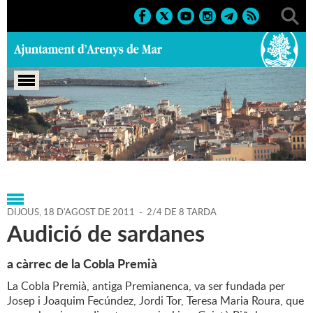
Portada
>
Agenda
>
18-08-
2011
>
Marcs
>
Culturals
>
2011
>
Sardanes
DIJOUS,
18
D'
AGOST
DE
2011
-
2/4 DE 8 TARDA
Audició de sardanes
a càrrec de la Cobla Premià
La Cobla Premià, antiga Premianenca, va ser fundada per
Josep i Joaquim Fecúndez, Jordi Tor, Teresa Maria Roura, que