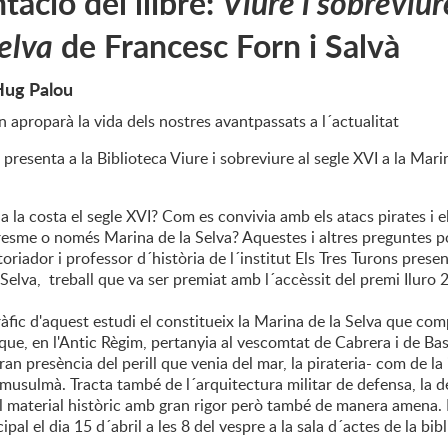
tació del llibre:
Viure i sobreviur
Selva
de Francesc Forn i Salvà
Hug Palou
 aproparà la vida dels nostres avantpassats a l´actualitat
 presenta a la Biblioteca Viure i sobreviure al segle XVI a la Mari
a la costa el segle XVI? Com es convivia amb els atacs pirates i 
sme o només Marina de la Selva? Aquestes i altres preguntes po
toriador i professor d´història de l´institut Els Tres Turons presen
Selva, treball que va ser premiat amb l´accèssit del premi Iluro
àfic d'aquest estudi el constitueix la Marina de la Selva que comp
que, en l'Antic Règim, pertanyia al vescomtat de Cabrera i de Bas
an presència del perill que venia del mar, la pirateria- com de la 
 musulmà. Tracta també de l´arquitectura militar de defensa, la 
 material històric amb gran rigor però també de manera amena. L´
pal el dia 15 d´abril a les 8 del vespre a la sala d´actes de la bib