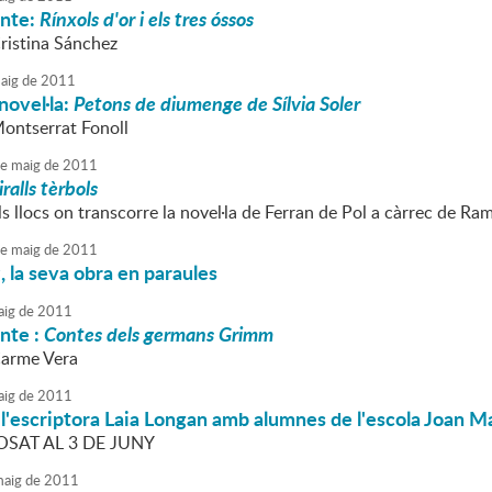
onte:
Rínxols d'or i els tres óssos
Cristina Sánchez
aig
de
2011
novel·la:
Petons de diumenge de Sílvia Soler
Montserrat Fonoll
e
maig
de
2011
ralls tèrbols
s llocs on transcorre la novel·la de Ferran de Pol a càrrec de R
e
maig
de
2011
u
, la seva obra en paraules
ig
de
2011
nte :
Contes dels germans Grimm
Carme Vera
ig
de
2011
l'escriptora Laia Longan amb alumnes de l'escola Joan Ma
SAT AL 3 DE JUNY
aig
de
2011