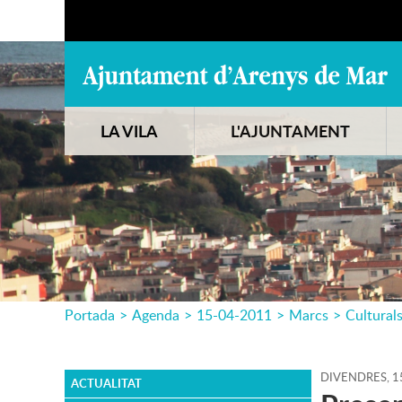
LA VILA
L'AJUNTAMENT
Portada
>
Agenda
>
15-04-2011
>
Marcs
>
Cultural
DIVENDRES,
1
ACTUALITAT