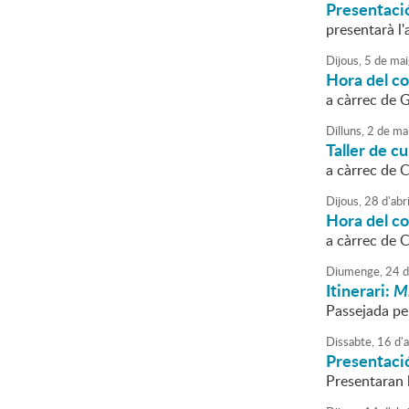
Presentació
presentarà l
Dijous,
5
de
mai
Hora del c
a càrrec de
Dilluns,
2
de
ma
Taller de c
a càrrec de 
Dijous,
28
d'
abri
Hora del c
a càrrec de 
Diumenge,
24
d
Itinerari:
Mi
Passejada pel
Dissabte,
16
d'
a
Presentació
Presentaran 