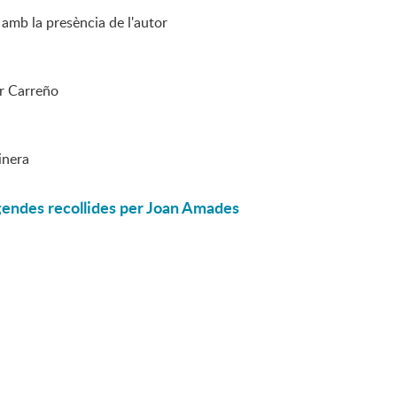
amb la presència de l'autor
ar Carreño
inera
egendes recollides per Joan Amades