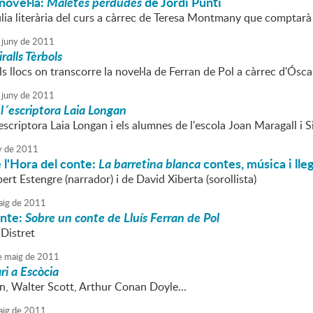
novel·la:
Maletes perdudes
de Jordi Puntí
lia literària del curs a càrrec de Teresa Montmany que comptarà 
juny
de
2011
ralls Tèrbols
s llocs on transcorre la novel·la de Ferran de Pol a càrrec d'Ósc
juny
de
2011
l´escriptora Laia Longan
escriptora Laia Longan i els alumnes de l'escola Joan Maragall i S
y
de
2011
 l'Hora del conte:
La barretina blanca
contes, música i ll
bert Estengre (narrador) i de David Xiberta (sorollista)
ig
de
2011
onte:
Sobre un conte de Lluís Ferran de Pol
lDistret
e
maig
de
2011
ri a Escòcia
n, Walter Scott, Arthur Conan Doyle...
ig
de
2011