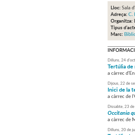
Lloc:
Sala d
Adreça:
C. 
Organitza:
Tipus d'act
Marc:
Bibli
INFORMACI
Dilluns,
24
d'
oc
Tertúlia de 
a càrrec d'En
Dijous,
22
de
se
Inici de la
a càrrec de 
Dissabte,
23
de
Occitania qu
a càrrec de 
Dilluns,
20
de
j