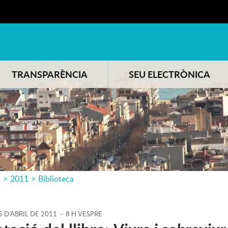
TRANSPARÈNCIA
SEU ELECTRÒNICA
s
>
2011
>
Biblioteca
5
D'
ABRIL
DE
2011
-
8 H VESPRE