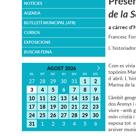
Presen
NOTÍCIES
de la 
AGENDA
BUTLLETÍ MUNICIPAL (ATR)
a càrrec d'
CURSOS
Francesc Forn
EXPOSICIONS
L´historiador
BUSCAR FEINA
Com es vivia 
AGOST 2026
topònim Mare
DL
DT
DC
DJ
DV
DS
DG
d´abril. L´his
27
28
29
30
31
1
2
Marina de la 
3
4
5
6
7
8
9
L'àmbit geogr
10
11
12
13
14
15
16
dos Arenys i 
17
18
19
20
21
22
23
viure –amb gr
24
25
26
27
28
29
30
món cristià i
exposa tot el
31
1
2
3
4
5
6
arxiver munici