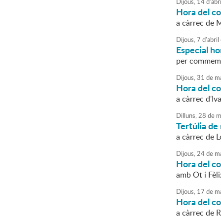
Dijous,
14
d'
abri
Hora del c
a càrrec de 
Dijous,
7
d'
abril
Especial ho
per commemor
Dijous,
31
de
ma
Hora del c
a càrrec d'Iv
Dilluns,
28
de
m
Tertúlia de 
a càrrec de 
Dijous,
24
de
ma
Hora del c
amb Ot i Fèli
Dijous,
17
de
ma
Hora del c
a càrrec de 