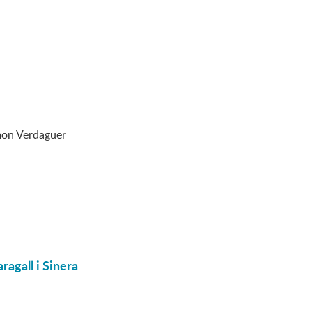
amon Verdaguer
ragall i Sinera