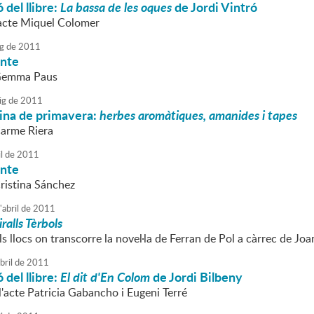
 del llibre:
La bassa de les oques
de Jordi Vintró
'acte Miquel Colomer
g
de
2011
onte
 Gemma Paus
ig
de
2011
uina de primavera:
herbes aromàtiques, amanides i tapes
Carme Riera
l
de
2011
onte
Cristina Sánchez
'
abril
de
2011
ralls Tèrbols
s llocs on transcorre la novel·la de Ferran de Pol a càrrec de Jo
bril
de
2011
 del llibre:
El dit d'En Colom
de Jordi Bilbeny
l'acte Patricia Gabancho i Eugeni Terré