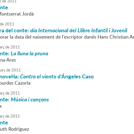
l
de
2011
onte
Montserrat Jordà
de
2011
ra del conte:
dia Internacional del Llibre Infantil i Juvenil
ar la data del naixement de l'escriptor danès Hans Christian A
rç
de
2011
onte:
La lluna la pruna
ana Ares
arç
de
2011
novel·la:
Contra el viento
d'Ángeles Caso
Lourdes Cazorla
rç
de
2011
onte:
Música i cançons
x
rç
de
2011
onte
Ruth Rodríguez