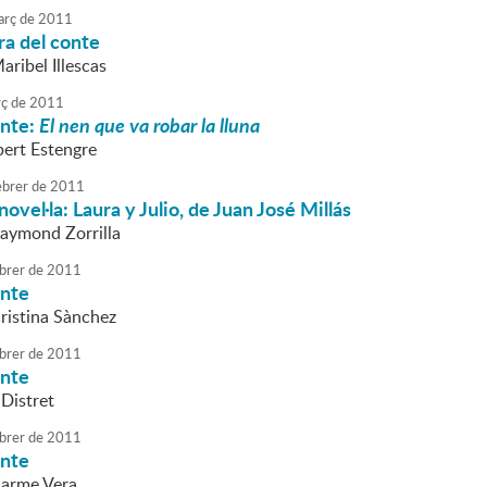
rç
de
2011
ra del conte
aribel Illescas
ç
de
2011
onte:
El nen que va robar la lluna
bert Estengre
brer
de
2011
novel·la: Laura y Julio, de Juan José Millás
Raymond Zorrilla
brer
de
2011
onte
Cristina Sànchez
brer
de
2011
onte
lDistret
brer
de
2011
onte
Carme Vera