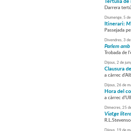
Tertúlia de 
Darrera tertú
Diumenge,
5
de
Itinerari:
Mi
Passejada pel
Divendres,
3
de
Parlem amb 
Trobada de l'
Dijous,
2
de
jun
Clausura de
a càrrec d'Al
Dijous,
26
de
ma
Hora del c
a càrrec d'Ul
Dimecres,
25
d
Viatge litera
R.L.Stevenso
Dijous,
19
de
ma