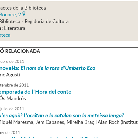
'actes de la Biblioteca
Bonaire, 2
Biblioteca - Regidoria de Cultura
e:
Literatura
oteca
Ó RELACIONADA
tubre
de
2011
novel·la:
El nom de la rosa
d'Umberto Eco
ric Agustí
tembre
de
2011
 temporada de l´Hora del conte
l'Ós Mandrós
juliol
de
2011
'es aquò? L'occitan e lo catalan son la meteissa lenga?
Miquèl Maresma, Jem Cabanes, Mirelha Braç i Alan Roch (Institut
uny
de
2011