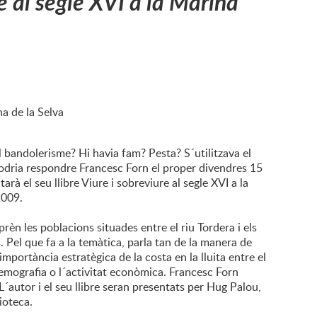
e al segle XVI a la Marina
na de la Selva
el bandolerisme? Hi havia fam? Pesta? S´utilitzava el
dria respondre Francesc Forn el proper divendres 15
tarà el seu llibre Viure i sobreviure al segle XVI a la
 2009.
rèn les poblacions situades entre el riu Tordera i els
. Pel que fa a la temàtica, parla tan de la manera de
importància estratègica de la costa en la lluita entre el
demografia o l´activitat econòmica. Francesc Forn
autor i el seu llibre seran presentats per Hug Palou,
lioteca.