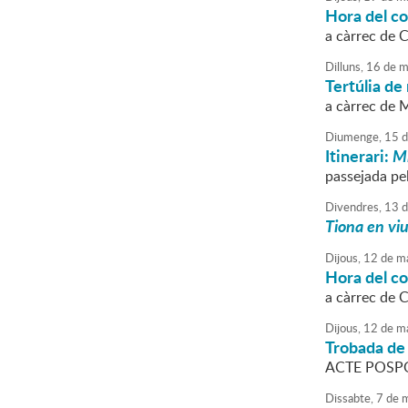
Hora del c
a càrrec de 
Dilluns,
16
de
m
Tertúlia de 
a càrrec de 
Diumenge,
15
d
Itinerari:
Mi
passejada pel
Divendres,
13
d
Tiona en vi
Dijous,
12
de
ma
Hora del co
a càrrec de 
Dijous,
12
de
ma
Trobada de 
ACTE POSPO
Dissabte,
7
de
m