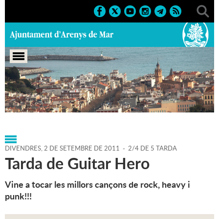
Portada
>
Agenda
>
02-09-
2011
>
Marcs
>
Culturals
>
2011
>
Activitats juvenils
DIVENDRES,
2
DE
SETEMBRE
DE
2011
-
2/4 DE 5 TARDA
Tarda de Guitar Hero
Vine a tocar les millors cançons de rock, heavy i
punk!!!