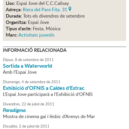
Lloc:
Espai Jove del C.C.Calisay
Adreça:
Riera del Pare Fita, 31
Durada:
Tots els divendres de setembre
Organitza:
Espai Jove
Tipus d'acte:
Festa, Música
Marc:
Activitats juvenils
INFORMACIÓ RELACIONADA
Dijous,
8
de
setembre
de
2011
Sortida a Waterworld
Amb l'Espai Jove
Diumenge,
4
de
setembre
de
2011
Exhibició d'OFNIS a Caldes d'Estrac
L'Espai Jove participarà a l'Exhibició d'OFNIS
Divendres,
22
de
juliol
de
2011
Paradigma
Mostra de cinema gai i lèsbic d'Arenys de Mar
Dissabte,
2
de
juliol
de
2011