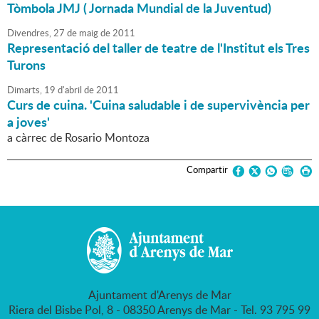
Tòmbola JMJ ( Jornada Mundial de la Juventud)
Divendres,
27
de
maig
de
2011
Representació del taller de teatre de l'Institut els Tres
Turons
Dimarts,
19
d'
abril
de
2011
Curs de cuina. 'Cuina saludable i de supervivència per
a joves'
a càrrec de Rosario Montoza
Compartir
Ajuntament d'Arenys de Mar
Riera del Bisbe Pol, 8 - 08350 Arenys de Mar - Tel. 93 795 99