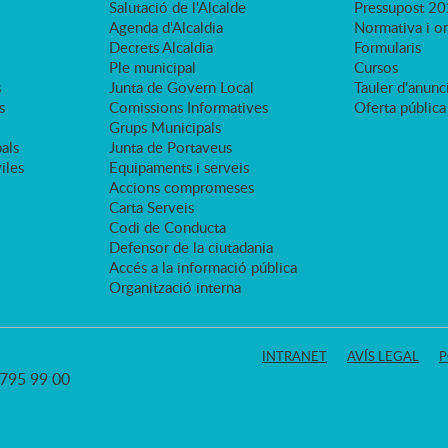
Salutació de l'Alcalde
Pressupost 2
Agenda d'Alcaldia
Normativa i o
Decrets Alcaldia
Formularis
Ple municipal
Cursos
s
Junta de Govern Local
Tauler d'anunci
s
Comissions Informatives
Oferta pública
Grups Municipals
als
Junta de Portaveus
viles
Equipaments i serveis
Accions compromeses
Carta Serveis
Codi de Conducta
Defensor de la ciutadania
Accés a la informació pública
Organització interna
INTRANET
AVÍS LEGAL
P
3 795 99 00