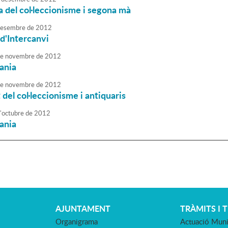
 del col·leccionisme i segona mà
esembre
de
2012
d'Intercanvi
e
novembre
de
2012
sania
e
novembre
de
2012
 del col·leccionisme i antiquaris
'
octubre
de
2012
sania
AJUNTAMENT
TRÀMITS I 
Organigrama
Actuació Muni