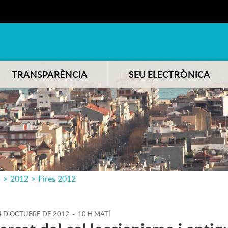
TRANSPARÈNCIA
SEU ELECTRÒNICA
s
>
2012
>
Fires 2012
4
D'
OCTUBRE
DE
2012
-
10 H MATÍ