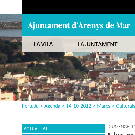
LA VILA
L'AJUNTAMENT
Portada
>
Agenda
>
14-10-2012
>
Marcs
>
Cultural
DIUMENGE,
1
ACTUALITAT