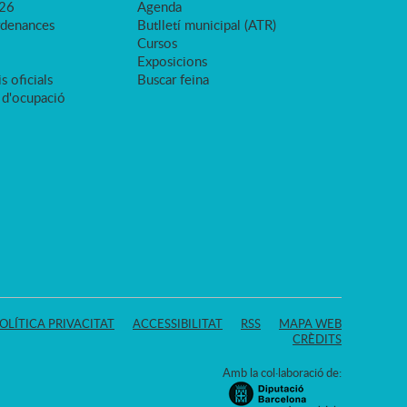
026
Agenda
rdenances
Butlletí municipal (ATR)
Cursos
Exposicions
s oficials
Buscar feina
 d'ocupació
OLÍTICA PRIVACITAT
ACCESSIBILITAT
RSS
MAPA WEB
CRÈDITS
Amb la col·laboració de: