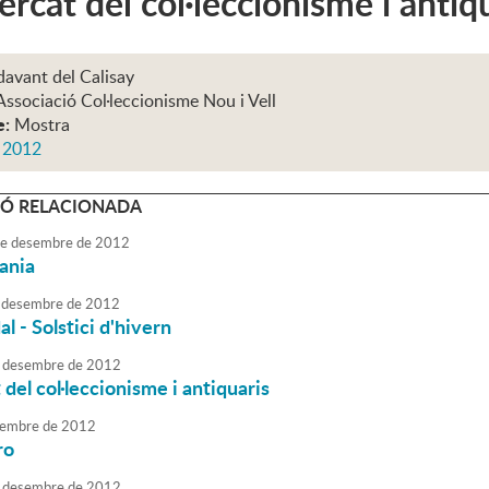
ercat del col·leccionisme i antiq
davant del Calisay
Associació Col·leccionisme Nou i Vell
e:
Mostra
s 2012
Ó RELACIONADA
e
desembre
de
2012
sania
desembre
de
2012
l - Solstici d'hivern
desembre
de
2012
 del col·leccionisme i antiquaris
embre
de
2012
ro
desembre
de
2012