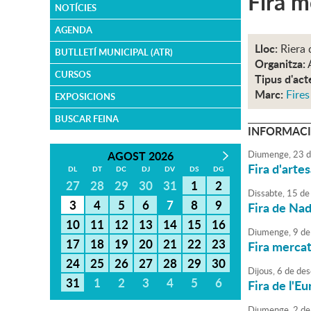
Fira m
NOTÍCIES
AGENDA
Lloc:
Riera 
BUTLLETÍ MUNICIPAL (ATR)
Organitza:
CURSOS
Tipus d'act
Marc:
Fire
EXPOSICIONS
BUSCAR FEINA
INFORMACI
AGOST 2026
Diumenge,
23
d
Fira d'arte
DL
DT
DC
DJ
DV
DS
DG
27
28
29
30
31
1
2
Dissabte,
15
de
3
4
5
6
7
8
9
Fira de Nada
10
11
12
13
14
15
16
Diumenge,
9
de
17
18
19
20
21
22
23
Fira mercat
24
25
26
27
28
29
30
Dijous,
6
de
des
31
1
2
3
4
5
6
Fira de l'Eu
Diumenge,
2
de