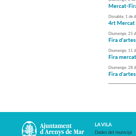
Mercat-Fira
Dissabte,
1
de
d
4rt Mercat 
Diumenge,
25
d
Fira d'arte
Diumenge,
11
d
Fira mercat
Diumenge,
28
d
Fira d'arte
LA VILA
Dades del municipi