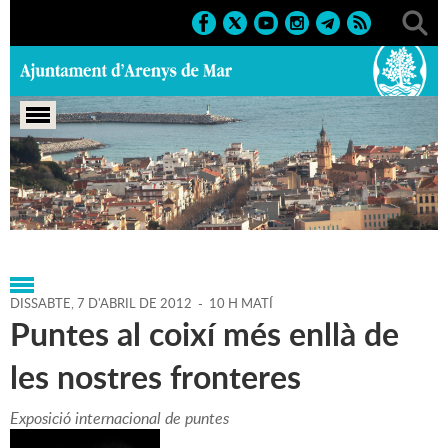
Portada
>
Agenda
>
07-04-
2012
>
Marcs
>
Culturals
>
2012
>
25a Diada de la Puntaire
DISSABTE,
7
D'
ABRIL
DE
2012
-
10 H MATÍ
Puntes al coixí més enllà de
les nostres fronteres
Exposició internacional de puntes