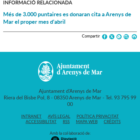
INFORMACIÓ RELACIONADA
Més de 3.000 puntaires es donaran cita a Arenys de
Mar el proper mes d'abril
Compartir
Ajuntament d'Arenys de Mar
Riera del Bisbe Pol, 8 - 08350 Arenys de Mar - Tel. 93 795 99
00
INTRANET
AVÍS LEGAL
POLÍTICA PRIVACITAT
ACCESSIBILITAT
RSS
MAPA WEB
CRÈDITS
Amb la col·laboració de: