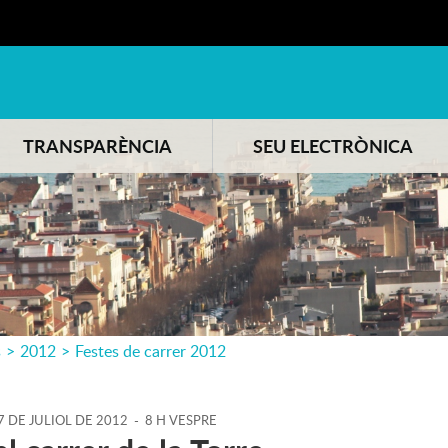
TRANSPARÈNCIA
SEU ELECTRÒNICA
s
>
2012
>
Festes de carrer 2012
7
DE
JULIOL
DE
2012
-
8 H VESPRE