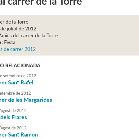
al carrer de la Torre
rer de la Torre
de juliol de 2012
Amics del carrer de la Torre
e:
Festa
s de carrer 2012
Ó RELACIONADA
e
setembre
de
2012
rrer Sant Rafel
etembre
de
2012
rrer de les Margarides
'
agost
de
2012
 dels Frares
'
agost
de
2012
rrer Sant Ramon