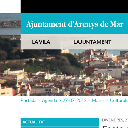
LA VILA
L'AJUNTAMENT
Portada
>
Agenda
>
27-07-2012
>
Marcs
>
Cultural
DIVENDRES,
2
ACTUALITAT