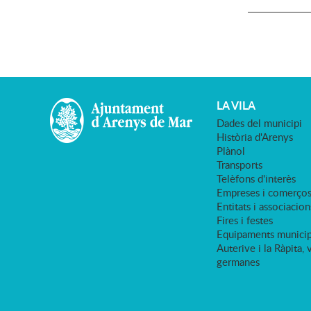
LA VILA
Dades del municipi
Història d'Arenys
Plànol
Transports
Telèfons d'interès
Empreses i comerço
Entitats i associacion
Fires i festes
Equipaments municip
Auterive i la Ràpita, 
germanes