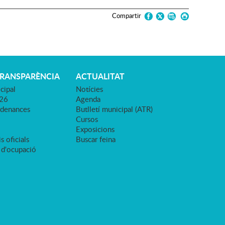
Compartir
TRANSPARÈNCIA
ACTUALITAT
cipal
Notícies
026
Agenda
rdenances
Butlletí municipal (ATR)
Cursos
Exposicions
s oficials
Buscar feina
 d'ocupació