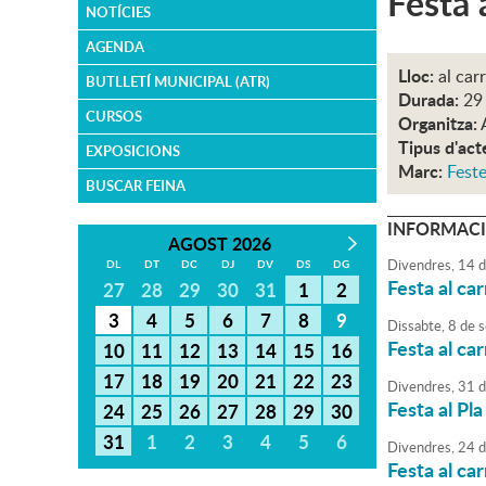
Festa 
NOTÍCIES
AGENDA
Lloc:
al car
BUTLLETÍ MUNICIPAL (ATR)
Durada:
29 
CURSOS
Organitza:
Tipus d'act
EXPOSICIONS
Marc:
Feste
BUSCAR FEINA
INFORMACI
AGOST 2026
Divendres,
14
d
DL
DT
DC
DJ
DV
DS
DG
Festa al ca
27
28
29
30
31
1
2
3
4
5
6
7
8
9
Dissabte,
8
de
s
Festa al ca
10
11
12
13
14
15
16
17
18
19
20
21
22
23
Divendres,
31
d
Festa al Pla
24
25
26
27
28
29
30
31
1
2
3
4
5
6
Divendres,
24
d
Festa al ca