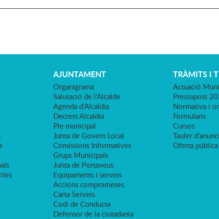
AJUNTAMENT
TRÀMITS I 
Organigrama
Actuació Muni
Salutació de l'Alcalde
Pressupost 2
Agenda d'Alcaldia
Normativa i o
Decrets Alcaldia
Formularis
Ple municipal
Cursos
s
Junta de Govern Local
Tauler d'anunci
s
Comissions Informatives
Oferta pública
Grups Municipals
als
Junta de Portaveus
viles
Equipaments i serveis
Accions compromeses
Carta Serveis
Codi de Conducta
Defensor de la ciutadania