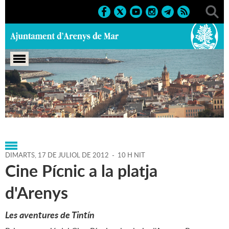
Portada
>
Agenda
>
17-07-
2012
>
Marcs
>
Culturals
>
2012
>
Cine pícnic 2012
DIMARTS,
17
DE
JULIOL
DE
2012
-
10 H NIT
Cine Pícnic a la platja
d'Arenys
Les aventures de Tintín