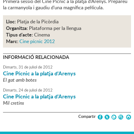
Primera sessió del Cine Pícnic a la platja d'Arenys. Prepareu
la carmanyola i gaudiu d'una magnífica pel·lícula.
Lloc:
Platja de la Picòrdia
Organitza:
Plataforma per la llengua
Tipus d'acte:
Cinema
Marc:
Cine pícnic 2012
INFORMACIÓ RELACIONADA
Dimarts,
31
de
juliol
de
2012
Cine Pícnic a la platja d'Arenys
El gat amb botes
Dimarts,
24
de
juliol
de
2012
Cine Pícnic a la platja d'Arenys
Mil cretins
Compartir