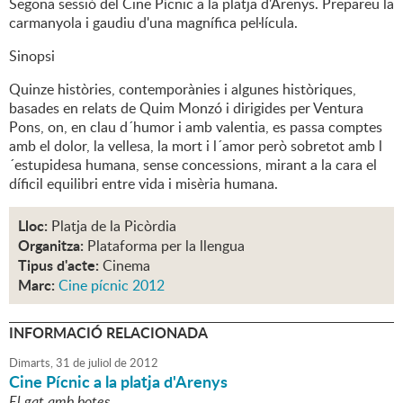
Segona sessió del Cine Pícnic a la platja d'Arenys. Prepareu la
carmanyola i gaudiu d'una magnífica pel·lícula.
Sinopsi
Quinze històries, contemporànies i algunes històriques,
basades en relats de Quim Monzó i dirigides per Ventura
Pons, on, en clau d´humor i amb valentia, es passa comptes
amb el dolor, la vellesa, la mort i l´amor però sobretot amb l
´estupidesa humana, sense concessions, mirant a la cara el
díficil equilibri entre vida i misèria humana.
Lloc:
Platja de la Picòrdia
Organitza:
Plataforma per la llengua
Tipus d'acte:
Cinema
Marc:
Cine pícnic 2012
INFORMACIÓ RELACIONADA
Dimarts,
31
de
juliol
de
2012
Cine Pícnic a la platja d'Arenys
El gat amb botes