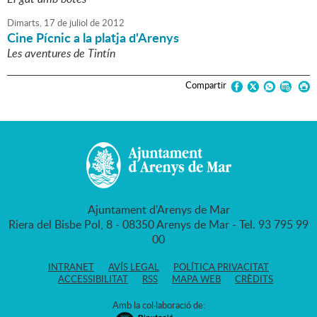
Dimarts,
17
de
juliol
de
2012
Cine Pícnic a la platja d'Arenys
Les aventures de Tintín
Compartir
Ajuntament d'Arenys de Mar
Riera del Bisbe Pol, 8 - 08350 Arenys de Mar - Tel. 93 795 99
00
INTRANET
AVÍS LEGAL
POLÍTICA PRIVACITAT
ACCESSIBILITAT
RSS
MAPA WEB
CRÈDITS
Amb la col·laboració de: