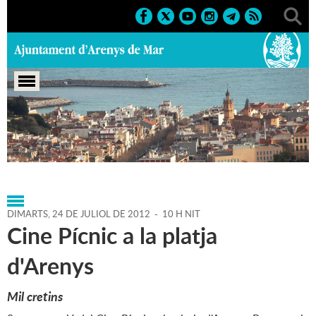
Portada
>
Agenda
>
24-07-
2012
>
Marcs
>
Culturals
>
2012
>
Cine pícnic 2012
DIMARTS,
24
DE
JULIOL
DE
2012
-
10 H NIT
Cine Pícnic a la platja
d'Arenys
Mil cretins