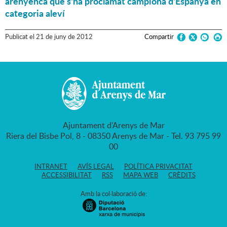
arenyenca que s'ha proclamat campiona d'Espanya en
categoria aleví
Publicat
el
21
de
juny
de
2012
Compartir
Ajuntament d'Arenys de Mar
Riera del Bisbe Pol, 8 - 08350 Arenys de Mar - Tel. 93 795 99
00
INTRANET
AVÍS LEGAL
POLÍTICA PRIVACITAT
ACCESSIBILITAT
RSS
MAPA WEB
CRÈDITS
Amb la col·laboració de: