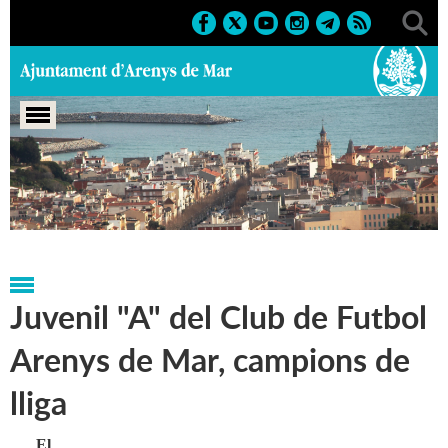
Portada
>
Notícies
>
Marcs
>
Esportius
>
Reconeixements
esportius
Juvenil "A" del Club de Futbol
Arenys de Mar, campions de
lliga
El