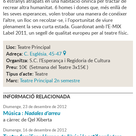
6 estranys atrapats en una habitació onírica per tractar de
recrear altra humanitat. 6 homes i dones que, més enllà de
les seves esperances, volen trobar una manera de conéixer
l'altre, un lloc on recolzar-se, i l'oportunitat de viure
plenament la seva curta estada. Guardonat amb l'E-MIX
Label 2011, un segell de qualitat europeu per al teatre físic.
Lloc:
Teatre Principal
Adreça:
C. Església, 45-47
Organitza:
S.C. l'Esperança i Regidoria de Cultura
Preu:
10€ (Setmana del Teatre 3x15€ )
Tipus d'acte:
Teatre
Marc:
Teatre Principal 2n semestre
INFORMACIÓ RELACIONADA
Diumenge,
23
de
desembre
de
2012
Música :
Nadales d'arreu
a càrrec de Qel Xiberta
Diumenge,
16
de
desembre
de
2012