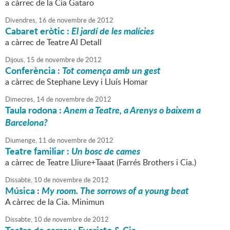
a càrrec de la Cia Gataro
Divendres,
16
de
novembre
de
2012
Cabaret eròtic :
El jardí de les malícies
a càrrec de Teatre Al Detall
Dijous,
15
de
novembre
de
2012
Conferència :
Tot comença amb un gest
a càrrec de Stephane Levy i Lluís Homar
Dimecres,
14
de
novembre
de
2012
Taula rodona :
Anem a Teatre, a Arenys o baixem a
Barcelona?
Diumenge,
11
de
novembre
de
2012
Teatre familiar :
Un bosc de cames
a càrrec de Teatre Lliure+Taaat (Farrés Brothers i Cia.)
Dissabte,
10
de
novembre
de
2012
Música :
My room. The sorrows of a young beat
A càrrec de la Cia. Minimun
Dissabte,
10
de
novembre
de
2012