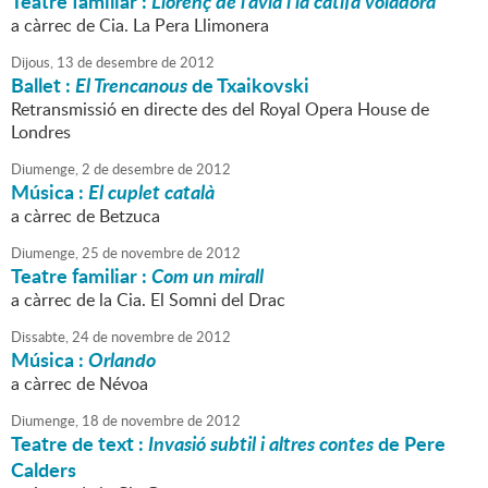
Teatre familiar :
Llorenç de l'àvia i la catifa voladora
a càrrec de Cia. La Pera Llimonera
Dijous,
13
de
desembre
de
2012
Ballet :
El Trencanous
de Txaikovski
Retransmissió en directe des del Royal Opera House de
Londres
Diumenge,
2
de
desembre
de
2012
Música :
El cuplet català
a càrrec de Betzuca
Diumenge,
25
de
novembre
de
2012
Teatre familiar :
Com un mirall
a càrrec de la Cia. El Somni del Drac
Dissabte,
24
de
novembre
de
2012
Música :
Orlando
a càrrec de Névoa
Diumenge,
18
de
novembre
de
2012
Teatre de text :
Invasió subtil i altres contes
de Pere
Calders