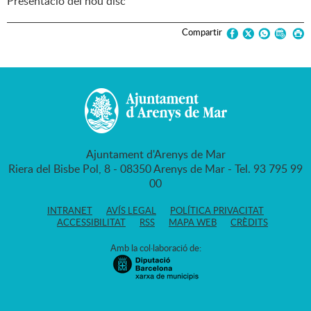
Presentació del nou disc
Compartir
Ajuntament d'Arenys de Mar
Riera del Bisbe Pol, 8 - 08350 Arenys de Mar - Tel. 93 795 99
00
INTRANET
AVÍS LEGAL
POLÍTICA PRIVACITAT
ACCESSIBILITAT
RSS
MAPA WEB
CRÈDITS
Amb la col·laboració de: