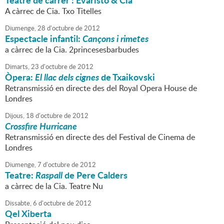
Teatre de carrer : Evaristo & Cia
A càrrec de Cia. Txo Titelles
Diumenge,
28
d'
octubre
de
2012
Espectacle infantil:
Cançons i rimetes
a càrrec de la Cia. 2princesesbarbudes
Dimarts,
23
d'
octubre
de
2012
Òpera:
El llac dels cignes
de Txaikovski
Retransmissió en directe des del Royal Opera House de
Londres
Dijous,
18
d'
octubre
de
2012
Crossfire Hurricane
Retransmissió en directe des del Festival de Cinema de
Londres
Diumenge,
7
d'
octubre
de
2012
Teatre:
Raspall
de Pere Calders
a càrrec de la Cia. Teatre Nu
Dissabte,
6
d'
octubre
de
2012
Qel Xiberta