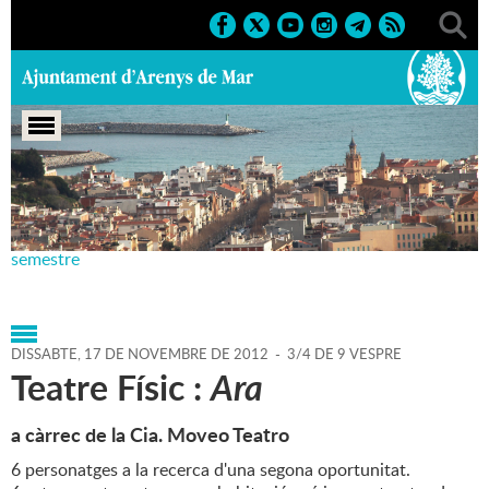
Portada
>
Agenda
>
17-11-
2012
>
Marcs
>
Culturals
>
2012
>
Teatre Principal 2n
semestre
DISSABTE,
17
DE
NOVEMBRE
DE
2012
-
3/4 DE 9 VESPRE
Teatre Físic :
Ara
a càrrec de la Cia. Moveo Teatro
6 personatges a la recerca d'una segona oportunitat.