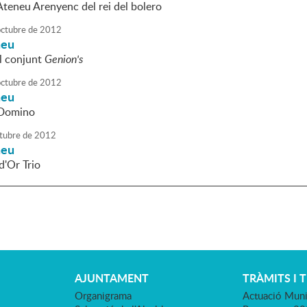
Ateneu Arenyenc del rei del bolero
octubre
de
2012
neu
l conjunt
Genion's
octubre
de
2012
neu
 Domino
tubre
de
2012
neu
d'Or Trio
AJUNTAMENT
TRÀMITS I 
Organigrama
Actuació Muni