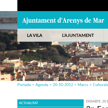
LA VILA
L'AJUNTAMENT
Portada
>
Agenda
>
20-10-2012
>
Marcs
>
Cultural
DISSABTE,
20
ACTUALITAT