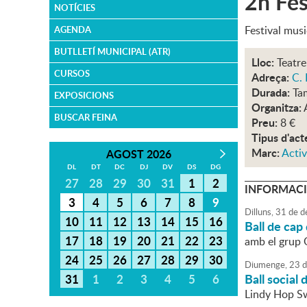
2n Fes
NOTÍCIES
Festival musi
AGENDA
BUTLLETÍ MUNICIPAL (ATR)
Lloc:
Teatre
CURSOS
Adreça:
C. 
Durada:
Ta
EXPOSICIONS
Organitza:
BUSCAR FEINA
Preu:
8 €
Tipus d'act
Marc:
Activ
AGOST 2026
DL
DT
DC
DJ
DV
DS
DG
27
28
29
30
31
1
2
INFORMACI
3
4
5
6
7
8
9
Dilluns,
31
de
d
10
11
12
13
14
15
16
Ball de cap
17
18
19
20
21
22
23
amb el grup 
24
25
26
27
28
29
30
Diumenge,
23
d
Ball social 
31
1
2
3
4
5
6
Lindy Hop S