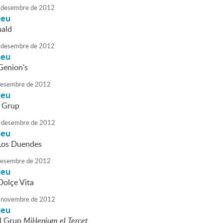
desembre
de
2012
neu
nald
desembre
de
2012
neu
Genion's
esembre
de
2012
neu
 Grup
desembre
de
2012
neu
 Los Duendes
esembre
de
2012
neu
Dolçe Vita
novembre
de
2012
neu
el Grup
Mil·lenium el Tercet