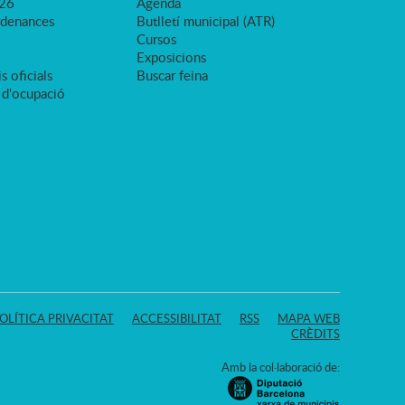
026
Agenda
rdenances
Butlletí municipal (ATR)
Cursos
Exposicions
s oficials
Buscar feina
 d'ocupació
OLÍTICA PRIVACITAT
ACCESSIBILITAT
RSS
MAPA WEB
CRÈDITS
Amb la col·laboració de: