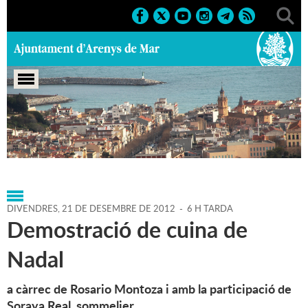
Portada
>
Agenda
>
21-12-
2012
>
Marcs
>
Culturals
>
2012
>
Nadal 2012
DIVENDRES,
21
DE
DESEMBRE
DE
2012
-
6 H TARDA
Demostració de cuina de
Nadal
a càrrec de Rosario Montoza i amb la participació de
Soraya Real, sommelier