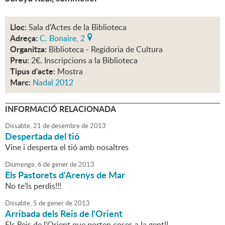
Lloc:
Sala d'Actes de la Biblioteca
Adreça:
C. Bonaire, 2
Organitza:
Biblioteca - Regidoria de Cultura
Preu:
2€. Inscripcions a la Biblioteca
Tipus d'acte:
Mostra
Marc:
Nadal 2012
INFORMACIÓ RELACIONADA
Dissabte,
21
de
desembre
de
2013
Despertada del tió
Vine i desperta el tió amb nosaltres
Diumenge,
6
de
gener
de
2013
Els Pastorets d'Arenys de Mar
No te'ls perdis!!!
Dissabte,
5
de
gener
de
2013
Arribada dels Reis de l'Orient
Els Reis de l'Orient que porten coses a la gent!!