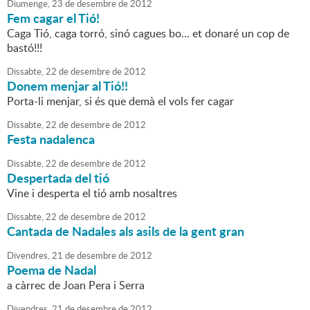
Diumenge,
23
de
desembre
de
2012
Fem cagar el Tió!
Caga Tió, caga torró, sinó cagues bo... et donaré un cop de
bastó!!!
Dissabte,
22
de
desembre
de
2012
Donem menjar al Tió!!
Porta-li menjar, si és que demà el vols fer cagar
Dissabte,
22
de
desembre
de
2012
Festa nadalenca
Dissabte,
22
de
desembre
de
2012
Despertada del tió
Vine i desperta el tió amb nosaltres
Dissabte,
22
de
desembre
de
2012
Cantada de Nadales als asils de la gent gran
Divendres,
21
de
desembre
de
2012
Poema de Nadal
a càrrec de Joan Pera i Serra
Divendres,
21
de
desembre
de
2012