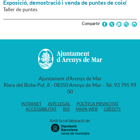
Exposició, demostració i venda de puntes de coixí
Taller de puntes
Compartir
Ajuntament d'Arenys de Mar
Riera del Bisbe Pol, 8 - 08350 Arenys de Mar - Tel. 93 795 99
00
INTRANET
AVÍS LEGAL
POLÍTICA PRIVACITAT
ACCESSIBILITAT
RSS
MAPA WEB
CRÈDITS
Amb la col·laboració de: