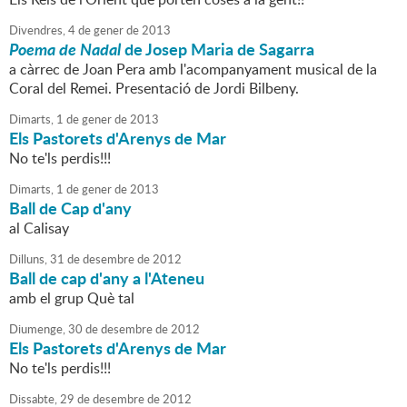
Divendres,
4
de
gener
de
2013
Poema de Nadal
de Josep Maria de Sagarra
a càrrec de Joan Pera amb l'acompanyament musical de la
Coral del Remei. Presentació de Jordi Bilbeny.
Dimarts,
1
de
gener
de
2013
Els Pastorets d'Arenys de Mar
No te'ls perdis!!!
Dimarts,
1
de
gener
de
2013
Ball de Cap d'any
al Calisay
Dilluns,
31
de
desembre
de
2012
Ball de cap d'any a l'Ateneu
amb el grup Què tal
Diumenge,
30
de
desembre
de
2012
Els Pastorets d'Arenys de Mar
No te'ls perdis!!!
Dissabte,
29
de
desembre
de
2012