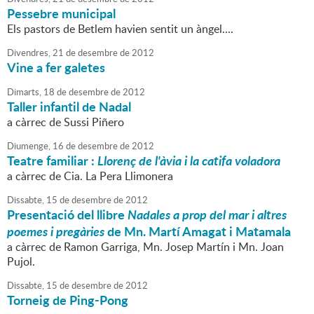
Pessebre municipal
Els pastors de Betlem havien sentit un àngel....
Divendres,
21
de
desembre
de
2012
Vine a fer galetes
Dimarts,
18
de
desembre
de
2012
Taller infantil de Nadal
a càrrec de Sussi Piñero
Diumenge,
16
de
desembre
de
2012
Teatre familiar :
Llorenç de l'àvia i la catifa voladora
a càrrec de Cia. La Pera Llimonera
Dissabte,
15
de
desembre
de
2012
Presentació del llibre
Nadales a prop del mar i altres
poemes i pregàries
de Mn. Martí Amagat i Matamala
a càrrec de Ramon Garriga, Mn. Josep Martín i Mn. Joan
Pujol.
Dissabte,
15
de
desembre
de
2012
Torneig de Ping-Pong