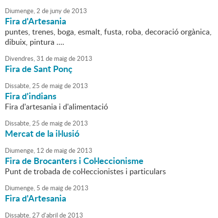
Diumenge,
2
de
juny
de
2013
Fira d'Artesania
puntes, trenes, boga, esmalt, fusta, roba, decoració orgànica,
dibuix, pintura ....
Divendres,
31
de
maig
de
2013
Fira de Sant Ponç
Dissabte,
25
de
maig
de
2013
Fira d'indians
Fira d'artesania i d'alimentació
Dissabte,
25
de
maig
de
2013
Mercat de la il·lusió
Diumenge,
12
de
maig
de
2013
Fira de Brocanters i Col·leccionisme
Punt de trobada de col·leccionistes i particulars
Diumenge,
5
de
maig
de
2013
Fira d'Artesania
Dissabte,
27
d'
abril
de
2013