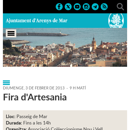
Portada
>
Agenda
>
03-02-
2013
>
Marcs
>
Societat
>
2013
>
Fires 2013
DIUMENGE,
3
DE
FEBRER
DE
2013
-
9 H MATÍ
Fira d'Artesania
Lloc:
Passeig de Mar
Durada:
Fins a les 14h
Organitza:
Associació Col·leccionisme Nou i Vell