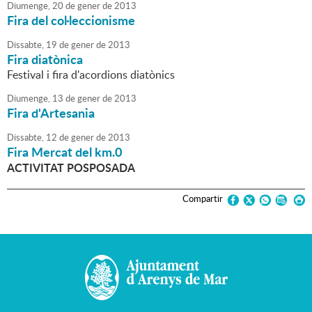
Diumenge,
20
de
gener
de
2013
Fira del col·leccionisme
Dissabte,
19
de
gener
de
2013
Fira diatònica
Festival i fira d'acordions diatònics
Diumenge,
13
de
gener
de
2013
Fira d'Artesania
Dissabte,
12
de
gener
de
2013
Fira Mercat del km.0
ACTIVITAT POSPOSADA
Compartir