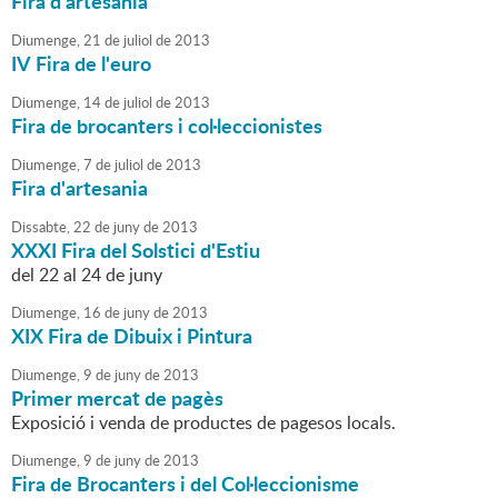
Fira d'artesania
Diumenge,
21
de
juliol
de
2013
IV Fira de l'euro
Diumenge,
14
de
juliol
de
2013
Fira de brocanters i col·leccionistes
Diumenge,
7
de
juliol
de
2013
Fira d'artesania
Dissabte,
22
de
juny
de
2013
XXXI Fira del Solstici d'Estiu
del 22 al 24 de juny
Diumenge,
16
de
juny
de
2013
XIX Fira de Dibuix i Pintura
Diumenge,
9
de
juny
de
2013
Primer mercat de pagès
Exposició i venda de productes de pagesos locals.
Diumenge,
9
de
juny
de
2013
Fira de Brocanters i del Col·leccionisme