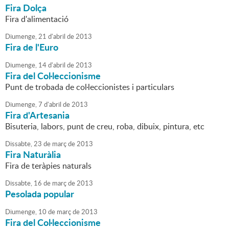
Fira Dolça
Fira d'alimentació
Diumenge,
21
d'
abril
de
2013
Fira de l'Euro
Diumenge,
14
d'
abril
de
2013
Fira del Col·leccionisme
Punt de trobada de col·leccionistes i particulars
Diumenge,
7
d'
abril
de
2013
Fira d'Artesania
Bisuteria, labors, punt de creu, roba, dibuix, pintura, etc
Dissabte,
23
de
març
de
2013
Fira Naturàlia
Fira de teràpies naturals
Dissabte,
16
de
març
de
2013
Pesolada popular
Diumenge,
10
de
març
de
2013
Fira del Col·leccionisme