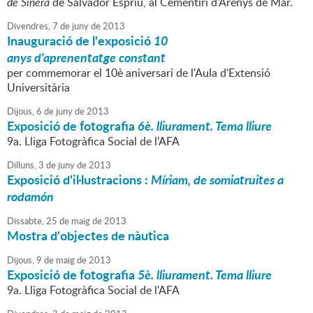
de Sinera
de Salvador Espriu, al Cementiri d'Arenys de Mar.
Divendres,
7
de
juny
de
2013
Inauguració de l'exposició
10
anys d'aprenentatge constant
per commemorar el 10è aniversari de l'Aula d'Extensió
Universitària
Dijous,
6
de
juny
de
2013
Exposició de fotografia
6
è
.
lliurament. Tema lliure
9a. Lliga Fotogràfica Social de l'AFA
Dilluns,
3
de
juny
de
2013
Exposició d'il·lustracions :
Míriam, de somiatruites a
rodamón
Dissabte,
25
de
maig
de
2013
Mostra d'objectes de nàutica
Dijous,
9
de
maig
de
2013
Exposició de fotografia
5
è
.
lliurament. Tema lliure
9a. Lliga Fotogràfica Social de l'AFA