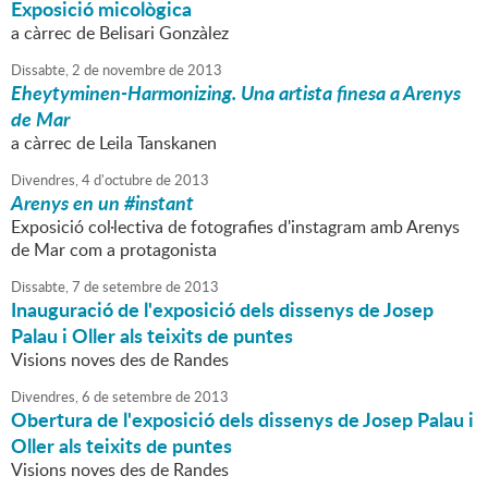
Exposició micològica
a càrrec de Belisari Gonzàlez
Dissabte,
2
de
novembre
de
2013
Eheytyminen-Harmonizing. Una artista finesa a Arenys
de Mar
a càrrec de Leila Tanskanen
Divendres,
4
d'
octubre
de
2013
Arenys en un #instant
Exposició col·lectiva de fotografies d'instagram amb Arenys
de Mar com a protagonista
Dissabte,
7
de
setembre
de
2013
Inauguració de l'exposició dels dissenys de Josep
Palau i Oller als teixits de puntes
Visions noves des de Randes
Divendres,
6
de
setembre
de
2013
Obertura de l'exposició dels dissenys de Josep Palau i
Oller als teixits de puntes
Visions noves des de Randes