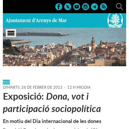
Portada
>
Agenda
>
26-02-
2013
>
Marcs
>
Culturals
>
2013
>
Exposicions 2013
DIMARTS,
26
DE
FEBRER
DE
2013
-
12 H MIGDIA
Exposició:
Dona, vot i
participació sociopolítica
En motiu del Dia internacional de les dones