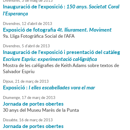
Divendres,
3
de
maig
de
2013
Inauguració de l'exposició :
150 anys. Societat Coral
l'Esperança
Divendres,
12
d'
abril
de
2013
Exposició de fotografia
4t. lliurament. Moviment
9a. Lliga Fotogràfica Social de l'AFA
Divendres,
5
d'
abril
de
2013
Inauguració de l'exposició i presentació del catàleg
Escriure Espriu
:
experimentació cal·ligràfica
Mostra de les cal·ligrafies de Keith Adams sobre textos de
Salvador Espriu
Dijous,
21
de
març
de
2013
Exposició :
I elles escabellades vora el mar
Diumenge,
17
de
març
de
2013
Jornada de portes obertes
30 anys del Museu Marès de la Punta
Dissabte,
16
de
març
de
2013
Jornada de portes obertes