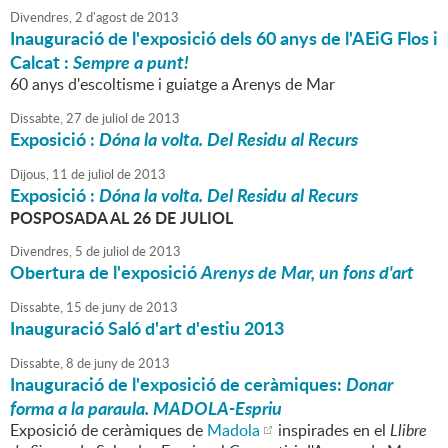
Divendres,
2
d'
agost
de
2013
Inauguració de l'exposició dels 60 anys de l'AEiG Flos i
Calcat :
Sempre a punt!
60 anys d'escoltisme i guiatge a Arenys de Mar
Dissabte,
27
de
juliol
de
2013
Exposició :
Dóna la volta. Del Residu al Recurs
Dijous,
11
de
juliol
de
2013
Exposició :
Dóna la volta. Del Residu al Recurs
POSPOSADA AL 26 DE JULIOL
Divendres,
5
de
juliol
de
2013
Obertura de l'exposició
Arenys de Mar, un fons d'art
Dissabte,
15
de
juny
de
2013
Inauguració Saló d'art d'estiu 2013
Dissabte,
8
de
juny
de
2013
Inauguració de l'exposició de
ceràmiques
:
Donar
forma a la paraula. MADOLA-Espriu
Exposició de ceràmiques de
Madola
inspirades en el
Llibre