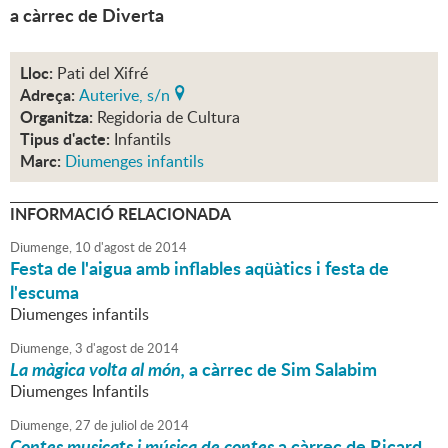
a càrrec de Diverta
Lloc:
Pati del Xifré
Adreça:
Auterive, s/n
Organitza:
Regidoria de Cultura
Tipus d'acte:
Infantils
Marc:
Diumenges infantils
INFORMACIÓ RELACIONADA
Diumenge,
10
d'
agost
de
2014
Festa de l'aigua amb inflables aqüàtics i festa de
l'escuma
Diumenges infantils
Diumenge,
3
d'
agost
de
2014
La màgica volta al món,
a càrrec de Sim Salabim
Diumenges Infantils
Diumenge,
27
de
juliol
de
2014
Contes musicats i música de contes
a càrrec de Ricard