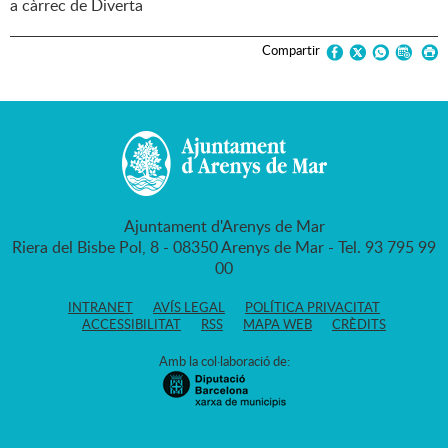
a càrrec de Diverta
Compartir
Ajuntament d'Arenys de Mar
Riera del Bisbe Pol, 8 - 08350 Arenys de Mar - Tel. 93 795 99
00
INTRANET
AVÍS LEGAL
POLÍTICA PRIVACITAT
ACCESSIBILITAT
RSS
MAPA WEB
CRÈDITS
Amb la col·laboració de: