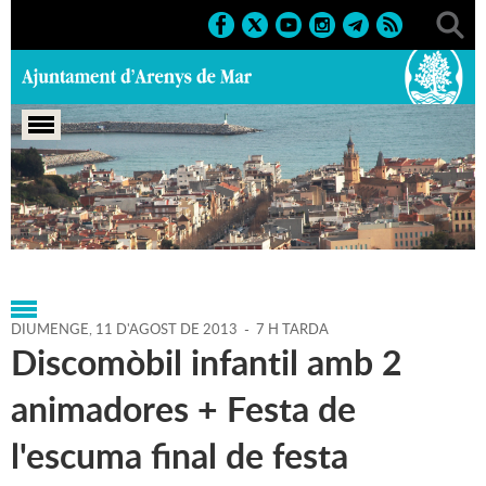
Portada
>
Agenda
>
11-08-
2013
>
Marcs
>
Culturals
>
2014
>
Diumenges infantils
DIUMENGE,
11
D'
AGOST
DE
2013
-
7 H TARDA
Discomòbil infantil amb 2
animadores + Festa de
l'escuma final de festa