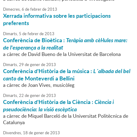
Dimecres,
6
de
febrer
de
2013
Xerrada informativa sobre les participacions
preferents
Dimarts,
5
de
febrer
de
2013
Conferència de Bioètica :
Teràpia amb cèl·lules mare:
de l'esperança a la realitat
a càrrec de David Bueno de la Universitat de Barcelona
Dimarts,
29
de
gener
de
2013
Conferència d'Història de la música :
L´albada del bel
canto
de Monteverdi a Bellini
a càrrec de Joan Vives, musicòleg
Dimarts,
22
de
gener
de
2013
Conferència d'Història de la Ciència :
Ciència i
pseudociència: la visió escèptica
a càrrec de Miquel Barceló de la Universitat Politècnica de
Catalunya
Divendres,
18
de
gener
de
2013