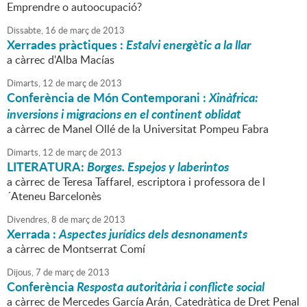
Emprendre o autoocupació?
Dissabte,
16
de
març
de
2013
Xerrades pràctiques :
Estalvi energètic a la llar
a càrrec d'Alba Macías
Dimarts,
12
de
març
de
2013
Conferència de Món Contemporani :
Xinàfrica:
inversions i migracions en el continent oblidat
a càrrec de Manel Ollé de la Universitat Pompeu Fabra
Dimarts,
12
de
març
de
2013
LITERATURA:
Borges. Espejos y laberintos
a càrrec de Teresa Taffarel, escriptora i professora de l
´Ateneu Barcelonès
Divendres,
8
de
març
de
2013
Xerrada :
Aspectes jurídics dels desnonaments
a càrrec de Montserrat Comí
Dijous,
7
de
març
de
2013
Conferència
Resposta autoritària i conflicte social
a càrrec de Mercedes García Arán, Catedràtica de Dret Penal