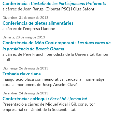
Conferència :
L'estafa de les Participacions Preferents
a càrrec de Joan Rangel (Diputat PSC) i Olga Safont
Divendres,
31
de
maig
de
2013
Conferència de dietes alimentàries
a càrrec de l'empresa Danone
Dimarts,
28
de
maig
de
2013
Conferència de Món Contemporani :
Les dues cares de
la presidència de Barack Obama
a càrrec de Pere Franch, periodista de la Universitat Ramon
Llull
Diumenge,
26
de
maig
de
2013
Trobada claveriana
Inauguració placa commemorativa, cercavila i homenatge
coral al monument de Josep Anselm Clavé
Divendres,
24
de
maig
de
2013
Conferència- col·loqui :
Fer el bé i fer-ho bé
Presentació a càrrec de Miquel Vidal i Gil, consultor
empresarial en l'àmbit de la Sostenibilitat