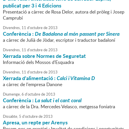
publicat per 3 i 4 Edicions
Presentació a càrrec de Rosa Delor, autora del pròleg i Josep
Camprubí
Divendres,
11
d'
octubre
de
2013
Conferència :
De Badalona al món passant per Sinera
a càrrec de Julià de Jòdar, escriptor i traductor badaloní
Divendres,
11
d'
octubre
de
2013
Xerrada sobre Normes de Seguretat
Informació dels Mossos d'Esquadra
Divendres,
11
d'
octubre
de
2013
Xerrada d'alimentació :
Calci i Vitamina D
a càrrec de l'empresa Danone
Diumenge,
6
d'
octubre
de
2013
Conferència :
La salut i el cant coral
a càrrec de la Dra. Mercedes Velasco, metgessa foniatra
Dissabte,
5
d'
octubre
de
2013
Apresa, un repte per Arenys
Posem-nos en prestigi : Igualtat de condicions i oportunitats,