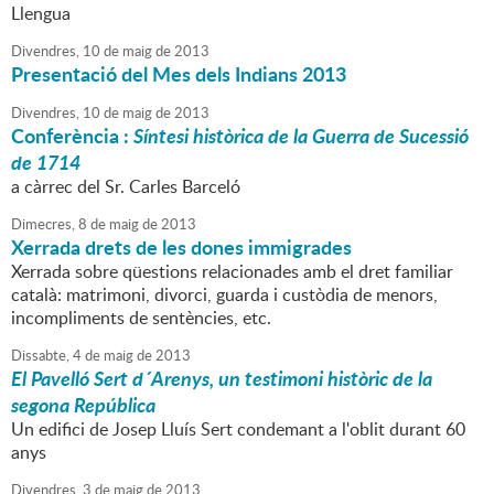
Llengua
Divendres,
10
de
maig
de
2013
Presentació del Mes dels Indians 2013
Divendres,
10
de
maig
de
2013
Conferència :
Síntesi històrica de la Guerra de Sucessió
de 1714
a càrrec del Sr. Carles Barceló
Dimecres,
8
de
maig
de
2013
Xerrada drets de les dones immigrades
Xerrada sobre qüestions relacionades amb el dret familiar
català: matrimoni, divorci, guarda i custòdia de menors,
incompliments de sentències, etc.
Dissabte,
4
de
maig
de
2013
El Pavelló Sert d´Arenys, un testimoni històric de la
segona República
Un edifici de Josep Lluís Sert condemant a l'oblit durant 60
anys
Divendres,
3
de
maig
de
2013