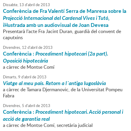
Dissabte,
13
d'
abril
de
2013
Conferència de Fra Valentí Serra de Manresa sobre la
Projecció Internacional del Cardenal Vives i Tutó
,
il·lustrada amb un audiovisual de Joan Devesa
Presentarà l'acte Fra Jacint Duran, guardià del convent de
caputxins
Divendres,
12
d'
abril
de
2013
Conferència :
Procediment hipotecari (2a part).
Oposició hipotecària
a càrrec de Montse Comí
Dimarts,
9
d'
abril
de
2013
Viatge al meu país. Retorn a l´antiga Iugoslàvia
a càrrec de Tamara Djermanovic, de la Universitat Pompeu
Fabra
Divendres,
5
d'
abril
de
2013
Conferència :
Procediment hipotecari. Acció personal i
acció de garantia real
a càrrec de Montse Comí, secretària judicial