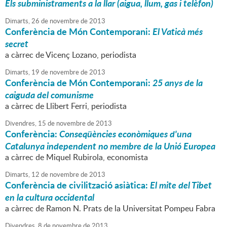
Els subministraments a la llar (aigua, llum, gas i telèfon)
Dimarts,
26
de
novembre
de
2013
Conferència de Món Contemporani:
El Vaticà més
secret
a càrrec de Vicenç Lozano, periodista
Dimarts,
19
de
novembre
de
2013
Conferència de Món Contemporani:
25 anys de la
caiguda del comunisme
a càrrec de Llibert Ferri, periodista
Divendres,
15
de
novembre
de
2013
Conferència:
Conseqüències econòmiques d'una
Catalunya independent no membre de la Unió Europea
a càrrec de Miquel Rubirola, economista
Dimarts,
12
de
novembre
de
2013
Conferència de civilització asiàtica:
El mite del Tibet
en la cultura occidental
a càrrec de Ramon N. Prats de la Universitat Pompeu Fabra
Divendres,
8
de
novembre
de
2013