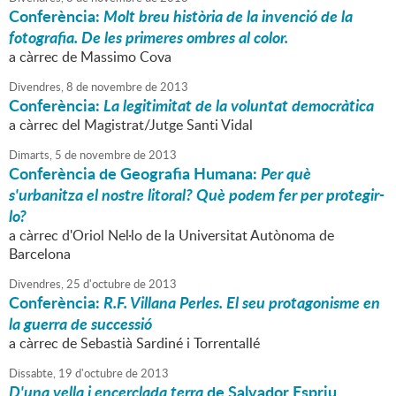
Conferència:
Molt breu història de la invenció de la
fotografia. De les primeres ombres al color.
a càrrec de Massimo Cova
Divendres,
8
de
novembre
de
2013
Conferència:
La legitimitat de la voluntat democràtica
a càrrec del Magistrat/Jutge Santi Vidal
Dimarts,
5
de
novembre
de
2013
Conferència de Geografia Humana:
Per què
s'urbanitza el nostre litoral? Què podem fer per protegir-
lo?
a càrrec d'Oriol Nel·lo de la Universitat Autònoma de
Barcelona
Divendres,
25
d'
octubre
de
2013
Conferència:
R.F. Villana Perles. El seu protagonisme en
la guerra de successió
a càrrec de Sebastià Sardiné i Torrentallé
Dissabte,
19
d'
octubre
de
2013
D'una vella i encerclada terra
de Salvador Espriu,