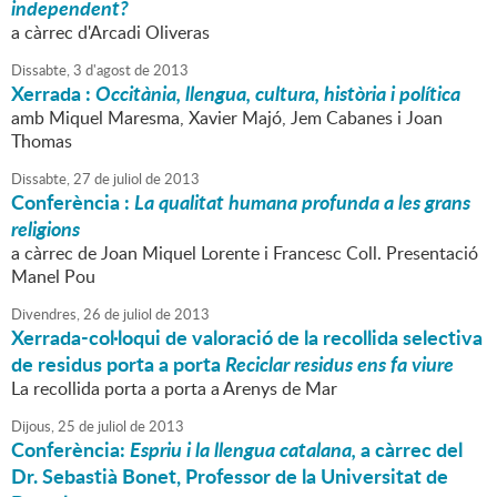
independent?
a càrrec d'Arcadi Oliveras
Dissabte,
3
d'
agost
de
2013
Xerrada :
Occitània, llengua, cultura, història i política
amb Miquel Maresma, Xavier Majó, Jem Cabanes i Joan
Thomas
Dissabte,
27
de
juliol
de
2013
Conferència :
La qualitat humana profunda a les grans
religions
a càrrec de Joan Miquel Lorente i Francesc Coll. Presentació
Manel Pou
Divendres,
26
de
juliol
de
2013
Xerrada-col·loqui de valoració de la recollida selectiva
de residus porta a porta
Reciclar residus ens fa viure
La recollida porta a porta a Arenys de Mar
Dijous,
25
de
juliol
de
2013
Conferència:
Espriu i la llengua catalana,
a càrrec del
Dr. Sebastià Bonet, Professor de la Universitat de