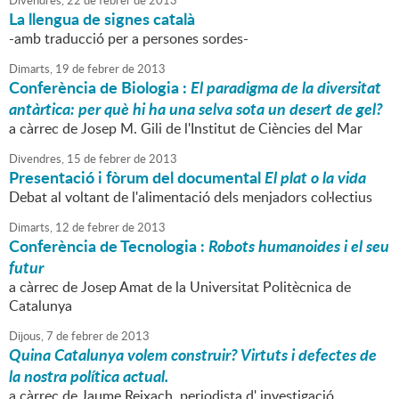
Divendres,
22
de
febrer
de
2013
La llengua de signes català
-amb traducció per a persones sordes-
Dimarts,
19
de
febrer
de
2013
Conferència de Biologia :
El paradigma de la diversitat
antàrtica: per què hi ha una selva sota un desert de gel?
a càrrec de Josep M. Gili de l'Institut de Ciències del Mar
Divendres,
15
de
febrer
de
2013
Presentació i fòrum del documental
El plat o la vida
Debat al voltant de l'alimentació dels menjadors col·lectius
Dimarts,
12
de
febrer
de
2013
Conferència de Tecnologia :
Robots humanoides i el seu
futur
a càrrec de Josep Amat de la Universitat Politècnica de
Catalunya
Dijous,
7
de
febrer
de
2013
Quina Catalunya volem construir? Virtuts i defectes de
la nostra política actual.
a càrrec de Jaume Reixach, periodista d' investigació