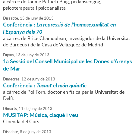
a càrrec de Jaume Patuel i Puig, pedapsicogog,
psicoterapeuta i psicoanalista
Dissabte,
15
de
juny
de
2013
Conferència :
La repressió de l'homosexualitat en
l'Espanya dels 70
a càrrec de Brice Chamouleau, investigador de la Universitat
de Burdeus i de la Casa de Velázquez de Madrid
Dijous,
13
de
juny
de
2013
1a Sessió del Consell Municipal de les Dones d'Arenys
de Mar
Dimecres,
12
de
juny
de
2013
Conferència :
Tocant el món quàntic
a càrrec de Pol Forn, doctor en física per la Universitat de
Delft
Dimarts,
11
de
juny
de
2013
MUSITAP: Música, claqué i veu
Cloenda del Curs
Dissabte,
8
de
juny
de
2013