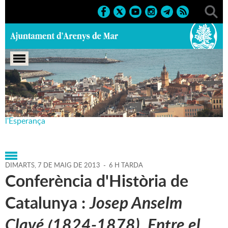
Portada
>
Agenda
>
07-05-
2013
>
Marcs
>
Culturals
>
2013
>
150 anys Societat Coral
l'Esperança
DIMARTS,
7
DE
MAIG
DE
2013
-
6 H TARDA
Conferència d'Història de
Catalunya :
Josep Anselm
Clavé (1824-1878). Entre el