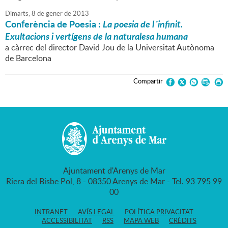
Dimarts,
8
de
gener
de
2013
Conferència de Poesia :
La poesia de l´infinit.
Exultacions i vertígens de la naturalesa humana
a càrrec del director David Jou de la Universitat Autònoma
de Barcelona
Compartir
Ajuntament d'Arenys de Mar
Riera del Bisbe Pol, 8 - 08350 Arenys de Mar - Tel. 93 795 99
00
INTRANET
AVÍS LEGAL
POLÍTICA PRIVACITAT
ACCESSIBILITAT
RSS
MAPA WEB
CRÈDITS