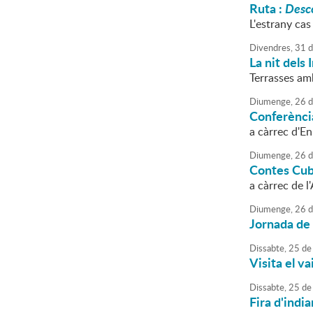
Ruta :
Desco
L'estrany ca
Divendres,
31
d
La nit dels 
Terrasses am
Diumenge,
26
d
Conferènci
a càrrec d'E
Diumenge,
26
d
Contes Cu
a càrrec de l
Diumenge,
26
d
Jornada de
Dissabte,
25
de
Visita el va
Dissabte,
25
de
Fira d'india