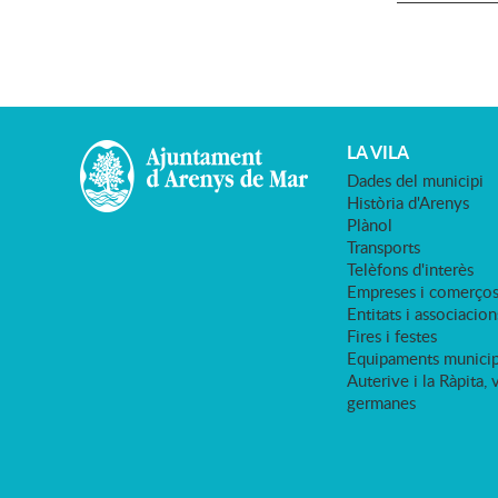
LA VILA
Dades del municipi
Història d'Arenys
Plànol
Transports
Telèfons d'interès
Empreses i comerço
Entitats i associacion
Fires i festes
Equipaments municip
Auterive i la Ràpita, 
germanes