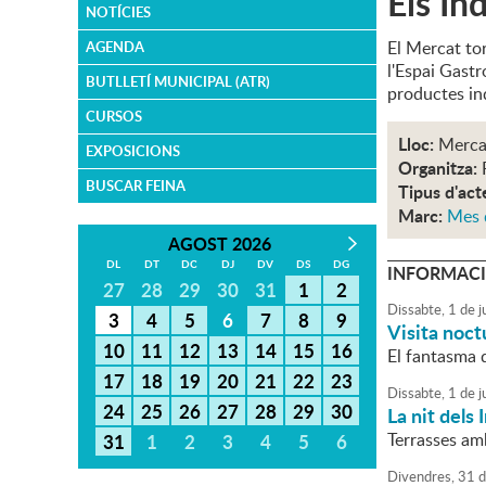
Els In
NOTÍCIES
El Mercat tor
AGENDA
l'Espai Gast
BUTLLETÍ MUNICIPAL (ATR)
productes in
CURSOS
Lloc:
Merca
EXPOSICIONS
Organitza:
BUSCAR FEINA
Tipus d'act
Marc:
Mes 
AGOST 2026
DL
DT
DC
DJ
DV
DS
DG
INFORMACI
27
28
29
30
31
1
2
Dissabte,
1
de
j
3
4
5
6
7
8
9
Visita noctu
10
11
12
13
14
15
16
El fantasma d
17
18
19
20
21
22
23
Dissabte,
1
de
j
24
25
26
27
28
29
30
La nit dels 
Terrasses am
31
1
2
3
4
5
6
Divendres,
31
d