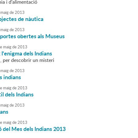
nia i d'alimentació
maig
de
2013
bjectes de nàutica
maig
de
2013
 portes obertes als Museus
e
maig
de
2013
l'enigma dels Indians
, per descobrir un misteri
maig
de
2013
s indians
e
maig
de
2013
il dels Indians
maig
de
2013
ians
e
maig
de
2013
 del Mes dels Indians 2013