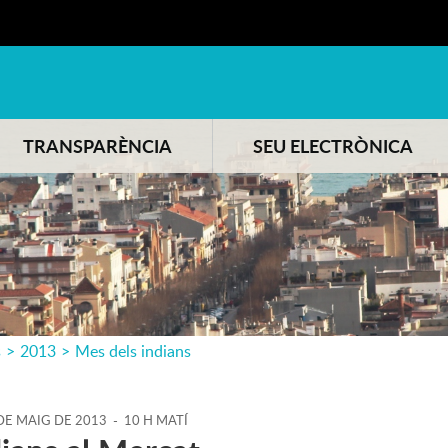
TRANSPARÈNCIA
SEU ELECTRÒNICA
s
>
2013
>
Mes dels indians
DE
MAIG
DE
2013
-
10 H MATÍ