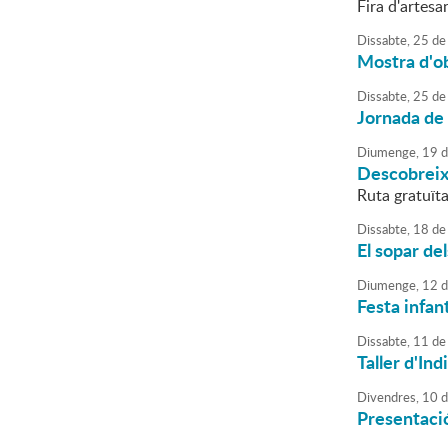
Fira d'artesa
Dissabte,
25
de
Mostra d'o
Dissabte,
25
de
Jornada de
Diumenge,
19
d
Descobreix 
Ruta gratuïta
Dissabte,
18
de
El sopar del
Diumenge,
12
d
Festa infant
Dissabte,
11
de
Taller d'Ind
Divendres,
10
d
Presentació