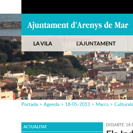
LA VILA
L'AJUNTAMENT
Portada
>
Agenda
>
18-05-2013
>
Marcs
>
Cultural
DISSABTE,
18
ACTUALITAT