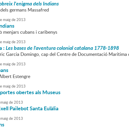
breix l'enigma dels Indians
s dels germans Massafred
e
maig
de
2013
Indians
b menjars cubans i caribenys
e
maig
de
2013
a :
Les bases de l'aventura colonial catalana 1778-1898
nric Garcia Domingo, cap del Centre de Documentació Marítima
e
maig
de
2013
bans
'Albert Estengre
e
maig
de
2013
 portes obertes als Museus
maig
de
2013
ixell Pailebot Santa Eulàlia
maig
de
2013
ns