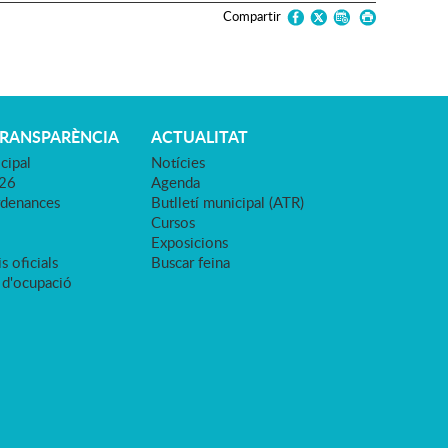
Compartir
TRANSPARÈNCIA
ACTUALITAT
cipal
Notícies
026
Agenda
rdenances
Butlletí municipal (ATR)
Cursos
Exposicions
s oficials
Buscar feina
 d'ocupació