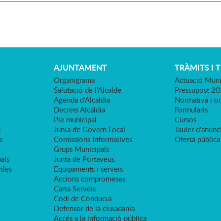
AJUNTAMENT
TRÀMITS I 
Organigrama
Actuació Muni
Salutació de l'Alcalde
Pressupost 2
Agenda d'Alcaldia
Normativa i o
Decrets Alcaldia
Formularis
Ple municipal
Cursos
s
Junta de Govern Local
Tauler d'anunci
s
Comissions Informatives
Oferta pública
Grups Municipals
als
Junta de Portaveus
viles
Equipaments i serveis
Accions compromeses
Carta Serveis
Codi de Conducta
Defensor de la ciutadania
Accés a la informació pública