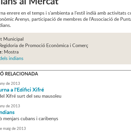
dians al Mercat
na enrere en el temps i s'ambienta a l'estil indià amb activitats
ronòmic Arenys, participació de membres de l'Associació de Punta
dians.
t Municipal
Regidoria de Promoció Econòmica i Comerç
e:
Mostra
dels indians
Ó RELACIONADA
uny
de
2013
rna a l'Edifici Xifré
el Xifré surt del seu mausoleu
uny
de
2013
Indians
b menjars cubans i caribenys
e
maig
de
2013