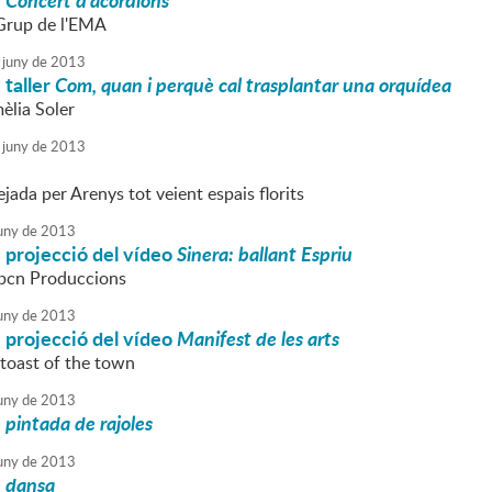
:
Concert d'acordions
 Grup de l'EMA
juny
de
2013
: taller
Com, quan i perquè cal trasplantar una orquídea
èlia Soler
juny
de
2013
jada per Arenys tot veient espais florits
uny
de
2013
s: projecció del vídeo
Sinera: ballant Espriu
gbcn Produccions
uny
de
2013
s: projecció del vídeo
Manifest de les arts
 toast of the town
uny
de
2013
:
pintada de rajoles
uny
de
2013
:
dansa