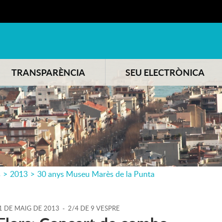
TRANSPARÈNCIA
SEU ELECTRÒNICA
s
>
2013
>
30 anys Museu Marès de la Punta
1
DE
MAIG
DE
2013
-
2/4 DE 9 VESPRE