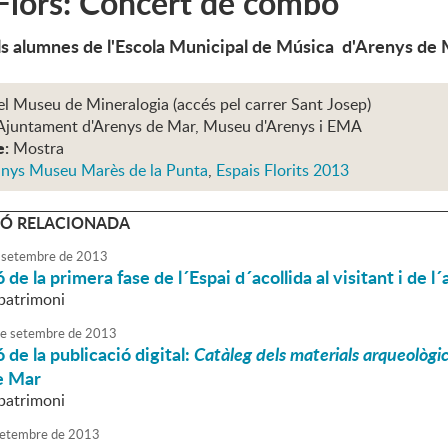
 Flors: Concert de combo
ls alumnes de l'Escola Municipal de Música d'Arenys de
el Museu de Mineralogia (accés pel carrer Sant Josep)
Ajuntament d'Arenys de Mar, Museu d'Arenys i EMA
e:
Mostra
anys Museu Marès de la Punta
,
Espais Florits 2013
Ó RELACIONADA
setembre
de
2013
de la primera fase de l´Espai d´acollida al visitant i de l
patrimoni
e
setembre
de
2013
 de la publicació digital:
Catàleg dels materials arqueològic
e Mar
patrimoni
etembre
de
2013