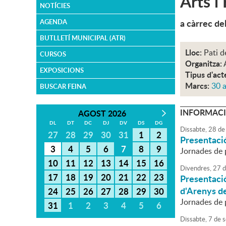
Arts i
NOTÍCIES
a càrrec de
AGENDA
BUTLLETÍ MUNICIPAL (ATR)
Lloc:
Pati d
CURSOS
Organitza:
EXPOSICIONS
Tipus d'act
Marcs:
30 
BUSCAR FEINA
INFORMACI
AGOST 2026
DL
DT
DC
DJ
DV
DS
DG
Dissabte,
28
de
27
28
29
30
31
1
2
Presentació 
3
4
5
6
7
8
9
Jornades de 
10
11
12
13
14
15
16
Divendres,
27
d
17
18
19
20
21
22
23
Presentació
d'Arenys d
24
25
26
27
28
29
30
Jornades de 
31
1
2
3
4
5
6
Dissabte,
7
de
s