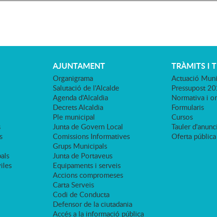
AJUNTAMENT
TRÀMITS I 
Organigrama
Actuació Muni
Salutació de l'Alcalde
Pressupost 2
Agenda d'Alcaldia
Normativa i o
Decrets Alcaldia
Formularis
Ple municipal
Cursos
s
Junta de Govern Local
Tauler d'anunci
s
Comissions Informatives
Oferta pública
Grups Municipals
als
Junta de Portaveus
viles
Equipaments i serveis
Accions compromeses
Carta Serveis
Codi de Conducta
Defensor de la ciutadania
Accés a la informació pública