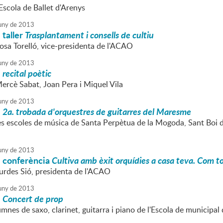
'Escola de Ballet d'Arenys
uny
de
2013
: taller
Trasplantament i consells de cultiu
Rosa Torelló, vice-presidenta de l'ACAO
uny
de
2013
:
recital poètic
Mercè Sabat, Joan Pera i Miquel Vila
uny
de
2013
:
2a. trobada d'orquestres de guitarres del Maresme
les escoles de música de Santa Perpètua de la Mogoda, Sant Boi d
uny
de
2013
s: conferència
Cultiva amb èxit orquídies a casa teva. Com tor
Lurdes Sió, presidenta de l'ACAO
uny
de
2013
:
Concert de prop
umnes de saxo, clarinet, guitarra i piano de l'Escola de municip