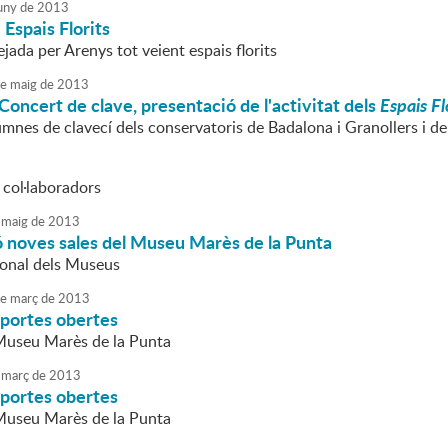
uny
de
2013
: Espais Florits
jada per Arenys tot veient espais florits
e
maig
de
2013
 Concert de clave, presentació de l'activitat dels
Espais Fl
umnes de clavecí dels conservatoris de Badalona i Granollers i de
 col·laboradors
maig
de
2013
ó noves sales del Museu Marès de la Punta
ional dels Museus
e
març
de
2013
 portes obertes
Museu Marès de la Punta
març
de
2013
 portes obertes
Museu Marès de la Punta