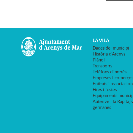
LA VILA
Dades del municipi
Història d'Arenys
Plànol
Transports
Telèfons d'interès
Empreses i comerço
Entitats i associacion
Fires i festes
Equipaments municip
Auterive i la Ràpita, 
germanes