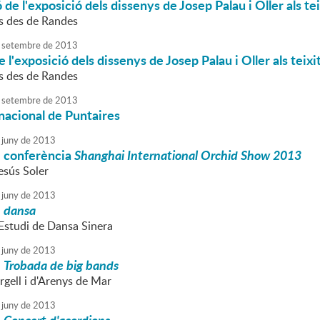
 de l'exposició dels dissenys de Josep Palau i Oller als te
s des de Randes
setembre
de
2013
 l'exposició dels dissenys de Josep Palau i Oller als teix
s des de Randes
setembre
de
2013
ernacional de Puntaires
juny
de
2013
s: conferència
Shanghai International Orchid Show 2013
esús Soler
juny
de
2013
:
dansa
'Estudi de Dansa Sinera
juny
de
2013
:
Trobada de big bands
rgell i d'Arenys de Mar
juny
de
2013