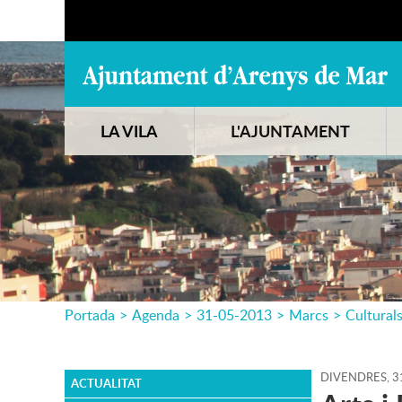
LA VILA
L'AJUNTAMENT
Portada
>
Agenda
>
31-05-2013
>
Marcs
>
Cultural
DIVENDRES,
3
ACTUALITAT