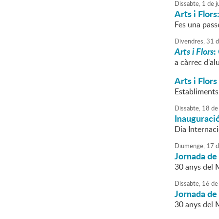
Dissabte,
1
de
j
Arts i Flors
Fes una passe
Divendres,
31
d
Arts i Flors
:
a càrrec d'al
Arts i Flors
Establiments
Dissabte,
18
de
Inauguraci
Dia Internac
Diumenge,
17
d
Jornada de
30 anys del 
Dissabte,
16
de
Jornada de
30 anys del 