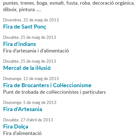
puntes, trenes, boga, esmalt, fusta, roba, decoració orgànica,
dibuix, pintura ....
Divendres,
31
de
maig
de
2013
Fira de Sant Ponç
Dissabte,
25
de
maig
de
2013
Fira d'indians
Fira d'artesania i d'alimentació
Dissabte,
25
de
maig
de
2013
Mercat de la il·lusió
Diumenge,
12
de
maig
de
2013
Fira de Brocanters i Col·leccionisme
Punt de trobada de col·leccionistes i particulars
Diumenge,
5
de
maig
de
2013
Fira d'Artesania
Dissabte,
27
d'
abril
de
2013
Fira Dolça
Fira d'alimentació