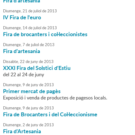
Fira d'artesania
Diumenge,
21
de
juliol
de
2013
IV Fira de l'euro
Diumenge,
14
de
juliol
de
2013
Fira de brocanters i col·leccionistes
Diumenge,
7
de
juliol
de
2013
Fira d'artesania
Dissabte,
22
de
juny
de
2013
XXXI Fira del Solstici d'Estiu
del 22 al 24 de juny
Diumenge,
9
de
juny
de
2013
Primer mercat de pagès
Exposició i venda de productes de pagesos locals.
Diumenge,
9
de
juny
de
2013
Fira de Brocanters i del Col·leccionisme
Diumenge,
2
de
juny
de
2013
Fira d'Artesania