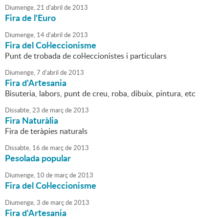
Diumenge,
21
d'
abril
de
2013
Fira de l'Euro
Diumenge,
14
d'
abril
de
2013
Fira del Col·leccionisme
Punt de trobada de col·leccionistes i particulars
Diumenge,
7
d'
abril
de
2013
Fira d'Artesania
Bisuteria, labors, punt de creu, roba, dibuix, pintura, etc
Dissabte,
23
de
març
de
2013
Fira Naturàlia
Fira de teràpies naturals
Dissabte,
16
de
març
de
2013
Pesolada popular
Diumenge,
10
de
març
de
2013
Fira del Col·leccionisme
Diumenge,
3
de
març
de
2013
Fira d'Artesania