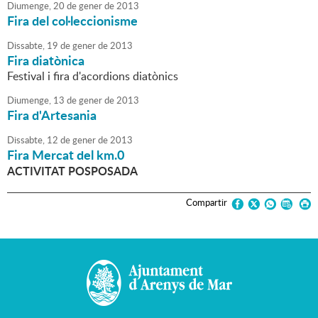
Diumenge,
20
de
gener
de
2013
Fira del col·leccionisme
Dissabte,
19
de
gener
de
2013
Fira diatònica
Festival i fira d'acordions diatònics
Diumenge,
13
de
gener
de
2013
Fira d'Artesania
Dissabte,
12
de
gener
de
2013
Fira Mercat del km.0
ACTIVITAT POSPOSADA
Compartir