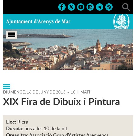
Portada
>
Agenda
>
16-06-
2013
>
Marcs
>
Societat
>
2013
>
Fires 2013
DIUMENGE,
16
DE
JUNY
DE
2013
-
10 H MATÍ
XIX Fira de Dibuix i Pintura
Lloc:
Riera
Durada:
fins a les 10 de la nit
Organitza:
Associació Grup d'Artistes Arenyencs