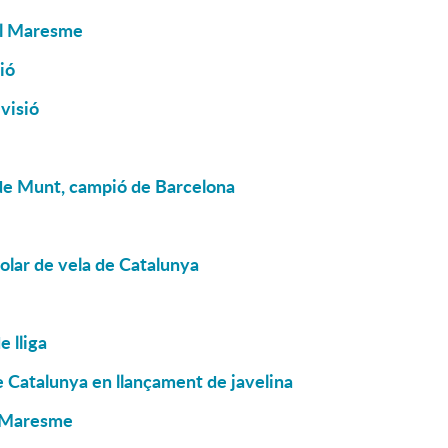
el Maresme
ió
visió
 de Munt, campió de Barcelona
colar de vela de Catalunya
 lliga
 Catalunya en llançament de javelina
l Maresme