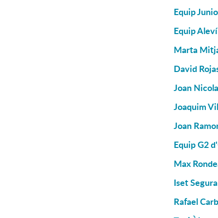
Equip Junio
Equip Aleví
Marta Mitj
David Roja
Joan Nicola
Joaquim Vil
Joan Ramon
Equip G2 d
Max Rondea
Iset Segura
Rafael Carb