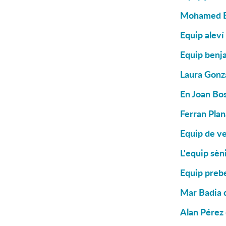
Mohamed El
Equip aleví
Equip benja
Laura Gonzá
En Joan Bos
Ferran Plan
Equip de ve
L'equip sèn
Equip prebe
Mar Badia d
Alan Pérez 