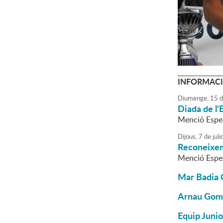
INFORMACI
Diumenge,
15
d
Diada de l'
Menció Espec
Dijous,
7
de
juli
Reconeixem
Menció Espec
Mar Badia C
Arnau Gome
Equip Junio