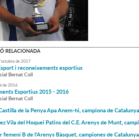
Ó RELACIONADA
'
octubre
de
2017
Esport i reconeixements esportius
ial Bernat Coll
ol
de
2016
ents Esportius 2015 - 2016
ial Bernat Coll
astilla de la Penya Apa Anem-hi, campiona de Catalunya
z Vila del Hoquei Patins del C.E. Arenys de Munt, camp
r femení B de l'Arenys Bàsquet, campiones de Catalunya 