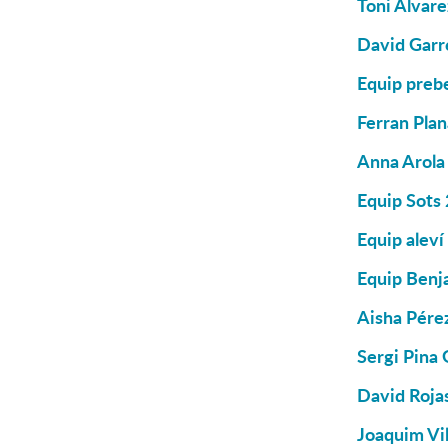
Toni Àlvare
David Garré
Equip prebe
Ferran Plan
Anna Arola
Equip Sots
Equip aleví
Equip Benj
Aisha Pére
Sergi Pina 
David Rojas
Joaquim Vil