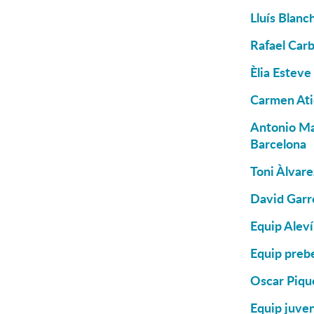
Lluís Blanc
Rafael Carb
Èlia Esteve
Carmen Atie
Antonio Man
Barcelona
Toni Àlvare
David Garré
Equip Aleví
Equip preb
Oscar Pique
Equip juven