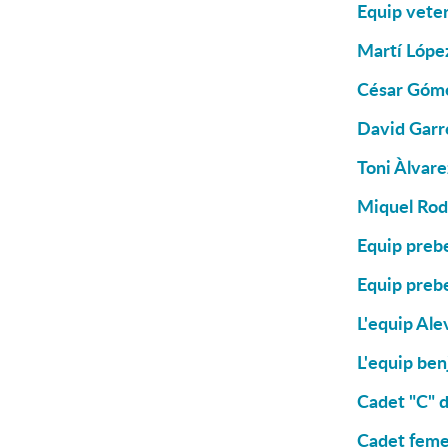
Equip vete
Martí López
César Góme
David Garré
Toni Àlvare
Miquel Rodr
Equip prebe
Equip prebe
L'equip Ale
L'equip be
Cadet "C" d
Cadet femen