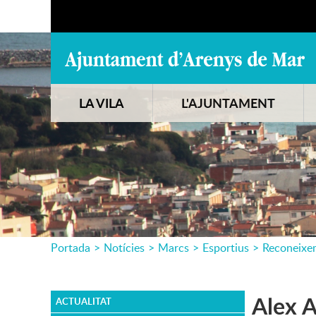
LA VILA
L'AJUNTAMENT
Portada
>
Notícies
>
Marcs
>
Esportius
>
Reconeixe
Alex A
ACTUALITAT