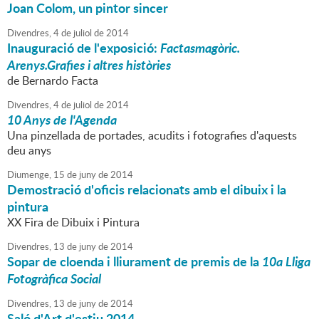
Joan Colom, un pintor sincer
Divendres,
4
de
juliol
de
2014
Inauguració de l'exposició:
Factasmagòric.
Arenys.Grafies i altres històries
de Bernardo Facta
Divendres,
4
de
juliol
de
2014
10 Anys de l'Agenda
Una pinzellada de portades, acudits i fotografies d'aquests
deu anys
Diumenge,
15
de
juny
de
2014
Demostració d'oficis relacionats amb el dibuix i la
pintura
XX Fira de Dibuix i Pintura
Divendres,
13
de
juny
de
2014
Sopar de cloenda i lliurament de premis de la
10a Lliga
Fotogràfica Social
Divendres,
13
de
juny
de
2014
Saló d'Art d'estiu 2014