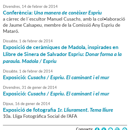
Divendres,
14
de
febrer
de
2014
Conferència:
Una manera de conèixer Espriu
a càrrec de l´escultor Manuel Cusachs, amb la col•laboració
de Jaume Calsapeu, membre de la Comissió Any Espriu de
Mataró.
Dissabte,
1
de
febrer
de
2014
Exposició de ceràmiques de Madola, inspirades en
Llibre de Sinera de Salvador Espriu:
Donar forma a la
paraula. Madola / Espriu
Dissabte,
1
de
febrer
de
2014
Exposició:
Cusachs / Espriu. El caminant i el mur
Divendres,
31
de
gener
de
2014
Exposició:
Cusachs / Espriu. El caminant i el mur
Dijous,
16
de
gener
de
2014
Exposició de fotografia
1r. Lliurament. Tema lliure
10a. Lliga Fotogràfica Social de l'AFA
Compartir