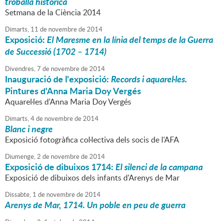
troballa històrica
Setmana de la Ciència 2014
Dimarts,
11
de
novembre
de
2014
Exposició:
El Maresme en la línia del temps de la Guerra
de Successió (1702 – 1714)
Divendres,
7
de
novembre
de
2014
Inauguració de l'exposició:
Records i aquarel·les.
Pintures d'Anna Maria Doy Vergés
Aquarel·les d'Anna Maria Doy Vergés
Dimarts,
4
de
novembre
de
2014
Blanc i negre
Exposició fotogràfica col·lectiva dels socis de l'AFA
Diumenge,
2
de
novembre
de
2014
Exposició de dibuixos 1714:
El silenci de la campana
Exposició de dibuixos dels infants d'Arenys de Mar
Dissabte,
1
de
novembre
de
2014
Arenys de Mar, 1714. Un poble en peu de guerra