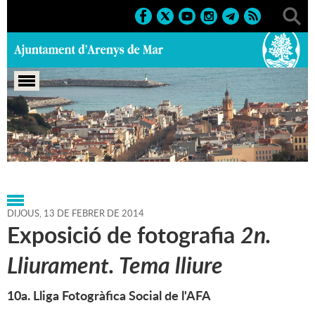
Portada
>
Agenda
>
13-02-
2014
>
Marcs
>
Culturals
>
2014
>
Exposicions 2014
DIJOUS,
13
DE
FEBRER
DE
2014
Exposició de fotografia
2n.
Lliurament. Tema lliure
10a. Lliga Fotogràfica Social de l'AFA