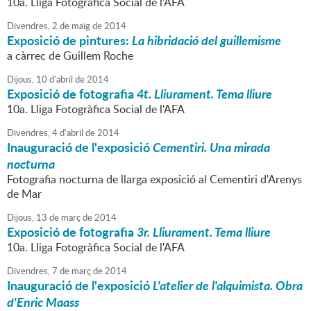
10a. Lliga Fotogràfica Social de l'AFA
Divendres,
2
de
maig
de
2014
Exposició de pintures:
La hibridació del guillemisme
a càrrec de Guillem Roche
Dijous,
10
d'
abril
de
2014
Exposició de fotografia
4t. Lliurament. Tema lliure
10a. Lliga Fotogràfica Social de l'AFA
Divendres,
4
d'
abril
de
2014
Inauguració de l'exposició
Cementiri. Una mirada
nocturna
Fotografia nocturna de llarga exposició al Cementiri d'Arenys
de Mar
Dijous,
13
de
març
de
2014
Exposició de fotografia
3r. Lliurament. Tema lliure
10a. Lliga Fotogràfica Social de l'AFA
Divendres,
7
de
març
de
2014
Inauguració de l'exposició
L'atelier de l'alquimista. Obra
d'Enric Maass