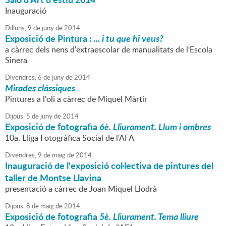
Inauguració
Dilluns,
9
de
juny
de
2014
Exposició de Pintura :
... i tu que hi veus?
a càrrec dels nens d'extraescolar de manualitats de l'Escola
Sinera
Divendres,
6
de
juny
de
2014
Mirades clàssiques
Pintures a l'oli a càrrec de Miquel Màrtir
Dijous,
5
de
juny
de
2014
Exposició de fotografia
6è. Lliurament. Llum i ombres
10a. Lliga Fotogràfica Social de l'AFA
Divendres,
9
de
maig
de
2014
Inauguració de l'exposició col·lectiva de pintures del
taller de Montse Llavina
presentació a càrrec de Joan Miquel Llodrà
Dijous,
8
de
maig
de
2014
Exposició de fotografia
5è. Lliurament. Tema lliure